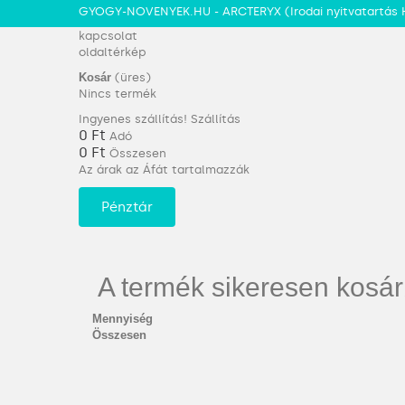
GYOGY-NOVENYEK.HU - ARCTERYX
(Irodai nyitvatartás 
kapcsolat
oldaltérkép
Kosár
(üres)
Nincs termék
Ingyenes szállítás!
Szállítás
0 Ft‎
Adó
0 Ft‎
Összesen
Az árak az Áfát tartalmazzák
Pénztár
A termék sikeresen kosár
Mennyiség
Összesen