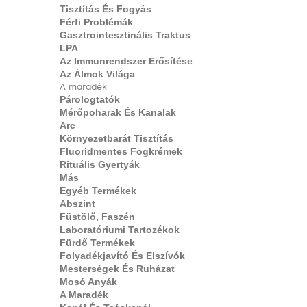
Tisztítás És Fogyás
Férfi Problémák
Gasztrointesztinális Traktus
LPA
Az Immunrendszer Erősítése
Az Álmok Világa
A maradék
Párologtatók
Mérőpoharak És Kanalak
Arc
Környezetbarát Tisztítás
Fluoridmentes Fogkrémek
Rituális Gyertyák
Más
Egyéb Termékek
Abszint
Füstölő, Faszén
Laboratóriumi Tartozékok
Fürdő Termékek
Folyadékjavító És Elszívók
Mesterségek És Ruházat
Mosó Anyák
A Maradék