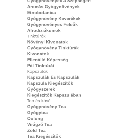
Gyógynövények A Szépségért
Aromás Gyógynövények
Etnobotanica
Gyógynövény Keverékek
Gyógynövényes Felsők
Afrodiziákumok
Tinktúrák
Növényi Kivonatok
Gyógynövény Tinktúrák
Kivonatok
Ellenálló Képesség
Pál Tinktúrái
Kapszulák
Kapszulák És Kapszulák
Kapszula Kiegészítők
Gyógyszerek
Kiegészítők Kapszulában
Tea és kávé
Gyógynövény Tea
Gyógytea
Oolong
Virágzó Tea
Zöld Tea
Tea Kiegészítők