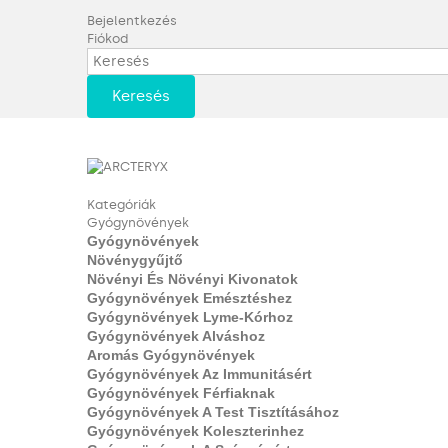
Bejelentkezés
Fiókod
Keresés
Kategóriák
Gyógynövények
Gyógynövények
Növénygyűjtő
Növényi És Növényi Kivonatok
Gyógynövények Emésztéshez
Gyógynövények Lyme-Kórhoz
Gyógynövények Alváshoz
Aromás Gyógynövények
Gyógynövények Az Immunitásért
Gyógynövények Férfiaknak
Gyógynövények A Test Tisztításához
Gyógynövények Koleszterinhez