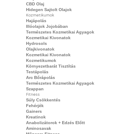
CBD Olaj
Hidegen Sajtolt Olajok
Kozmetikumok
Hajápolás
Illóolajok Jojobában
Természetes Kozmetikai Agyagok
Kozmetikai Kivonatok
Hydrosols
Olajkivonatok
Kozmetikai Kivonatok
Kozmetikumok
Környezetbarát Tisztítás
Testápolás
Arc Bőrápolás
Természetes Kozmetikai Agyagok
Szappan
Fitness
Súly Csökkentés
Fehérjék
Gainers
Kreatinok
Anabolizátorok + Edzés Előtt
Aminosavak