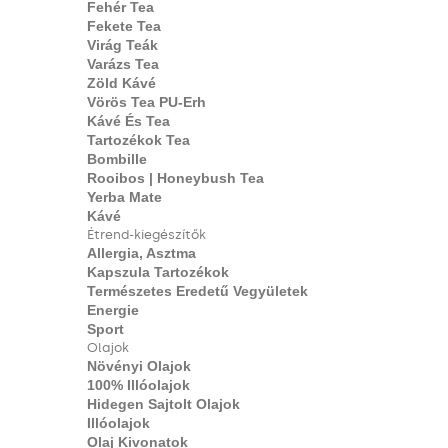
Fehér Tea
Fekete Tea
Virág Teák
Varázs Tea
Zöld Kávé
Vörös Tea PU-Erh
Kávé És Tea
Tartozékok Tea
Bombille
Rooibos | Honeybush Tea
Yerba Mate
Kávé
Étrend-kiegészítők
Allergia, Asztma
Kapszula Tartozékok
Természetes Eredetű Vegyületek
Energie
Sport
Olajok
Növényi Olajok
100% Illóolajok
Hidegen Sajtolt Olajok
Illóolajok
Olaj Kivonatok