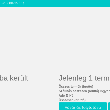
H-P: 9:00-16:00)
ba került
Jelenleg 1 term
Összes termék (bruttó)
Szállítás összesen (bruttó)
Ingyen
0 Ft‎
Adó
Összesen (bruttó)
Vásárlás folytatása