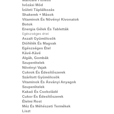
Mâncare Fitness
Ivózási Mód
Ízületi Táplálkozás
Shakerek + Mások
Vitaminok És Növényi Kivonatok
Botok
Energia Gélek És Tabletták
Egészséges étel
Aszalt Gyümölcsök
Diófélék És Magvak
Egészséges Étel
Kávé-Kávé
Algák, Gombák
Szuperételek
Növényi Vajak
Cukrok És Édesítőszerek
Szárított Gyümölcsök
Vitaminok És Ásványi Anyagok
Szuperételek
Kakaó És Csokoládé
Cukor És Édesítőszerek
Élelmi Rost
Méz És Méhészeti Termékek
Liszt