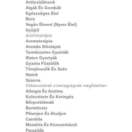
Antioxidánsok
Algák És Gombák
Egészséges Étel
Bors
Vegán Étrend (nyers Étel)
Gyűjtő
Aromaterápia
Aromaterápia
Aromás Illóolajok
Természetes Gyanták
Illatos Gyertyák
Gyanta Füstölők
Tömjénezők És Szén
Illatok
Szauna
Előkészületek a betegségnek megfelelően
Allergia És Asztma
Koleszterin És Keringés
Bőrproblémák
Borreliosis
Pihenjen És Aludjon
Candida
Memória És Koncentráció
Paraziták