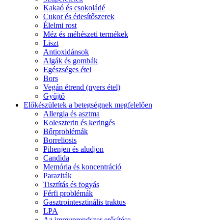
Kakaó és csokoládé
Cukor és édesítőszerek
Élelmi rost
Méz és méhészeti termékek
Liszt
Antioxidánsok
Algák és gombák
Egészséges étel
Bors
Vegán étrend (nyers étel)
Gyűjtő
Előkészületek a betegségnek megfelelően
Allergia és asztma
Koleszterin és keringés
Bőrproblémák
Borreliosis
Pihenjen és aludjon
Candida
Memória és koncentráció
Paraziták
Tisztítás és fogyás
Férfi problémák
Gasztrointesztinális traktus
LPA
Az immunrendszer erősítése