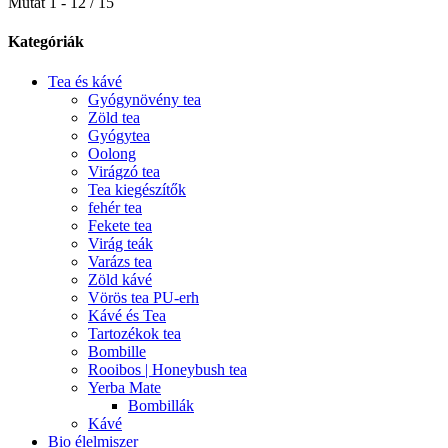
Mutat 1 - 12 / 15
Kategóriák
Tea és kávé
Gyógynövény tea
Zöld tea
Gyógytea
Oolong
Virágzó tea
Tea kiegészítők
fehér tea
Fekete tea
Virág teák
Varázs tea
Zöld kávé
Vörös tea PU-erh
Kávé és Tea
Tartozékok tea
Bombille
Rooibos | Honeybush tea
Yerba Mate
Bombillák
Kávé
Bio élelmiszer