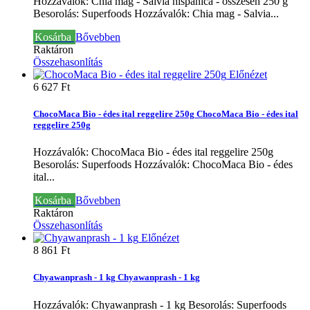
Hozzávalók: Chia mag - Salvia hispanica - összesen 250 g
Besorolás: Superfoods
Hozzávalók: Chia mag - Salvia...
Kosárba
Bővebben
Raktáron
Összehasonlítás
Előnézet
6 627 Ft‎
ChocoMaca Bio - édes ital reggelire 250g
ChocoMaca Bio - édes ital
reggelire 250g
Hozzávalók: ChocoMaca Bio - édes ital reggelire 250g
Besorolás: Superfoods
Hozzávalók: ChocoMaca Bio - édes
ital...
Kosárba
Bővebben
Raktáron
Összehasonlítás
Előnézet
8 861 Ft‎
Chyawanprash - 1 kg
Chyawanprash - 1 kg
Hozzávalók: Chyawanprash - 1 kg Besorolás: Superfoods