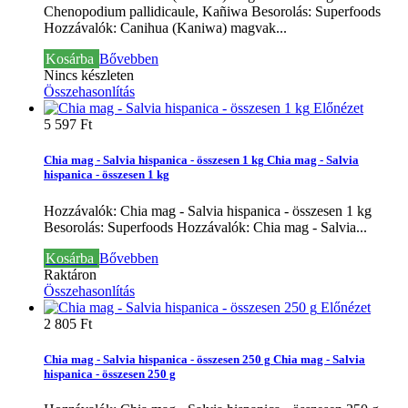
Chenopodium pallidicaule, Kañiwa Besorolás: Superfoods
Hozzávalók: Canihua (Kaniwa) magvak...
Kosárba
Bővebben
Nincs készleten
Összehasonlítás
Előnézet
5 597 Ft‎
Chia mag - Salvia hispanica - összesen 1 kg
Chia mag - Salvia
hispanica - összesen 1 kg
Hozzávalók: Chia mag - Salvia hispanica - összesen 1 kg
Besorolás: Superfoods
Hozzávalók: Chia mag - Salvia...
Kosárba
Bővebben
Raktáron
Összehasonlítás
Előnézet
2 805 Ft‎
Chia mag - Salvia hispanica - összesen 250 g
Chia mag - Salvia
hispanica - összesen 250 g