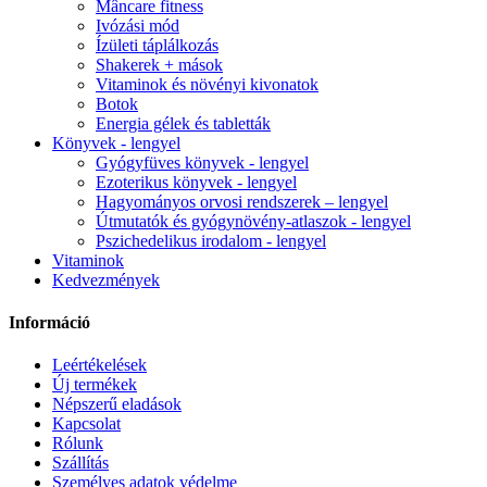
Mâncare fitness
Ivózási mód
Ízületi táplálkozás
Shakerek + mások
Vitaminok és növényi kivonatok
Botok
Energia gélek és tabletták
Könyvek - lengyel
Gyógyfüves könyvek - lengyel
Ezoterikus könyvek - lengyel
Hagyományos orvosi rendszerek – lengyel
Útmutatók és gyógynövény-atlaszok - lengyel
Pszichedelikus irodalom - lengyel
Vitaminok
Kedvezmények
Információ
Leértékelések
Új termékek
Népszerű eladások
Kapcsolat
Rólunk
Szállítás
Személyes adatok védelme