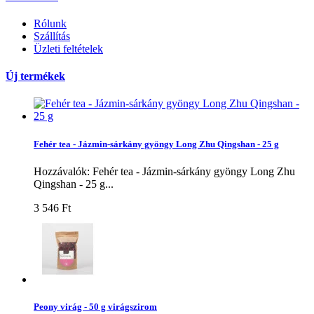
Rólunk
Szállítás
Üzleti feltételek
Új termékek
Fehér tea - Jázmin-sárkány gyöngy Long Zhu Qingshan - 25 g
Hozzávalók: Fehér tea - Jázmin-sárkány gyöngy Long Zhu
Qingshan - 25 g...
3 546 Ft‎
Peony virág - 50 g virágszirom