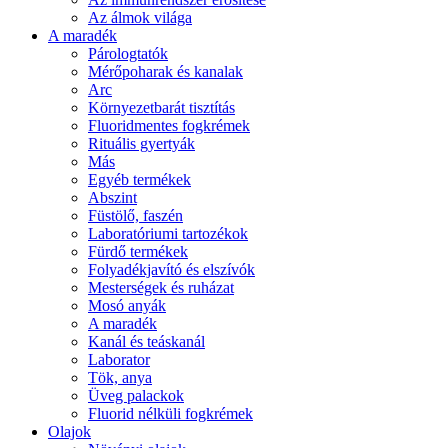
Az álmok világa
A maradék
Párologtatók
Mérőpoharak és kanalak
Arc
Környezetbarát tisztítás
Fluoridmentes fogkrémek
Rituális gyertyák
Más
Egyéb termékek
Abszint
Füstölő, faszén
Laboratóriumi tartozékok
Fürdő termékek
Folyadékjavító és elszívók
Mesterségek és ruházat
Mosó anyák
A maradék
Kanál és teáskanál
Laborator
Tök, anya
Üveg palackok
Fluorid nélküli fogkrémek
Olajok