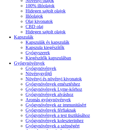
Növényi olajok
100% illóolajok
Hidegen sajtolt olajok
Illóolajok
Olaj kivonatok
CBD olaj
Hidegen sajtolt olajok
Kapszulák
Kapszulák és kapszulák
Kapszula kiegészítők
Gyógyszerek
Kiegészítők kapszulában
Gyógynövények
Gyógynövények
Növénygyűjtő
Növényi és növényi kivonatok
Gyógynövények emésztéshez
Gyógynövények Lyme-kórhoz
Gyógynövények alváshoz
Aromás gyógynövények
Gyógynövények az immunitásért
Gyógynövények férfiaknak
Gyógynövények a test tisztításához
Gyógynövények koleszterinhez
Gyógynövények a szépségért