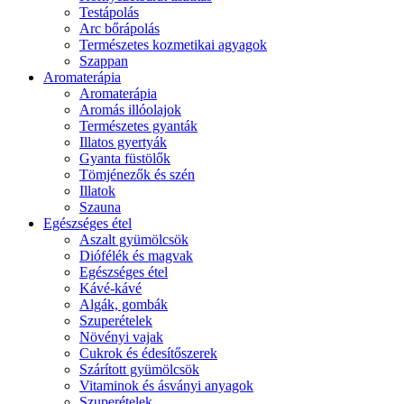
Testápolás
Arc bőrápolás
Természetes kozmetikai agyagok
Szappan
Aromaterápia
Aromaterápia
Aromás illóolajok
Természetes gyanták
Illatos gyertyák
Gyanta füstölők
Tömjénezők és szén
Illatok
Szauna
Egészséges étel
Aszalt gyümölcsök
Diófélék és magvak
Egészséges étel
Kávé-kávé
Algák, gombák
Szuperételek
Növényi vajak
Cukrok és édesítőszerek
Szárított gyümölcsök
Vitaminok és ásványi anyagok
Szuperételek