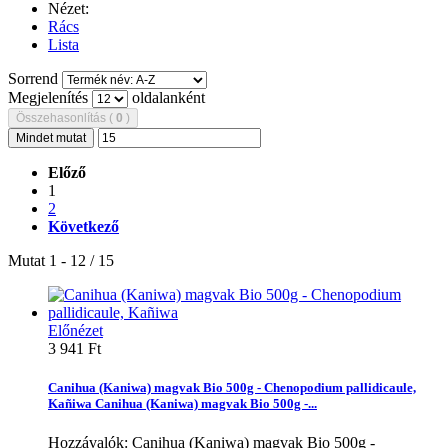
Nézet:
Rács
Lista
Sorrend
Megjelenítés
oldalanként
Összehasonlítás (
0
)
Mindet mutat
Előző
1
2
Következő
Mutat 1 - 12 / 15
Előnézet
3 941 Ft‎
Canihua (Kaniwa) magvak Bio 500g - Chenopodium pallidicaule,
Kañiwa
Canihua (Kaniwa) magvak Bio 500g -...
Hozzávalók: Canihua (Kaniwa) magvak Bio 500g -