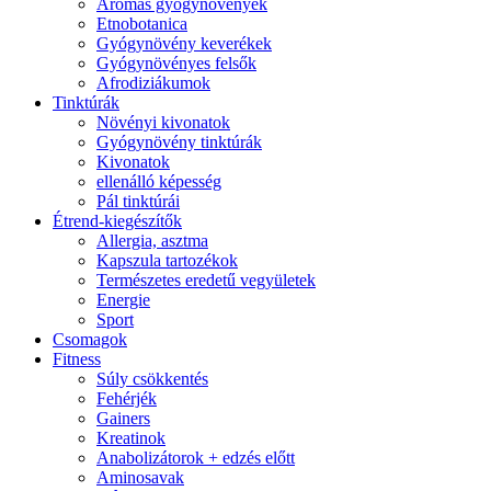
Aromás gyógynövények
Etnobotanica
Gyógynövény keverékek
Gyógynövényes felsők
Afrodiziákumok
Tinktúrák
Növényi kivonatok
Gyógynövény tinktúrák
Kivonatok
ellenálló képesség
Pál tinktúrái
Étrend-kiegészítők
Allergia, asztma
Kapszula tartozékok
Természetes eredetű vegyületek
Energie
Sport
Csomagok
Fitness
Súly csökkentés
Fehérjék
Gainers
Kreatinok
Anabolizátorok + edzés előtt
Aminosavak