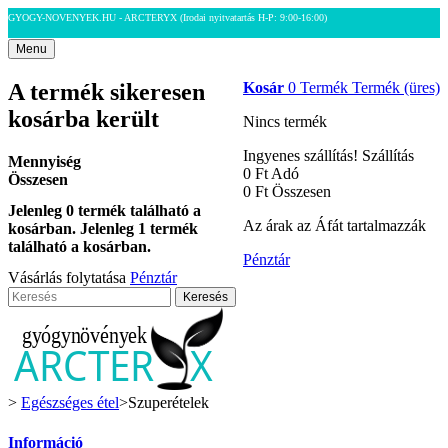
GYOGY-NOVENYEK.HU - ARCTERYX
(Irodai nyitvatartás H-P: 9:00-16:00)
Menu
A termék sikeresen
Kosár
0
Termék
Termék
(üres)
kosárba került
Nincs termék
Ingyenes szállítás!
Szállítás
Mennyiség
0 Ft‎
Adó
Összesen
0 Ft‎
Összesen
Jelenleg
0
termék található a
Az árak az Áfát tartalmazzák
kosárban.
Jelenleg 1 termék
található a kosárban.
Pénztár
Vásárlás folytatása
Pénztár
Keresés
>
Egészséges étel
>
Szuperételek
Információ