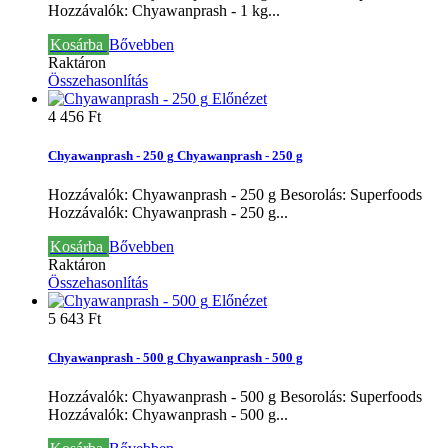
Hozzávalók: Chyawanprash - 1 kg...
Kosárba
Bővebben
Raktáron
Összehasonlítás
Előnézet
4 456 Ft‎
Chyawanprash - 250 g
Chyawanprash - 250 g
Hozzávalók: Chyawanprash - 250 g Besorolás: Superfoods
Hozzávalók: Chyawanprash - 250 g...
Kosárba
Bővebben
Raktáron
Összehasonlítás
Előnézet
5 643 Ft‎
Chyawanprash - 500 g
Chyawanprash - 500 g
Hozzávalók: Chyawanprash - 500 g Besorolás: Superfoods
Hozzávalók: Chyawanprash - 500 g...