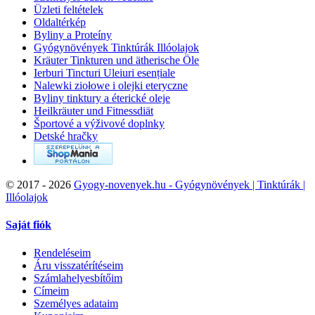
Üzleti feltételek
Oldaltérkép
Byliny a Proteíny
Gyógynövények Tinktúrák Illóolajok
Kräuter Tinkturen und ätherische Öle
Ierburi Tincturi Uleiuri esențiale
Nalewki ziołowe i olejki eteryczne
Byliny tinktury a éterické oleje
Heilkräuter und Fitnessdiät
Športové a výživové doplnky
Detské hračky
©
2017 - 2026
Gyogy-novenyek.hu - Gyógynövények | Tinktúrák |
Illóolajok
Saját fiók
Rendeléseim
Áru visszatérítéseim
Számlahelyesbítőim
Címeim
Személyes adataim