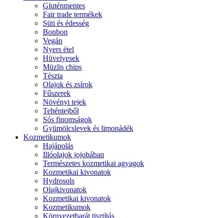
Gluténmentes
Fair trade termékek
Süti és édesség
Bonbon
Vegán
Nyers étel
Hüvelyesek
Müzlis chips
Tészta
Olajok és zsírok
Fűszerek
Növényi tejek
Tehéntejből
Sós finomságok
Gyümölcslevek és limonádék
Kozmetikumok
Hajápolás
Illóolajok jojobában
Természetes kozmetikai agyagok
Kozmetikai kivonatok
Hydrosols
Olajkivonatok
Kozmetikai kivonatok
Kozmetikumok
Környezetbarát tisztítás