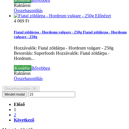
Kosárba
Bővebben
Raktáron
Összehasonlítás
Előnézet
4 069 Ft‎
Fiatal zöldárpa - Hordeum vulgare - 250g
Fiatal zöldárpa - Hordeum
vulgare - 250g
Hozzávalók: Fiatal zöldárpa - Hordeum vulgare - 250g
Besorolás: Superfoods
Hozzávalók: Fiatal zöldárpa -
Hordeum...
Kosárba
Bővebben
Raktáron
Összehasonlítás
Összehasonlítás (
0
)
Mindet mutat
Előző
1
2
Következő