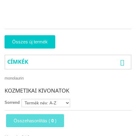
fe
to
21
Összes új termék
CÍMKÉK
monolaurin
KOZMETIKAI KIVONATOK
Sorrend
Összehasonlítás (
0
)