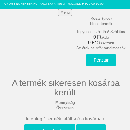
GYOGY-NOVENYEK.HU - ARCTERYX
(Irodai nyitvatartás H-P: 9:00-16:00)
Menu
Kosár
(üres)
Nincs termék
Ingyenes szállítás!
Szállítás
0 Ft‎
Adó
0 Ft‎
Összesen
Az árak az Áfát tartalmazzák
Pénztár
A termék sikeresen kosárba
került
Mennyiség
Összesen
Jelenleg 1 termék található a kosárban.