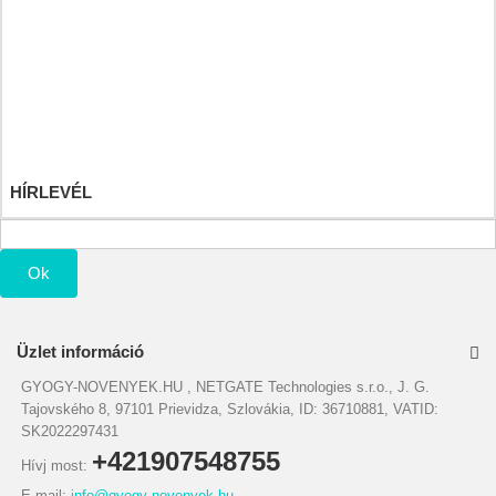
Rendeléseim
Áru visszatérítéseim
Számlahelyesbítőim
Címeim
Személyes adataim
Kuponjaim
HÍRLEVÉL
Ok
Üzlet információ
GYOGY-NOVENYEK.HU , NETGATE Technologies s.r.o., J. G.
Tajovského 8, 97101 Prievidza, Szlovákia, ID: 36710881, VATID:
SK2022297431
+421907548755
Hívj most:
E-mail:
info@gyogy-novenyek.hu