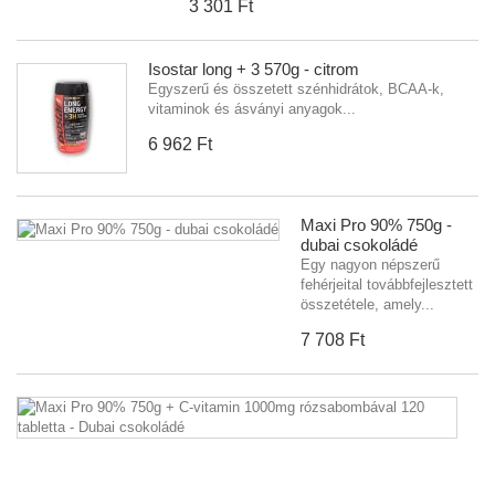
3 301 Ft‎
Isostar long + 3 570g - citrom
Egyszerű és összetett szénhidrátok, BCAA-k,
vitaminok és ásványi anyagok...
6 962 Ft‎
Maxi Pro 90% 750g -
dubai csokoládé
Egy nagyon népszerű
fehérjeital továbbfejlesztett
összetétele, amely...
7 708 Ft‎
M
P
9
7
+