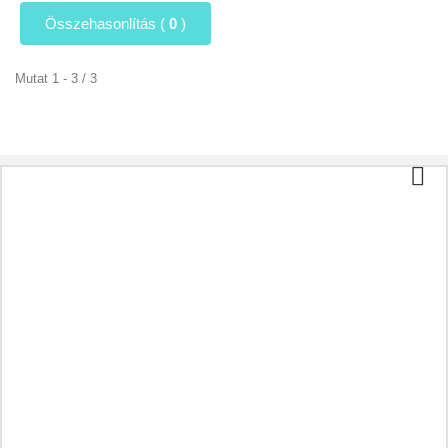
Összehasonlítás (
0
)
Mutat 1 - 3 / 3
Kategóriák
Tea és kávé
Bio élelmiszer
Kozmetikumok
Aromaterápia
Egészséges étel
Előkészületek a betegségnek megfelelően
A maradék
Olajok
Kapszulák