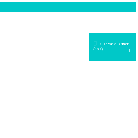
0
Termék
Termék
(üres)