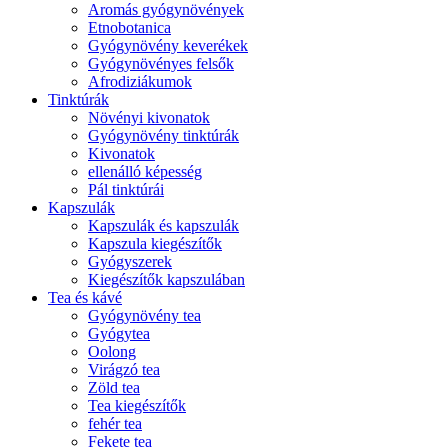
Aromás gyógynövények
Etnobotanica
Gyógynövény keverékek
Gyógynövényes felsők
Afrodiziákumok
Tinktúrák
Növényi kivonatok
Gyógynövény tinktúrák
Kivonatok
ellenálló képesség
Pál tinktúrái
Kapszulák
Kapszulák és kapszulák
Kapszula kiegészítők
Gyógyszerek
Kiegészítők kapszulában
Tea és kávé
Gyógynövény tea
Gyógytea
Oolong
Virágzó tea
Zöld tea
Tea kiegészítők
fehér tea
Fekete tea