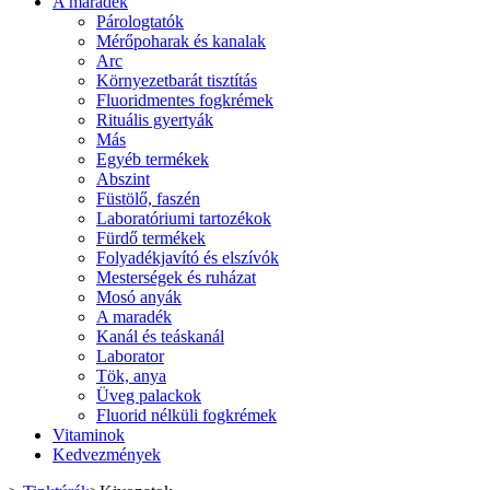
A maradék
Párologtatók
Mérőpoharak és kanalak
Arc
Környezetbarát tisztítás
Fluoridmentes fogkrémek
Rituális gyertyák
Más
Egyéb termékek
Abszint
Füstölő, faszén
Laboratóriumi tartozékok
Fürdő termékek
Folyadékjavító és elszívók
Mesterségek és ruházat
Mosó anyák
A maradék
Kanál és teáskanál
Laborator
Tök, anya
Üveg palackok
Fluorid nélküli fogkrémek
Vitaminok
Kedvezmények