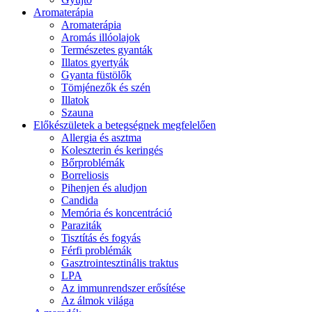
Aromaterápia
Aromaterápia
Aromás illóolajok
Természetes gyanták
Illatos gyertyák
Gyanta füstölők
Tömjénezők és szén
Illatok
Szauna
Előkészületek a betegségnek megfelelően
Allergia és asztma
Koleszterin és keringés
Bőrproblémák
Borreliosis
Pihenjen és aludjon
Candida
Memória és koncentráció
Paraziták
Tisztítás és fogyás
Férfi problémák
Gasztrointesztinális traktus
LPA
Az immunrendszer erősítése
Az álmok világa