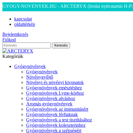
GYOGY-NOVENYEK.HU - ARCTERYX
(Irodai nyitvatartás H-P
kapcsolat
oldaltérkép
Bejelentkezés
Fiókod
Keresés
Kategóriák
Gyógynövények
Gyógynövények
Növénygyűjtő
Növényi és növényi kivonatok
Gyógynövények emésztéshez
Gyógynövények Lyme-kórhoz
Gyógynövények alváshoz
Aromás gyógynövények
Gyógynövények az immunitásért
Gyógynövények férfiaknak
Gyógynövények a test tisztításához
Gyógynövények koleszterinhez
Gyógynövények a szépségért