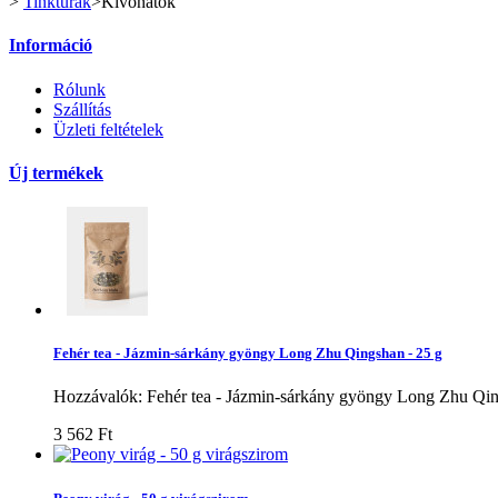
>
Tinktúrák
>
Kivonatok
Információ
Rólunk
Szállítás
Üzleti feltételek
Új termékek
Fehér tea - Jázmin-sárkány gyöngy Long Zhu Qingshan - 25 g
Hozzávalók: Fehér tea - Jázmin-sárkány gyöngy Long Zhu Qing
3 562 Ft‎