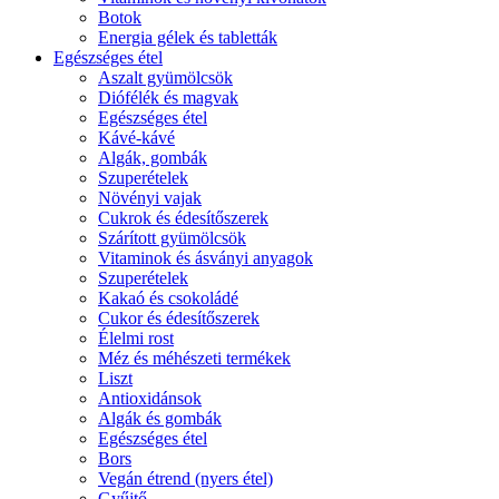
Botok
Energia gélek és tabletták
Egészséges étel
Aszalt gyümölcsök
Diófélék és magvak
Egészséges étel
Kávé-kávé
Algák, gombák
Szuperételek
Növényi vajak
Cukrok és édesítőszerek
Szárított gyümölcsök
Vitaminok és ásványi anyagok
Szuperételek
Kakaó és csokoládé
Cukor és édesítőszerek
Élelmi rost
Méz és méhészeti termékek
Liszt
Antioxidánsok
Algák és gombák
Egészséges étel
Bors
Vegán étrend (nyers étel)
Gyűjtő