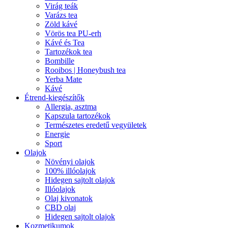
Virág teák
Varázs tea
Zöld kávé
Vörös tea PU-erh
Kávé és Tea
Tartozékok tea
Bombille
Rooibos | Honeybush tea
Yerba Mate
Kávé
Étrend-kiegészítők
Allergia, asztma
Kapszula tartozékok
Természetes eredetű vegyületek
Energie
Sport
Olajok
Növényi olajok
100% illóolajok
Hidegen sajtolt olajok
Illóolajok
Olaj kivonatok
CBD olaj
Hidegen sajtolt olajok
Kozmetikumok