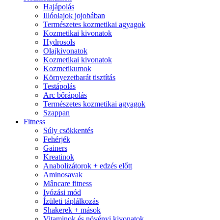
Hajápolás
Illóolajok jojobában
Természetes kozmetikai agyagok
Kozmetikai kivonatok
Hydrosols
Olajkivonatok
Kozmetikai kivonatok
Kozmetikumok
Környezetbarát tisztítás
Testápolás
Arc bőrápolás
Természetes kozmetikai agyagok
Szappan
Fitness
Súly csökkentés
Fehérjék
Gainers
Kreatinok
Anabolizátorok + edzés előtt
Aminosavak
Mâncare fitness
Ivózási mód
Ízületi táplálkozás
Shakerek + mások
Vitaminok és növényi kivonatok