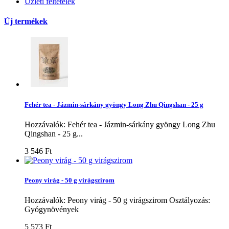
Üzleti feltételek
Új termékek
Fehér tea - Jázmin-sárkány gyöngy Long Zhu Qingshan - 25 g
Hozzávalók: Fehér tea - Jázmin-sárkány gyöngy Long Zhu
Qingshan - 25 g...
3 546 Ft‎
Peony virág - 50 g virágszirom
Hozzávalók: Peony virág - 50 g virágszirom Osztályozás:
Gyógynövények
5 573 Ft‎