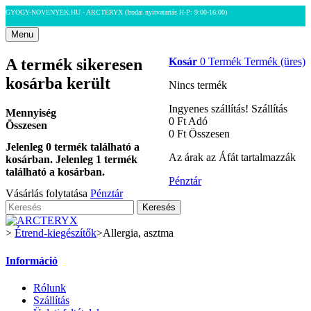
GYOGY-NOVENYEK.HU - ARCTERYX
(Irodai nyitvatartás H-P: 9:00-16:00)
Menu
A termék sikeresen
Kosár
0
Termék
Termék
(üres)
kosárba került
Nincs termék
Ingyenes szállítás!
Szállítás
Mennyiség
0 Ft‎
Adó
Összesen
0 Ft‎
Összesen
Jelenleg
0
termék található a
Az árak az Áfát tartalmazzák
kosárban.
Jelenleg 1 termék
található a kosárban.
Pénztár
Vásárlás folytatása
Pénztár
Keresés
>
Étrend-kiegészítők
>
Allergia, asztma
Információ
Rólunk
Szállítás