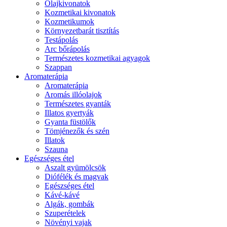
Olajkivonatok
Kozmetikai kivonatok
Kozmetikumok
Környezetbarát tisztítás
Testápolás
Arc bőrápolás
Természetes kozmetikai agyagok
Szappan
Aromaterápia
Aromaterápia
Aromás illóolajok
Természetes gyanták
Illatos gyertyák
Gyanta füstölők
Tömjénezők és szén
Illatok
Szauna
Egészséges étel
Aszalt gyümölcsök
Diófélék és magvak
Egészséges étel
Kávé-kávé
Algák, gombák
Szuperételek
Növényi vajak