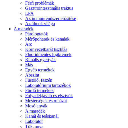
Férfi problémák
Gasztrointesztinális traktus
LPA
Az immunrendszer erősítése
Az álmok világa
A maradék
Párologtatók
Mérőpoharak és kanalak
Arc
Környezetbarát tisztítás
Fluoridmentes fogkrémek
Rituális gyertyák
Más
Egyéb termékek
Abszint
Füstölő, faszén
Laboratóriumi tartozékok
Fürdő termékek
Folyadékjavító és elszívók
Mesterségek és ruházat
Mosó anyák
A maradék
Kanál és teáskanál
Laborator
Tök, anya