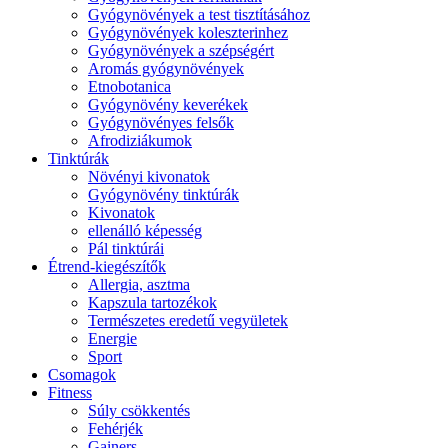
Gyógynövények a test tisztításához
Gyógynövények koleszterinhez
Gyógynövények a szépségért
Aromás gyógynövények
Etnobotanica
Gyógynövény keverékek
Gyógynövényes felsők
Afrodiziákumok
Tinktúrák
Növényi kivonatok
Gyógynövény tinktúrák
Kivonatok
ellenálló képesség
Pál tinktúrái
Étrend-kiegészítők
Allergia, asztma
Kapszula tartozékok
Természetes eredetű vegyületek
Energie
Sport
Csomagok
Fitness
Súly csökkentés
Fehérjék
Gainers