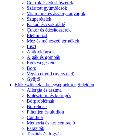
Cukrok és édesítőszerek
Szárított gyümölcsök
Vitaminok és ásványi anyagok
Szuperételek
Kakaó és csokoládé
Cukor és édesítőszerek
Élelmi rost
Méz és méhészeti termékek
Liszt
Antioxidánsok
Algák és gombák
Egészséges étel
Bors
Vegán étrend (nyers étel)
Gyűjtő
Előkészületek a betegségnek megfelelően
Allergia és asztma
Koleszterin és keringés
Bőrproblémák
Borreliosis
Pihenjen és aludjon
Candida
Memória és koncentráció
Paraziták
Tisztítás és fogyás