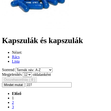
Kapszulák és kapszulák
Nézet:
Rács
Lista
Sorrend
Megjelenítés
oldalanként
Összehasonlítás (
0
)
Mindet mutat
Előző
1
2
3