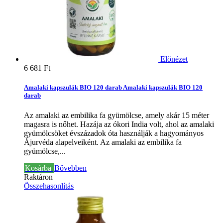
Előnézet
6 681 Ft‎
Amalaki kapszulák BIO 120 darab
Amalaki kapszulák BIO 120
darab
Az amalaki az embilika fa gyümölcse, amely akár 15 méter
magasra is nőhet. Hazája az ókori India volt, ahol az amalaki
gyümölcsöket évszázadok óta használják a hagyományos
Ájurvéda alapelveiként.
Az amalaki az embilika fa
gyümölcse,...
Kosárba
Bővebben
Raktáron
Összehasonlítás