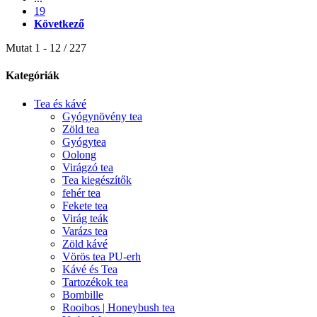
19
Következő
Mutat 1 - 12 / 227
Kategóriák
Tea és kávé
Gyógynövény tea
Zöld tea
Gyógytea
Oolong
Virágzó tea
Tea kiegészítők
fehér tea
Fekete tea
Virág teák
Varázs tea
Zöld kávé
Vörös tea PU-erh
Kávé és Tea
Tartozékok tea
Bombille
Rooibos | Honeybush tea