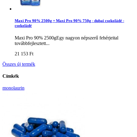
Maxi Pro 90% 2500g + Maxi Pro 90% 750g - dubai csokoládé -
csokoládé
Maxi Pro 90% 2500gEgy nagyon népszerű fehérjeital
továbbfejlesztett...
21 153 Ft‎
Összes új termék
Címkék
monolaurin