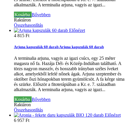
alkalmazták.
A terminalia arjuna, vagyis az igazi...
Kosárba
Bővebben
Raktáron
Összehasonlítás
Előnézet
4 815 Ft‎
Arjuna kapszulák 60 darab
Arjuna kapszulák 60 darab
A terminalia arjuna, vagyis az igazi csúcs, egy 25 méter
magasra nő fa. Hazája Dél- és Közép-Indiában található. A
törzs nagyon masszív, és hosszabb irányban széles íveket
alkot, amelyekből lefelé nőnek ágak. Arjuna szeptember és
október őszi hónapokban terem gyümölcsöt. A fa kérge sima
és szürke. Először a fitoterápiában a Kr. e. 7. században
alkalmazták.
A terminalia arjuna, vagyis az igazi...
Kosárba
Bővebben
Raktáron
Összehasonlítás
Előnézet
6 957 Ft‎