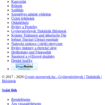
Kapcsolat
Rólunk
Szállítás
Személyes adatok védelme
Üzleti feltételek
Oldaltérkép
Byliny a Proteíny
Gyógynövények Tinktúrák Illóolajok
Kräuter Tinkturen und ätherische Öle
Ierburi Tincturi Uleiuri esențiale
Nalewki ziołowe i olejki eteryczne
Byliny tinktury a éterické oleje
Heilkräuter und Fitnessdiät
Športové a výživové doplnky
Detské hračky
©
2017 - 2026
Gyogy-novenyek.hu - Gyógynövények | Tinktúrák |
Illóolajok
Saját fiók
Rendeléseim
Áru visszatérítéseim