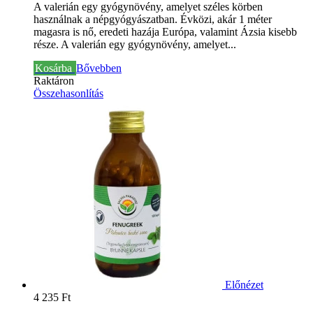
A valerián egy gyógynövény, amelyet széles körben
használnak a népgyógyászatban. Évközi, akár 1 méter
magasra is nő, eredeti hazája Európa, valamint Ázsia kisebb
része.
A valerián egy gyógynövény, amelyet...
Kosárba
Bővebben
Raktáron
Összehasonlítás
Előnézet
4 235 Ft‎