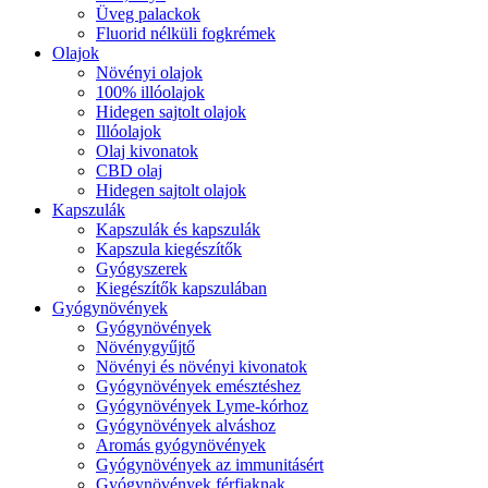
Üveg palackok
Fluorid nélküli fogkrémek
Olajok
Növényi olajok
100% illóolajok
Hidegen sajtolt olajok
Illóolajok
Olaj kivonatok
CBD olaj
Hidegen sajtolt olajok
Kapszulák
Kapszulák és kapszulák
Kapszula kiegészítők
Gyógyszerek
Kiegészítők kapszulában
Gyógynövények
Gyógynövények
Növénygyűjtő
Növényi és növényi kivonatok
Gyógynövények emésztéshez
Gyógynövények Lyme-kórhoz
Gyógynövények alváshoz
Aromás gyógynövények
Gyógynövények az immunitásért
Gyógynövények férfiaknak