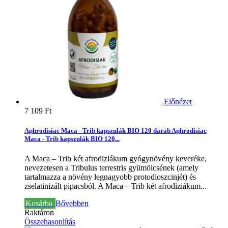
Előnézet
7 109 Ft‎
Aphrodisiac Maca - Trib kapszulák BIO 120 darab
Aphrodisiac
Maca - Trib kapszulák BIO 120...
A Maca – Trib két afrodiziákum gyógynövény keveréke,
nevezetesen a Tribulus terrestris gyümölcsének (amely
tartalmazza a növény legnagyobb protodioszcinjét) és
zselatinizált pipacsból.
A Maca – Trib két afrodiziákum...
Kosárba
Bővebben
Raktáron
Összehasonlítás