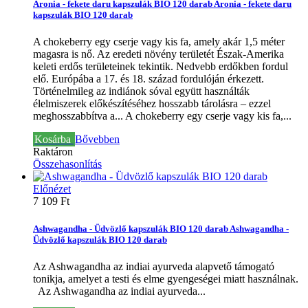
Aronia - fekete daru kapszulák BIO 120 darab
Aronia - fekete daru
kapszulák BIO 120 darab
A chokeberry egy cserje vagy kis fa, amely akár 1,5 méter
magasra is nő. Az eredeti növény területét Észak-Amerika
keleti erdős területeinek tekintik. Nedvebb erdőkben fordul
elő. Európába a 17. és 18. század fordulóján érkezett.
Történelmileg az indiánok sóval együtt használták
élelmiszerek előkészítéséhez hosszabb tárolásra – ezzel
meghosszabbítva a...
A chokeberry egy cserje vagy kis fa,...
Kosárba
Bővebben
Raktáron
Összehasonlítás
Előnézet
7 109 Ft‎
Ashwagandha - Üdvözlő kapszulák BIO 120 darab
Ashwagandha -
Üdvözlő kapszulák BIO 120 darab
Az Ashwagandha az indiai ayurveda alapvető támogató
tonikja, amelyet a testi és elme gyengeségei miatt használnak.
Az Ashwagandha az indiai ayurveda...