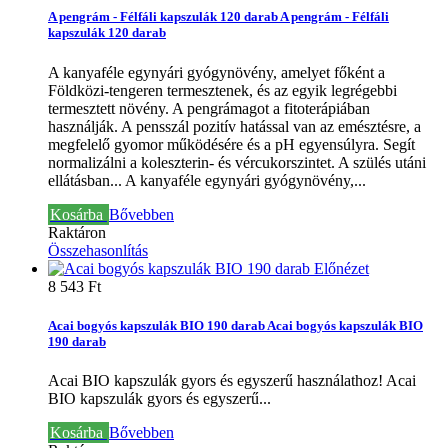
A pengrám - Félfáli kapszulák 120 darab
A pengrám - Félfáli
kapszulák 120 darab
A kanyaféle egynyári gyógynövény, amelyet főként a
Földközi-tengeren termesztenek, és az egyik legrégebbi
termesztett növény. A pengrámagot a fitoterápiában
használják. A pensszál pozitív hatással van az emésztésre, a
megfelelő gyomor működésére és a pH egyensúlyra. Segít
normalizálni a koleszterin- és vércukorszintet. A szülés utáni
ellátásban...
A kanyaféle egynyári gyógynövény,...
Kosárba
Bővebben
Raktáron
Összehasonlítás
Előnézet
8 543 Ft‎
Acai bogyós kapszulák BIO 190 darab
Acai bogyós kapszulák BIO
190 darab
Acai BIO kapszulák gyors és egyszerű használathoz!
Acai
BIO kapszulák gyors és egyszerű...
Kosárba
Bővebben