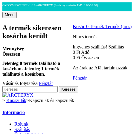
GYOGY-NOVENYEK.HU - ARCTERYX
(Irodai nyitvatartás H-P: 9:00-16:00)
Menu
A termék sikeresen
Kosár
0
Termék
Termék
(üres)
kosárba került
Nincs termék
Ingyenes szállítás!
Szállítás
Mennyiség
0 Ft‎
Adó
Összesen
0 Ft‎
Összesen
Jelenleg
0
termék található a
Az árak az Áfát tartalmazzák
kosárban.
Jelenleg 1 termék
található a kosárban.
Pénztár
Vásárlás folytatása
Pénztár
Keresés
>
Kapszulák
>
Kapszulák és kapszulák
Információ
Rólunk
Szállítás