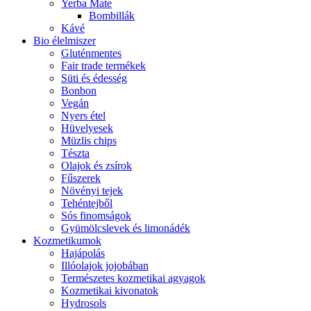
Yerba Mate
Bombillák
Kávé
Bio élelmiszer
Gluténmentes
Fair trade termékek
Süti és édesség
Bonbon
Vegán
Nyers étel
Hüvelyesek
Müzlis chips
Tészta
Olajok és zsírok
Fűszerek
Növényi tejek
Tehéntejből
Sós finomságok
Gyümölcslevek és limonádék
Kozmetikumok
Hajápolás
Illóolajok jojobában
Természetes kozmetikai agyagok
Kozmetikai kivonatok
Hydrosols