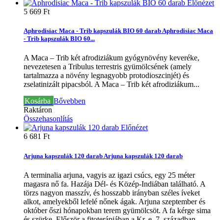
Előnézet
5 669 Ft‎
Aphrodisiac Maca - Trib kapszulák BIO 60 darab
Aphrodisiac Maca
- Trib kapszulák BIO 60...
A Maca – Trib két afrodiziákum gyógynövény keveréke,
nevezetesen a Tribulus terrestris gyümölcsének (amely
tartalmazza a növény legnagyobb protodioszcinjét) és
zselatinizált pipacsból.
A Maca – Trib két afrodiziákum...
Kosárba
Bővebben
Raktáron
Összehasonlítás
Előnézet
6 681 Ft‎
Arjuna kapszulák 120 darab
Arjuna kapszulák 120 darab
A terminalia arjuna, vagyis az igazi csúcs, egy 25 méter
magasra nő fa. Hazája Dél- és Közép-Indiában található. A
törzs nagyon masszív, és hosszabb irányban széles íveket
alkot, amelyekből lefelé nőnek ágak. Arjuna szeptember és
október őszi hónapokban terem gyümölcsöt. A fa kérge sima
és szürke. Először a fitoterápiában a Kr. e. 7. században