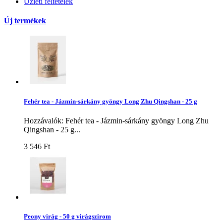
Üzleti feltételek
Új termékek
Fehér tea - Jázmin-sárkány gyöngy Long Zhu Qingshan - 25 g
Hozzávalók: Fehér tea - Jázmin-sárkány gyöngy Long Zhu
Qingshan - 25 g...
3 546 Ft‎
Peony virág - 50 g virágszirom