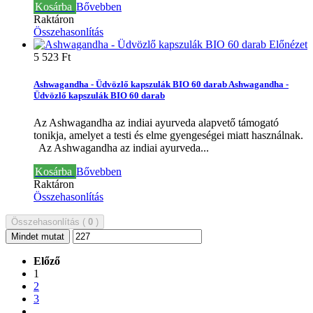
Kosárba
Bővebben
Raktáron
Összehasonlítás
Előnézet
5 523 Ft‎
Ashwagandha - Üdvözlő kapszulák BIO 60 darab
Ashwagandha -
Üdvözlő kapszulák BIO 60 darab
Az Ashwagandha az indiai ayurveda alapvető támogató
tonikja, amelyet a testi és elme gyengeségei miatt használnak.
Az Ashwagandha az indiai ayurveda...
Kosárba
Bővebben
Raktáron
Összehasonlítás
Összehasonlítás (
0
)
Mindet mutat
Előző
1
2
3
...