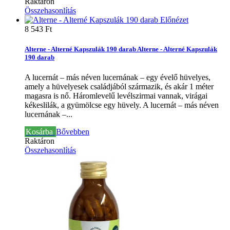
Raktáron
Összehasonlítás
Előnézet
8 543 Ft‎
Alterne - Alterné Kapszulák 190 darab
Alterne - Alterné Kapszulák
190 darab
A lucernát – más néven lucernának – egy évelő hüvelyes,
amely a hüvelyesek családjából származik, és akár 1 méter
magasra is nő. Háromlevelű levélszirmai vannak, virágai
kékeslilák, a gyümölcse egy hüvely.
A lucernát – más néven
lucernának –...
Kosárba
Bővebben
Raktáron
Összehasonlítás