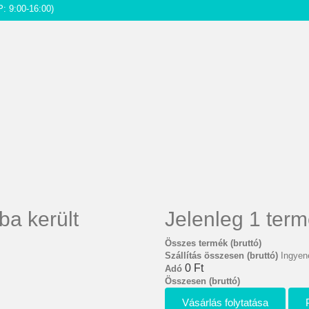
P: 9:00-16:00)
ba került
Jelenleg 1 term
Összes termék (bruttó)
Szállítás összesen (bruttó)
Ingyene
0 Ft‎
Adó
Összesen (bruttó)
Vásárlás folytatása