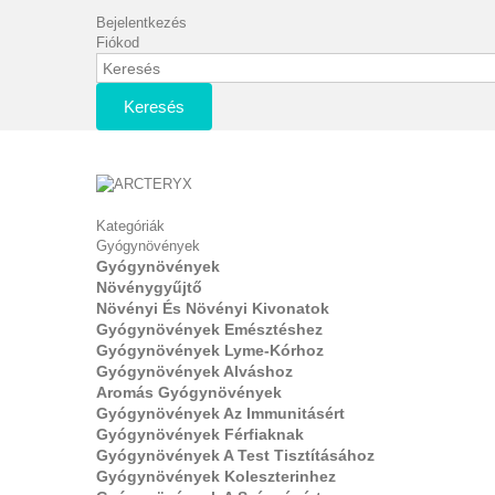
Bejelentkezés
Fiókod
Keresés
Kategóriák
Gyógynövények
Gyógynövények
Növénygyűjtő
Növényi És Növényi Kivonatok
Gyógynövények Emésztéshez
Gyógynövények Lyme-Kórhoz
Gyógynövények Alváshoz
Aromás Gyógynövények
Gyógynövények Az Immunitásért
Gyógynövények Férfiaknak
Gyógynövények A Test Tisztításához
Gyógynövények Koleszterinhez