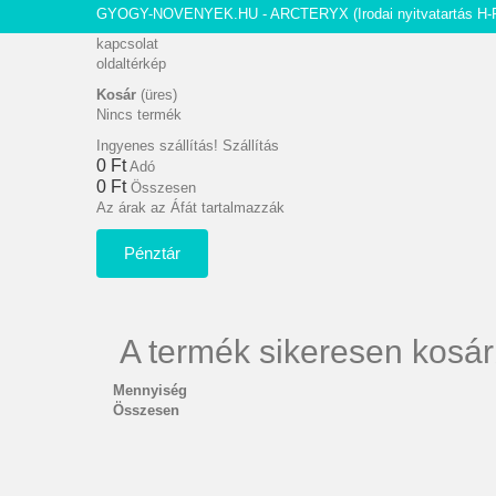
GYOGY-NOVENYEK.HU - ARCTERYX
(Irodai nyitvatartás H-
kapcsolat
oldaltérkép
Kosár
(üres)
Nincs termék
Ingyenes szállítás!
Szállítás
0 Ft‎
Adó
0 Ft‎
Összesen
Az árak az Áfát tartalmazzák
Pénztár
A termék sikeresen kosár
Mennyiség
Összesen