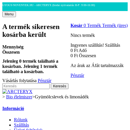
GYOGY-NOVENYEK.HU - ARCTERYX
(Irodai nyitvatartás H-P: 9:00-16:00)
Menu
A termék sikeresen
Kosár
0
Termék
Termék
(üres)
kosárba került
Nincs termék
Ingyenes szállítás!
Szállítás
Mennyiség
0 Ft‎
Adó
Összesen
0 Ft‎
Összesen
Jelenleg
0
termék található a
Az árak az Áfát tartalmazzák
kosárban.
Jelenleg 1 termék
található a kosárban.
Pénztár
Vásárlás folytatása
Pénztár
Keresés
>
Bio élelmiszer
>
Gyümölcslevek és limonádék
Információ
Rólunk
Szállítás