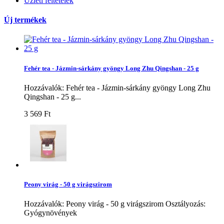
Üzleti feltételek
Új termékek
Fehér tea - Jázmin-sárkány gyöngy Long Zhu Qingshan - 25 g
Hozzávalók: Fehér tea - Jázmin-sárkány gyöngy Long Zhu
Qingshan - 25 g...
3 569 Ft‎
Peony virág - 50 g virágszirom
Hozzávalók: Peony virág - 50 g virágszirom Osztályozás:
Gyógynövények