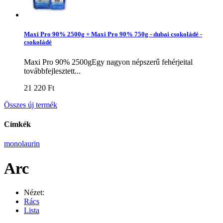
Maxi Pro 90% 2500g + Maxi Pro 90% 750g - dubai csokoládé -
csokoládé
Maxi Pro 90% 2500gEgy nagyon népszerű fehérjeital
továbbfejlesztett...
21 220 Ft‎
Összes új termék
Címkék
monolaurin
Arc
Nézet:
Rács
Lista