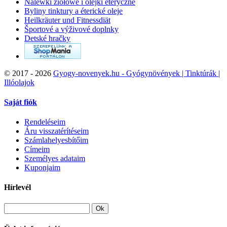
Nalewki ziołowe i olejki eteryczne
Byliny tinktury a éterické oleje
Heilkräuter und Fitnessdiät
Športové a výživové doplnky
Detské hračky
©
2017 - 2026
Gyogy-novenyek.hu - Gyógynövények | Tinktúrák |
Illóolajok
Saját fiók
Rendeléseim
Áru visszatérítéseim
Számlahelyesbítőim
Címeim
Személyes adataim
Kuponjaim
Hírlevél
Ok