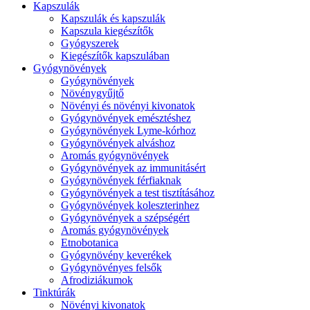
Kapszulák
Kapszulák és kapszulák
Kapszula kiegészítők
Gyógyszerek
Kiegészítők kapszulában
Gyógynövények
Gyógynövények
Növénygyűjtő
Növényi és növényi kivonatok
Gyógynövények emésztéshez
Gyógynövények Lyme-kórhoz
Gyógynövények alváshoz
Aromás gyógynövények
Gyógynövények az immunitásért
Gyógynövények férfiaknak
Gyógynövények a test tisztításához
Gyógynövények koleszterinhez
Gyógynövények a szépségért
Aromás gyógynövények
Etnobotanica
Gyógynövény keverékek
Gyógynövényes felsők
Afrodiziákumok
Tinktúrák
Növényi kivonatok