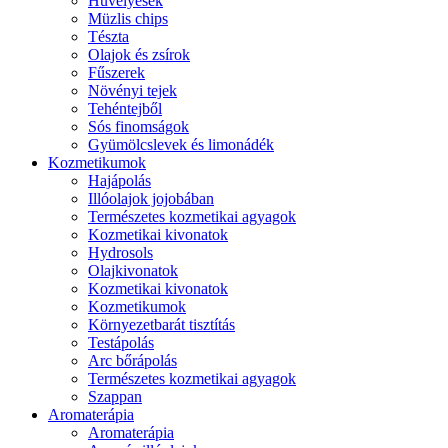
Hüvelyesek
Müzlis chips
Tészta
Olajok és zsírok
Fűszerek
Növényi tejek
Tehéntejből
Sós finomságok
Gyümölcslevek és limonádék
Kozmetikumok
Hajápolás
Illóolajok jojobában
Természetes kozmetikai agyagok
Kozmetikai kivonatok
Hydrosols
Olajkivonatok
Kozmetikai kivonatok
Kozmetikumok
Környezetbarát tisztítás
Testápolás
Arc bőrápolás
Természetes kozmetikai agyagok
Szappan
Aromaterápia
Aromaterápia