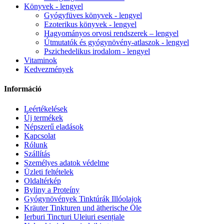
Könyvek - lengyel
Gyógyfüves könyvek - lengyel
Ezoterikus könyvek - lengyel
Hagyományos orvosi rendszerek – lengyel
Útmutatók és gyógynövény-atlaszok - lengyel
Pszichedelikus irodalom - lengyel
Vitaminok
Kedvezmények
Információ
Leértékelések
Új termékek
Népszerű eladások
Kapcsolat
Rólunk
Szállítás
Személyes adatok védelme
Üzleti feltételek
Oldaltérkép
Byliny a Proteíny
Gyógynövények Tinktúrák Illóolajok
Kräuter Tinkturen und ätherische Öle
Ierburi Tincturi Uleiuri esențiale