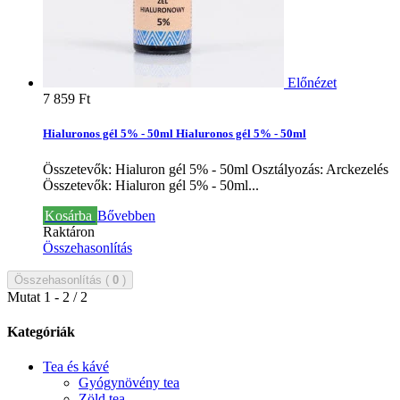
Előnézet
7 859 Ft‎
Hialuronos gél 5% - 50ml
Hialuronos gél 5% - 50ml
Összetevők: Hialuron gél 5% - 50ml Osztályozás: Arckezelés
Összetevők: Hialuron gél 5% - 50ml...
Kosárba
Bővebben
Raktáron
Összehasonlítás
Összehasonlítás (
0
)
Mutat 1 - 2 / 2
Kategóriák
Tea és kávé
Gyógynövény tea
Zöld tea