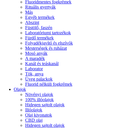
Fluoridmentes fogkrémek
Rituális gyertyák
Más
Egyéb termékek
Abszint
Füstölő, faszén
Laboratóriumi tartozékok
Fürdő termékek
Folyadékjavító és elszívók
Mesterségek és ruházat
Mosó anyák
A maradék
Kanál és teáskanál
Laborator
Tök, anya
Üveg palackok
Fluorid nélküli fogkrémek
Olajok
Növényi olajok
100% illóolajok
Hidegen sajtolt olajok
Illóolajok
Olaj kivonatok
CBD olaj
Hidegen sajtolt olajok