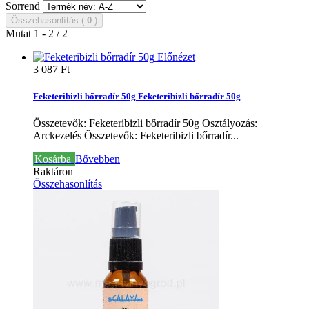
Sorrend
Összehasonlítás (
0
)
Mutat 1 - 2 / 2
Előnézet
3 087 Ft‎
Feketeribizli bőrradír 50g
Feketeribizli bőrradír 50g
Összetevők: Feketeribizli bőrradír 50g Osztályozás:
Arckezelés
Összetevők: Feketeribizli bőrradír...
Kosárba
Bővebben
Raktáron
Összehasonlítás