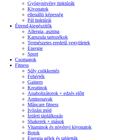
Gyógynövény tinktúrák
Kivonatok
ellenálló képesség
Pál tinktúrái
Étrend-kiegészítők
Allergia, asztma
Kapszula tartozékok
Természetes eredetű vegyületek
Energie
Sport
Csomagok
Fitness
Súly csökkentés
Fehérjék
Gainers
Kreatinok
Anabolizátorok + edzés előtt
Aminosavak
Mâncare fitness
Ivózási mód
Ízületi táplálkozás
Shakerek + mások
Vitaminok és növényi kivonatok
Botok
Energia gélek és tabletták