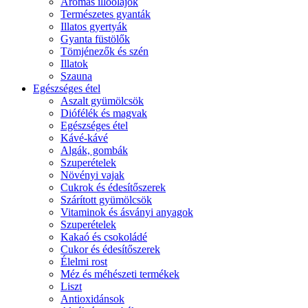
Aromás illóolajok
Természetes gyanták
Illatos gyertyák
Gyanta füstölők
Tömjénezők és szén
Illatok
Szauna
Egészséges étel
Aszalt gyümölcsök
Diófélék és magvak
Egészséges étel
Kávé-kávé
Algák, gombák
Szuperételek
Növényi vajak
Cukrok és édesítőszerek
Szárított gyümölcsök
Vitaminok és ásványi anyagok
Szuperételek
Kakaó és csokoládé
Cukor és édesítőszerek
Élelmi rost
Méz és méhészeti termékek
Liszt
Antioxidánsok