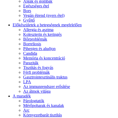
Algák és gombák
Egészséges étel
Bors
Vegán étrend (nyers étel)
Gyűjtő
Előkészületek a betegségnek megfelelően
Allergia és asztma
Koleszterin és keringés
Bőrproblémák
Borreliosis
Pihenjen és aludjon
Candida
Memória és koncentráció
Paraziták
Tisztítás és fogyás
Férfi problémák
Gasztrointesztinális traktus
LPA
Az immunrendszer erősítése
Az álmok világa
A maradék
Párologtatók
Mérőpoharak és kanalak
Arc
Környezetbarát tisztítás