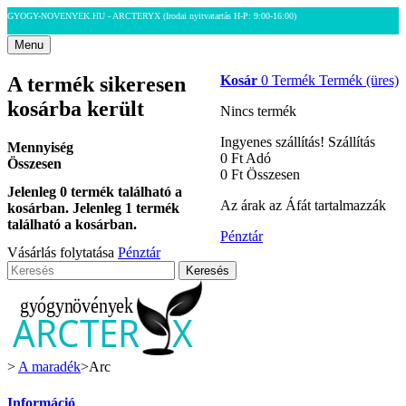
GYOGY-NOVENYEK.HU - ARCTERYX
(Irodai nyitvatartás H-P: 9:00-16:00)
Menu
A termék sikeresen
Kosár
0
Termék
Termék
(üres)
kosárba került
Nincs termék
Ingyenes szállítás!
Szállítás
Mennyiség
0 Ft‎
Adó
Összesen
0 Ft‎
Összesen
Jelenleg
0
termék található a
Az árak az Áfát tartalmazzák
kosárban.
Jelenleg 1 termék
található a kosárban.
Pénztár
Vásárlás folytatása
Pénztár
Keresés
>
A maradék
>
Arc
Információ