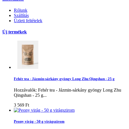
Rólunk
Szállítás
Üzleti feltételek
Új termékek
Fehér tea - Jázmin-sárkány gyöngy Long Zhu Qingshan - 25 g
Hozzávalók: Fehér tea - Jázmin-sárkány gyöngy Long Zhu
Qingshan - 25 g...
3 569 Ft‎
Peony virág - 50 g virágszirom