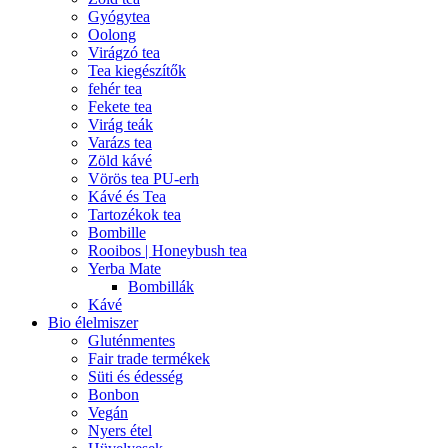
Gyógytea
Oolong
Virágzó tea
Tea kiegészítők
fehér tea
Fekete tea
Virág teák
Varázs tea
Zöld kávé
Vörös tea PU-erh
Kávé és Tea
Tartozékok tea
Bombille
Rooibos | Honeybush tea
Yerba Mate
Bombillák
Kávé
Bio élelmiszer
Gluténmentes
Fair trade termékek
Süti és édesség
Bonbon
Vegán
Nyers étel