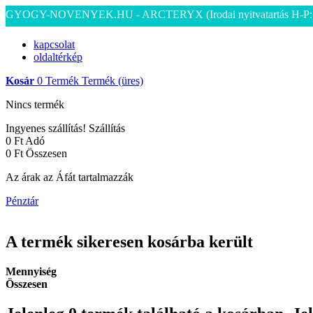
GYOGY-NOVENYEK.HU - ARCTERYX
(Irodai nyitvatartás H-P
kapcsolat
oldaltérkép
Kosár
0
Termék
Termék
(üres)
Nincs termék
Ingyenes szállítás!
Szállítás
0 Ft‎
Adó
0 Ft‎
Összesen
Az árak az Áfát tartalmazzák
Pénztár
A termék sikeresen kosárba került
Mennyiség
Összesen