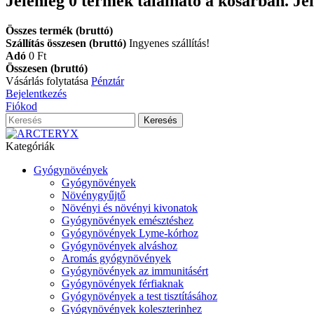
Jelenleg
0
termék található a kosárban.
Je
Összes termék (bruttó)
Szállítás összesen (bruttó)
Ingyenes szállítás!
Adó
0 Ft‎
Összesen (bruttó)
Vásárlás folytatása
Pénztár
Bejelentkezés
Fiókod
Keresés
Kategóriák
Gyógynövények
Gyógynövények
Növénygyűjtő
Növényi és növényi kivonatok
Gyógynövények emésztéshez
Gyógynövények Lyme-kórhoz
Gyógynövények alváshoz
Aromás gyógynövények
Gyógynövények az immunitásért
Gyógynövények férfiaknak
Gyógynövények a test tisztításához
Gyógynövények koleszterinhez