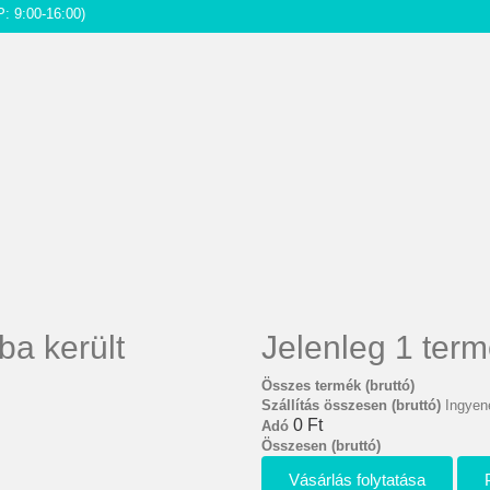
P: 9:00-16:00)
ba került
Jelenleg 1 term
Összes termék (bruttó)
Szállítás összesen (bruttó)
Ingyene
0 Ft‎
Adó
Összesen (bruttó)
Vásárlás folytatása