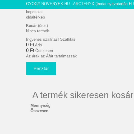
GYOGY-NOVENYEK.HU - ARCTERYX
(Irodai nyitvatartás H-
kapcsolat
oldaltérkép
Kosár
(üres)
Nincs termék
Ingyenes szállítás!
Szállítás
0 Ft‎
Adó
0 Ft‎
Összesen
Az árak az Áfát tartalmazzák
Pénztár
A termék sikeresen kosár
Mennyiség
Összesen