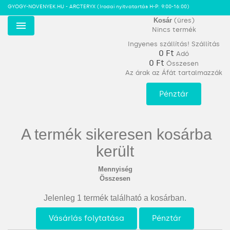
GYOGY-NOVENYEK.HU - ARCTERYX
(Irodai nyitvatartás H-P: 9:00-16:00)
Kosár
(üres)
Nincs termék
Menu
Ingyenes szállítás!
Szállítás
0 Ft‎
Adó
0 Ft‎
Összesen
Az árak az Áfát tartalmazzák
Pénztár
A termék sikeresen kosárba
került
Mennyiség
Összesen
Jelenleg 1 termék található a kosárban.
Vásárlás folytatása
Pénztár