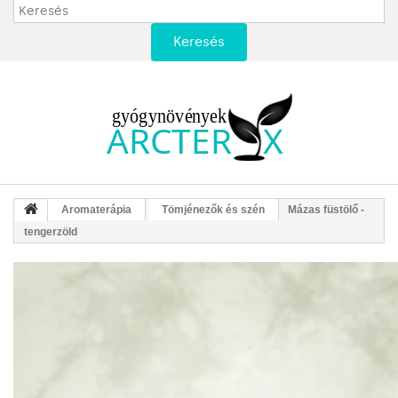
Keresés
Aromaterápia
Tömjénezők és szén
Mázas füstölő -
tengerzöld