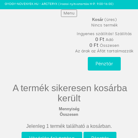
GYOGY-NOVENYEK.HU - ARCTERYX
(Irodai nyitvatartás H-P: 9:00-16:00)
Menu
Kosár
(üres)
Nincs termék
Ingyenes szállítás!
Szállítás
0 Ft‎
Adó
0 Ft‎
Összesen
Az árak az Áfát tartalmazzák
Pénztár
A termék sikeresen kosárba
került
Mennyiség
Összesen
Jelenleg 1 termék található a kosárban.