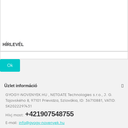
Áru visszatérítéseim
Számlahelyesbítőim
Címeim
Személyes adataim
Kuponjaim
HÍRLEVÉL
Ok
Üzlet információ
GYOGY-NOVENYEK.HU , NETGATE Technologies s.r.o., J. G.
Tajovského 8, 97101 Prievidza, Szlovákia, ID: 36710881, VATID:
SK2022297431
+421907548755
Hívj most:
E-mail:
info@gyogy-novenyek.hu