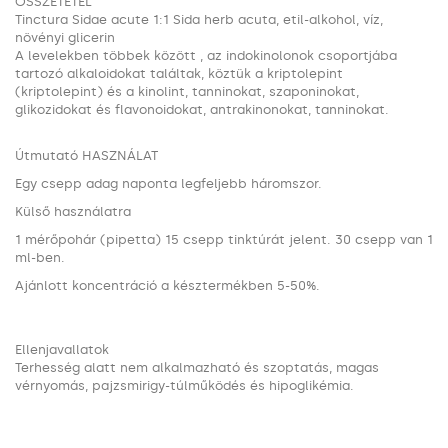
ÖSSZETÉTEL
Tinctura Sidae acute 1:1 Sida herb acuta, etil-alkohol, víz,
növényi glicerin
A levelekben többek között , az indokinolonok csoportjába
tartozó alkaloidokat találtak, köztük a kriptolepint
(kriptolepint) és a kinolint, tanninokat, szaponinokat,
glikozidokat és flavonoidokat, antrakinonokat, tanninokat.
Útmutató HASZNÁLAT
Egy csepp adag naponta legfeljebb háromszor.
Külső használatra
1 mérőpohár (pipetta) 15 csepp tinktúrát jelent. 30 csepp van 1
ml-ben.
Ajánlott koncentráció a késztermékben 5-50%.
Ellenjavallatok
Terhesség alatt nem alkalmazható és szoptatás, magas
vérnyomás, pajzsmirigy-túlműködés és hipoglikémia.