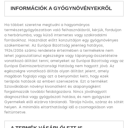
INFORMÁCIÓK A GYÓGYNÖVÉNYEKRŐL
Ha többet szeretne megtudni a hagyományos
természetgyógyászatban való felhasználásról, kérjük, forduljon
a herbáriumba, vagy külső internetes vagy szakirodalmi
forrásokhoz. Használat előtt konzultáljon egy gyógynövényes
szakemberrel. Az Európai Bizottság jelenleg hatályos,
1924/2006 számú rendelete értelmében a termékekre nem
lehet jogosulatlanul egészségre vagy tápanyag-összetételre
vonatkozó állítást tenni, amelyeket az Európai Bizottság vagy az
Európai Élelmiszerbiztonsági Hatóság nem hagyott jóvá. Az
egészségre vonatkozó állítás olyan állítást jelent, amely
magában foglalja vagy azt a benyomást kelti, hogy ezek
terápiás hatások az emberi szervezetre. Ezt a terméket
Szlovákiában növényi kivonatként és alapanyagként
forgalmazzák további feldolgozásra. Nincs jóváhagyott
diagnosztikai vagy gyógyászati hatása, és nem gyógyszer.
Gyermekek elől elzárva tárolandó. Tárolja hűvös, száraz és sötét
helyen. A minimális eltarthatósági idő a csomagoláson van
feltüntetve.
A TERMÉK VÁSÁRLÓI EZT IS