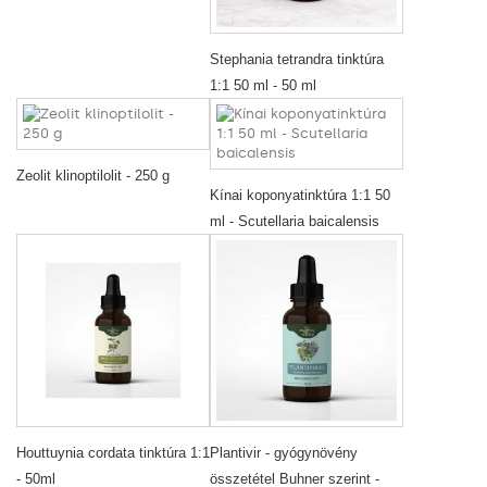
Stephania tetrandra tinktúra
1:1 50 ml - 50 ml
Zeolit klinoptilolit - 250 g
Kínai koponyatinktúra 1:1 50
ml - Scutellaria baicalensis
Houttuynia cordata tinktúra 1:1
Plantivir - gyógynövény
- 50ml
összetétel Buhner szerint -