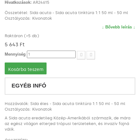
Hivatkozások:
AR24615
Összetétel: Sida acuta - Sida acuta tinktúra 1:1 50 ml - 50 ml
Osztályozás: Kivonatok
↓ Bővebb leírás ↓
Raktáron (>5 db)
5 643 Ft‎
Mennyiség
Kosárba teszem
EGYÉB INFÓ
Hozzávalók: Sida éles - Sida acuta tinktúra 1:1 50 ml - 50 ml
Osztályozás: Kivonatok
A Sida acuta eredetileg Közép-Amerikából származik, de mára
az egész világon elterjed trópusi területeken, és invazív fajná
válik.