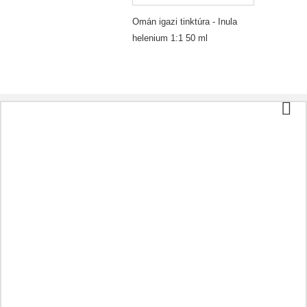
Omán igazi tinktúra - Inula
helenium 1:1 50 ml
Kategóriák
Tea és kávé
Bio élelmiszer
Kozmetikumok
Aromaterápia
Egészséges étel
Előkészületek a betegségnek megfelelően
A maradék
Olajok
Kapszulák