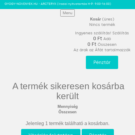
GYOGY-NOVENYEK.HU - ARCTERYX
(Irodai nyitvatartás H-P: 9:00-16:00)
Menu
Kosár
(üres)
Nincs termék
Ingyenes szállítás!
Szállítás
0 Ft‎
Adó
0 Ft‎
Összesen
Az árak az Áfát tartalmazzák
Pénztár
A termék sikeresen kosárba
került
Mennyiség
Összesen
Jelenleg 1 termék található a kosárban.