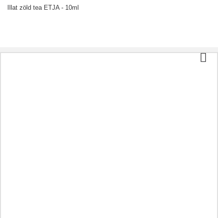
Illat zöld tea ETJA - 10ml
Kategóriák
Tea és kávé
Bio élelmiszer
Kozmetikumok
Aromaterápia
Egészséges étel
Előkészületek a betegségnek megfelelően
A maradék
Olajok
Kapszulák
Gyógynövények
Tinktúrák