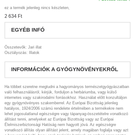
ez a termék jelenleg nincs készleten,
2 634 Ft‎
EGYÉB INFÓ
Összetevők: Jari illat
Osztályozás: Illatok
INFORMÁCIÓK A GYÓGYNÖVÉNYEKRŐL
Ha többet szeretne megtudni a hagyományos természetgyógyászatban
való felhasználásról, kérjük, forduljon a herbáriumba, vagy külső
internetes vagy szakirodalmi forrásokhoz. Használat előtt konzultáljon
egy gyógynövényes szakemberrel. Az Európai Bizottság jelenleg
hatályos, 1924/2006 számú rendelete értelmében a termékekre nem
lehet jogosulatlanul egészségre vagy tápanyag-összetételre vonatkozó
állítást tenni, amelyeket az Európai Bizottság vagy az Európai
Élelmiszerbiztonsági Hatóság nem hagyott jóvá. Az egészségre
vonatkozó állítás olyan állítást jelent, amely magában foglalja vagy azt