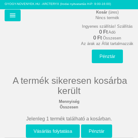
GYOGY-NOVENYEK.HU - ARCTERYX
(Irodai nyitvatartás H-P: 9:00-16:00)
Kosár
(üres)
Nincs termék
Menu
Ingyenes szállítás!
Szállítás
0 Ft‎
Adó
0 Ft‎
Összesen
Az árak az Áfát tartalmazzák
Pénztár
A termék sikeresen kosárba
került
Mennyiség
Összesen
Jelenleg 1 termék található a kosárban.
Vásárlás folytatása
Pénztár