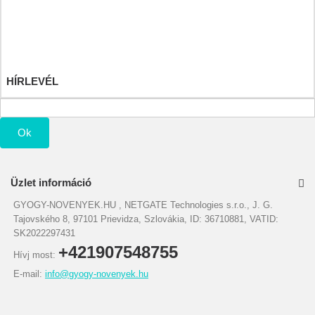
Számlahelyesbítőim
Címeim
Személyes adataim
Kuponjaim
HÍRLEVÉL
Ok
Üzlet információ
GYOGY-NOVENYEK.HU , NETGATE Technologies s.r.o., J. G.
Tajovského 8, 97101 Prievidza, Szlovákia, ID: 36710881, VATID:
SK2022297431
+421907548755
Hívj most:
E-mail:
info@gyogy-novenyek.hu