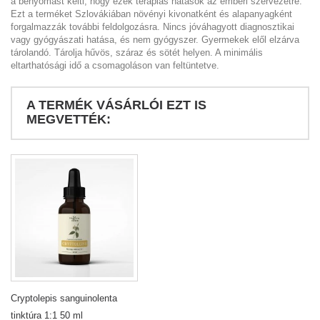
a benyomást kelti, hogy ezek terápiás hatások az emberi szervezetre.
Ezt a terméket Szlovákiában növényi kivonatként és alapanyagként
forgalmazzák további feldolgozásra. Nincs jóváhagyott diagnosztikai
vagy gyógyászati hatása, és nem gyógyszer. Gyermekek elől elzárva
tárolandó. Tárolja hűvös, száraz és sötét helyen. A minimális
eltarthatósági idő a csomagoláson van feltüntetve.
A TERMÉK VÁSÁRLÓI EZT IS
MEGVETTÉK:
Cryptolepis sanguinolenta
tinktúra 1:1 50 ml