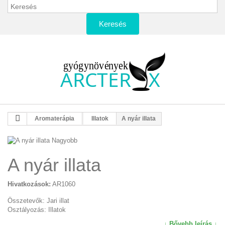
Keresés
Aromaterápia
Illatok
A nyár illata
Nagyobb
A nyár illata
Hivatkozások:
AR1060
Összetevők: Jari illat
Osztályozás: Illatok
↓ Bővebb leírás ↓