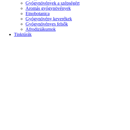
Gyógynövények a szépségért
Aromás gyógynövények
Etnobotanica
Gyógynövény keverékek
Gyógynövényes felsők
Afrodiziákumok
Tinktúrák
Növényi kivonatok
Gyógynövény tinktúrák
Kivonatok
ellenálló képesség
Pál tinktúrái
Kapszulák
Kapszulák és kapszulák
Kapszula kiegészítők
Gyógyszerek
Kiegészítők kapszulában
Tea és kávé
Gyógynövény tea
Gyógytea
Oolong
Virágzó tea
Zöld tea
Tea kiegészítők
fehér tea