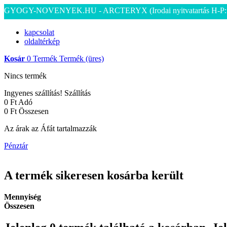
GYOGY-NOVENYEK.HU - ARCTERYX
(Irodai nyitvatartás H-P
kapcsolat
oldaltérkép
Kosár
0
Termék
Termék
(üres)
Nincs termék
Ingyenes szállítás!
Szállítás
0 Ft‎
Adó
0 Ft‎
Összesen
Az árak az Áfát tartalmazzák
Pénztár
A termék sikeresen kosárba került
Mennyiség
Összesen