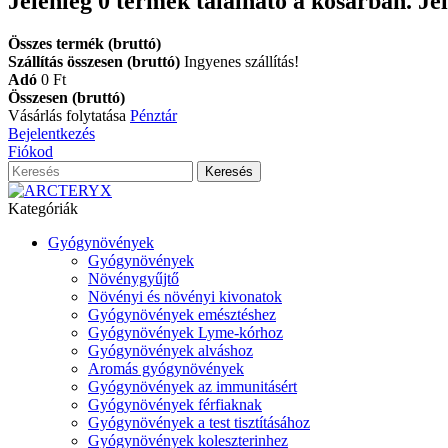
Jelenleg
0
termék található a kosárban.
Je
Összes termék (bruttó)
Szállítás összesen (bruttó)
Ingyenes szállítás!
Adó
0 Ft‎
Összesen (bruttó)
Vásárlás folytatása
Pénztár
Bejelentkezés
Fiókod
Keresés
Kategóriák
Gyógynövények
Gyógynövények
Növénygyűjtő
Növényi és növényi kivonatok
Gyógynövények emésztéshez
Gyógynövények Lyme-kórhoz
Gyógynövények alváshoz
Aromás gyógynövények
Gyógynövények az immunitásért
Gyógynövények férfiaknak
Gyógynövények a test tisztításához
Gyógynövények koleszterinhez