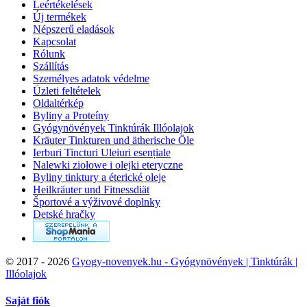
Leértékelések
Új termékek
Népszerű eladások
Kapcsolat
Rólunk
Szállítás
Személyes adatok védelme
Üzleti feltételek
Oldaltérkép
Byliny a Proteíny
Gyógynövények Tinktúrák Illóolajok
Kräuter Tinkturen und ätherische Öle
Ierburi Tincturi Uleiuri esențiale
Nalewki ziołowe i olejki eteryczne
Byliny tinktury a éterické oleje
Heilkräuter und Fitnessdiät
Športové a výživové doplnky
Detské hračky
©
2017 - 2026
Gyogy-novenyek.hu - Gyógynövények | Tinktúrák |
Illóolajok
Saját fiók