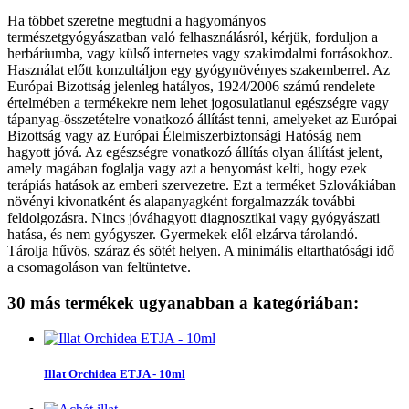
Ha többet szeretne megtudni a hagyományos
természetgyógyászatban való felhasználásról, kérjük, forduljon a
herbáriumba, vagy külső internetes vagy szakirodalmi forrásokhoz.
Használat előtt konzultáljon egy gyógynövényes szakemberrel. Az
Európai Bizottság jelenleg hatályos, 1924/2006 számú rendelete
értelmében a termékekre nem lehet jogosulatlanul egészségre vagy
tápanyag-összetételre vonatkozó állítást tenni, amelyeket az Európai
Bizottság vagy az Európai Élelmiszerbiztonsági Hatóság nem
hagyott jóvá. Az egészségre vonatkozó állítás olyan állítást jelent,
amely magában foglalja vagy azt a benyomást kelti, hogy ezek
terápiás hatások az emberi szervezetre. Ezt a terméket Szlovákiában
növényi kivonatként és alapanyagként forgalmazzák további
feldolgozásra. Nincs jóváhagyott diagnosztikai vagy gyógyászati
hatása, és nem gyógyszer. Gyermekek elől elzárva tárolandó.
Tárolja hűvös, száraz és sötét helyen. A minimális eltarthatósági idő
a csomagoláson van feltüntetve.
30 más termékek ugyanabban a kategóriában:
Illat Orchidea ETJA - 10ml