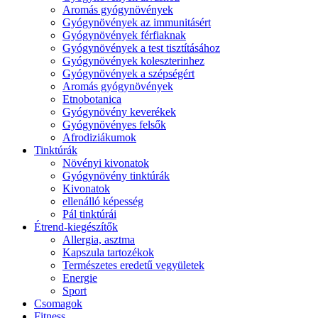
Aromás gyógynövények
Gyógynövények az immunitásért
Gyógynövények férfiaknak
Gyógynövények a test tisztításához
Gyógynövények koleszterinhez
Gyógynövények a szépségért
Aromás gyógynövények
Etnobotanica
Gyógynövény keverékek
Gyógynövényes felsők
Afrodiziákumok
Tinktúrák
Növényi kivonatok
Gyógynövény tinktúrák
Kivonatok
ellenálló képesség
Pál tinktúrái
Étrend-kiegészítők
Allergia, asztma
Kapszula tartozékok
Természetes eredetű vegyületek
Energie
Sport
Csomagok
Fitness