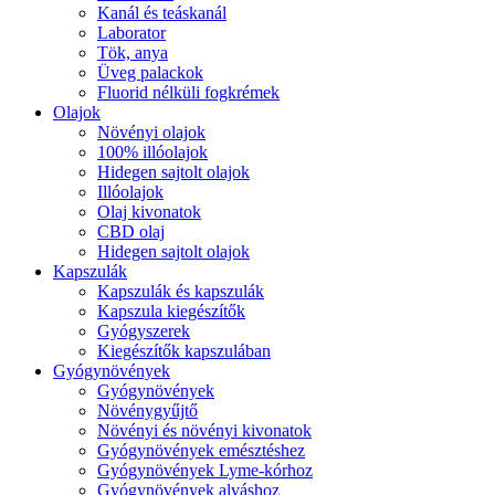
Kanál és teáskanál
Laborator
Tök, anya
Üveg palackok
Fluorid nélküli fogkrémek
Olajok
Növényi olajok
100% illóolajok
Hidegen sajtolt olajok
Illóolajok
Olaj kivonatok
CBD olaj
Hidegen sajtolt olajok
Kapszulák
Kapszulák és kapszulák
Kapszula kiegészítők
Gyógyszerek
Kiegészítők kapszulában
Gyógynövények
Gyógynövények
Növénygyűjtő
Növényi és növényi kivonatok
Gyógynövények emésztéshez
Gyógynövények Lyme-kórhoz
Gyógynövények alváshoz