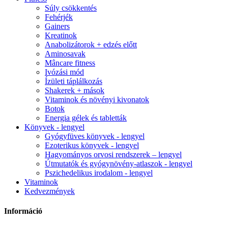
Súly csökkentés
Fehérjék
Gainers
Kreatinok
Anabolizátorok + edzés előtt
Aminosavak
Mâncare fitness
Ivózási mód
Ízületi táplálkozás
Shakerek + mások
Vitaminok és növényi kivonatok
Botok
Energia gélek és tabletták
Könyvek - lengyel
Gyógyfüves könyvek - lengyel
Ezoterikus könyvek - lengyel
Hagyományos orvosi rendszerek – lengyel
Útmutatók és gyógynövény-atlaszok - lengyel
Pszichedelikus irodalom - lengyel
Vitaminok
Kedvezmények
Információ