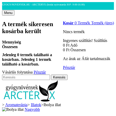
GYOGY-NOVENYEK.HU - ARCTERYX
(Irodai nyitvatartás H-P: 9:00-16:00)
Menu
A termék sikeresen
Kosár
0
Termék
Termék
(üres)
kosárba került
Nincs termék
Ingyenes szállítás!
Szállítás
Mennyiség
0 Ft‎
Adó
Összesen
0 Ft‎
Összesen
Jelenleg
0
termék található a
Az árak az Áfát tartalmazzák
kosárban.
Jelenleg 1 termék
található a kosárban.
Pénztár
Vásárlás folytatása
Pénztár
Keresés
>
Aromaterápia
>
Illatok
>
Ibolya illat
Nagyobb