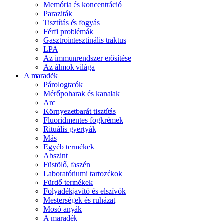
Memória és koncentráció
Paraziták
Tisztítás és fogyás
Férfi problémák
Gasztrointesztinális traktus
LPA
Az immunrendszer erősítése
Az álmok világa
A maradék
Párologtatók
Mérőpoharak és kanalak
Arc
Környezetbarát tisztítás
Fluoridmentes fogkrémek
Rituális gyertyák
Más
Egyéb termékek
Abszint
Füstölő, faszén
Laboratóriumi tartozékok
Fürdő termékek
Folyadékjavító és elszívók
Mesterségek és ruházat
Mosó anyák
A maradék