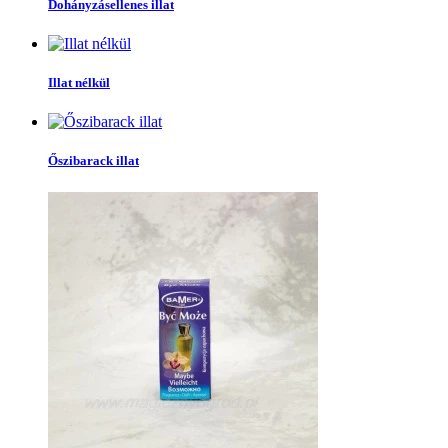
Dohányzásellenes illat
Illat nélkül
Őszibarack illat