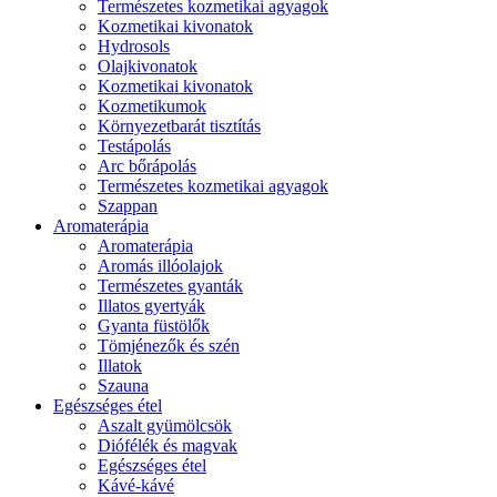
Természetes kozmetikai agyagok
Kozmetikai kivonatok
Hydrosols
Olajkivonatok
Kozmetikai kivonatok
Kozmetikumok
Környezetbarát tisztítás
Testápolás
Arc bőrápolás
Természetes kozmetikai agyagok
Szappan
Aromaterápia
Aromaterápia
Aromás illóolajok
Természetes gyanták
Illatos gyertyák
Gyanta füstölők
Tömjénezők és szén
Illatok
Szauna
Egészséges étel
Aszalt gyümölcsök
Diófélék és magvak
Egészséges étel
Kávé-kávé