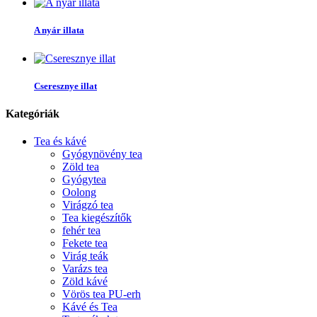
A nyár illata
Cseresznye illat
Kategóriák
Tea és kávé
Gyógynövény tea
Zöld tea
Gyógytea
Oolong
Virágzó tea
Tea kiegészítők
fehér tea
Fekete tea
Virág teák
Varázs tea
Zöld kávé
Vörös tea PU-erh
Kávé és Tea