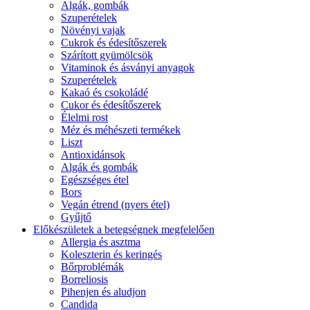
Algák, gombák
Szuperételek
Növényi vajak
Cukrok és édesítőszerek
Szárított gyümölcsök
Vitaminok és ásványi anyagok
Szuperételek
Kakaó és csokoládé
Cukor és édesítőszerek
Élelmi rost
Méz és méhészeti termékek
Liszt
Antioxidánsok
Algák és gombák
Egészséges étel
Bors
Vegán étrend (nyers étel)
Gyűjtő
Előkészületek a betegségnek megfelelően
Allergia és asztma
Koleszterin és keringés
Bőrproblémák
Borreliosis
Pihenjen és aludjon
Candida