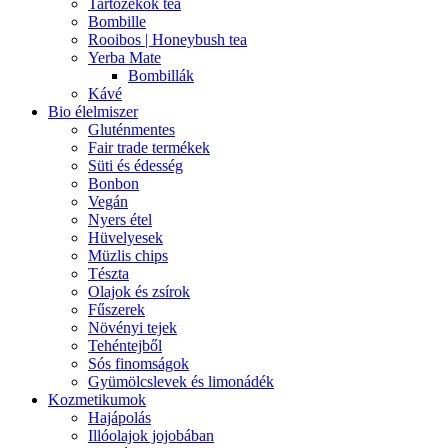
Tartozékok tea
Bombille
Rooibos | Honeybush tea
Yerba Mate
Bombillák
Kávé
Bio élelmiszer
Gluténmentes
Fair trade termékek
Süti és édesség
Bonbon
Vegán
Nyers étel
Hüvelyesek
Müzlis chips
Tészta
Olajok és zsírok
Fűszerek
Növényi tejek
Tehéntejből
Sós finomságok
Gyümölcslevek és limonádék
Kozmetikumok
Hajápolás
Illóolajok jojobában