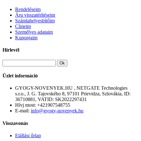
Rendeléseim
Áru visszatérítéseim
Számlahelyesbítőim
Címeim
Személyes adataim
Kuponjaim
Hírlevél
Ok
Üzlet információ
GYOGY-NOVENYEK.HU , NETGATE Technologies
s.r.o., J. G. Tajovského 8, 97101 Prievidza, Szlovákia, ID:
36710881, VATID: SK2022297431
Hívj most:
+421907548755
E-mail:
info@gyogy-novenyek.hu
Visszavonás
Elállási űrlap