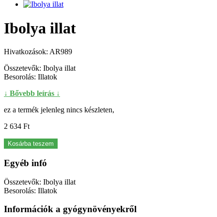
Ibolya illat
Hivatkozások:
AR989
Összetevők: Ibolya illat
Besorolás: Illatok
↓ Bővebb leírás ↓
ez a termék jelenleg nincs készleten,
2 634 Ft‎
Kosárba teszem
Egyéb infó
Összetevők: Ibolya illat
Besorolás: Illatok
Információk a gyógynövényekről