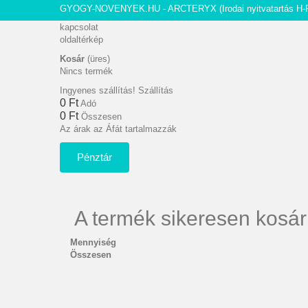
GYOGY-NOVENYEK.HU - ARCTERYX
(Irodai nyitvatartás H-
kapcsolat
oldaltérkép
Kosár
(üres)
Nincs termék
Ingyenes szállítás!
Szállítás
0 Ft‎
Adó
0 Ft‎
Összesen
Az árak az Áfát tartalmazzák
Pénztár
A termék sikeresen kosár
Mennyiség
Összesen