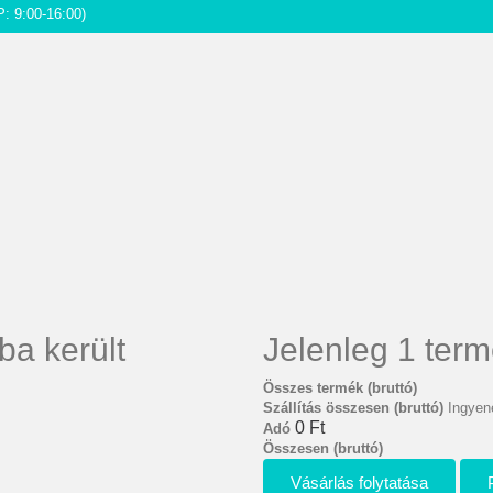
P: 9:00-16:00)
ba került
Jelenleg 1 term
Összes termék (bruttó)
Szállítás összesen (bruttó)
Ingyene
0 Ft‎
Adó
Összesen (bruttó)
Vásárlás folytatása