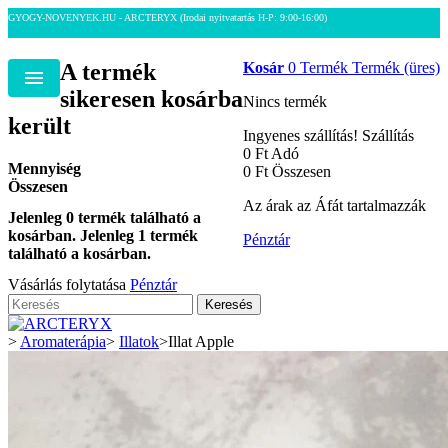
GYOGY-NOVENYEK.HU - ARCTERYX
(Irodai nyitvatartás H-P: 9:00-16:00)
A termék
Kosár
0
Termék
Termék
(üres)
Menu
sikeresen kosárba
Nincs termék
került
Ingyenes szállítás!
Szállítás
0 Ft‎
Adó
Mennyiség
0 Ft‎
Összesen
Összesen
Az árak az Áfát tartalmazzák
Jelenleg
0
termék található a
kosárban.
Jelenleg 1 termék
Pénztár
található a kosárban.
Vásárlás folytatása
Pénztár
Keresés
>
Aromaterápia
>
Illatok
>
Illat Apple