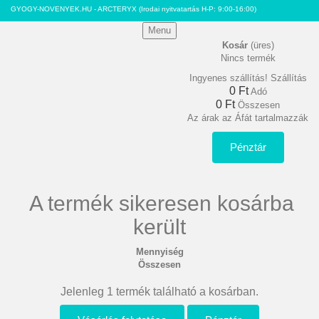
GYOGY-NOVENYEK.HU - ARCTERYX
(Irodai nyitvatartás H-P: 9:00-16:00)
Menu
Kosár
(üres)
Nincs termék
Ingyenes szállítás!
Szállítás
0 Ft‎
Adó
0 Ft‎
Összesen
Az árak az Áfát tartalmazzák
Pénztár
A termék sikeresen kosárba
került
Mennyiség
Összesen
Jelenleg 1 termék található a kosárban.