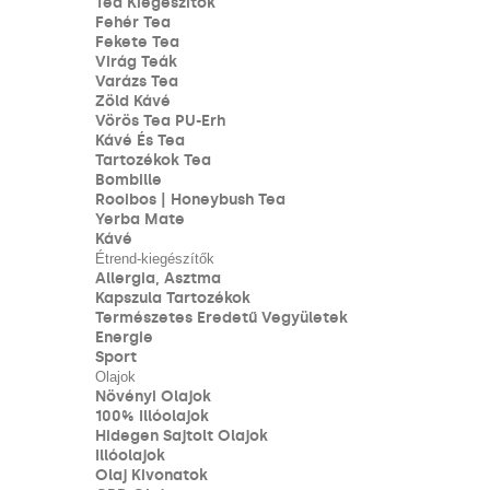
Tea Kiegészítők
Fehér Tea
Fekete Tea
Virág Teák
Varázs Tea
Zöld Kávé
Vörös Tea PU-Erh
Kávé És Tea
Tartozékok Tea
Bombille
Rooibos | Honeybush Tea
Yerba Mate
Kávé
Étrend-kiegészítők
Allergia, Asztma
Kapszula Tartozékok
Természetes Eredetű Vegyületek
Energie
Sport
Olajok
Növényi Olajok
100% Illóolajok
Hidegen Sajtolt Olajok
Illóolajok
Olaj Kivonatok