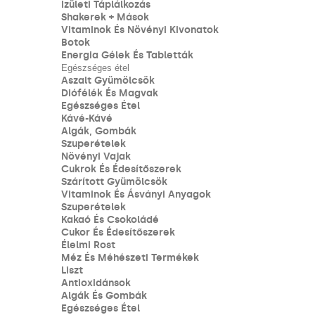
Ízületi Táplálkozás
Shakerek + Mások
Vitaminok És Növényi Kivonatok
Botok
Energia Gélek És Tabletták
Egészséges étel
Aszalt Gyümölcsök
Diófélék És Magvak
Egészséges Étel
Kávé-Kávé
Algák, Gombák
Szuperételek
Növényi Vajak
Cukrok És Édesítőszerek
Szárított Gyümölcsök
Vitaminok És Ásványi Anyagok
Szuperételek
Kakaó És Csokoládé
Cukor És Édesítőszerek
Élelmi Rost
Méz És Méhészeti Termékek
Liszt
Antioxidánsok
Algák És Gombák
Egészséges Étel