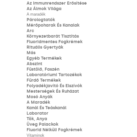
Az Immunrendszer Erősítése
Az Álmok Világa
A maradék
Párologtatók
Mérőpoharak És Kanalak
Arc
Környezetbarát Tisztítás
Fluoridmentes Fogkrémek
Rituális Gyertyák
Más
Egyéb Termékek
Abszint
Füstölő, Faszén
Laboratóriumi Tartozékok
Fürdő Termékek
Folyadékjavító És Elszívók
Mesterségek És Ruházat
Mosó Anyák
A Maradék
Kanál És Teáskanál
Laborator
Tök, Anya
Üveg Palackok
Fluorid Nélküli Fogkrémek
Vitaminok