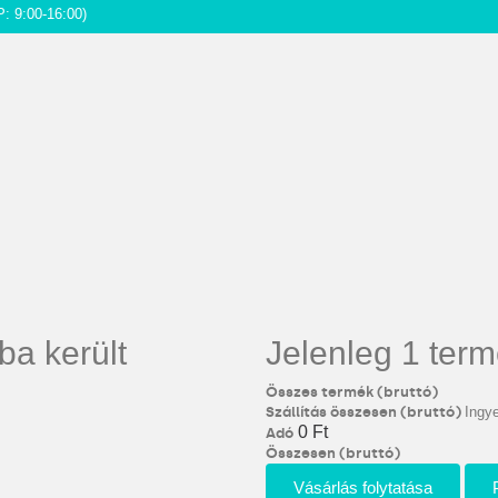
P: 9:00-16:00)
ba került
Jelenleg 1 term
Összes termék (bruttó)
Szállítás összesen (bruttó)
Ingye
0 Ft‎
Adó
Összesen (bruttó)
Vásárlás folytatása