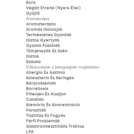
Bors
Vegán Étrend (nyers Étel)
Gyűjtő
Aromaterápia
Aromaterápia
Aromás Illóolajok
Természetes Gyanták
Illatos Gyertyák
Gyanta Füstölők
Tömjénezők És Szén
Illatok
Szauna
Előkészületek a betegségnek megfelelően
Allergia És Asztma
Koleszterin És Keringés
Bőrproblémák
Borreliosis
Pihenjen És Aludjon
Candida
Memória És Koncentráció
Paraziták
Tisztítás És Fogyás
Férfi Problémák
Gasztrointesztinális Traktus
LPA