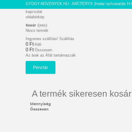
GYOGY-NOVENYEK.HU - ARCTERYX
(Irodai nyitvatartás H-
kapcsolat
oldaltérkép
Kosár
(üres)
Nincs termék
Ingyenes szállítás!
Szállítás
0 Ft‎
Adó
0 Ft‎
Összesen
Az árak az Áfát tartalmazzák
Pénztár
A termék sikeresen kosár
Mennyiség
Összesen