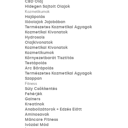
CBD Olaj
Hidegen Sajtolt Olajok
Kozmetikumok
Hajápolás
Illóolajok Jojobában
Természetes Kozmetikai Agyagok
Kozmetikai Kivonatok
Hydrosols
Olajkivonatok
Kozmetikai Kivonatok
Kozmetikumok
Környezetbarát Tisztítás
Testápolás
Arc Bőrápolás
Természetes Kozmetikai Agyagok
Szappan
Fitness
Súly Csökkentés
Fehérjék
Gainers
Kreatinok
Anabolizátorok + Edzés Előtt
Aminosavak
Mâncare Fitness
Ivózási Mód