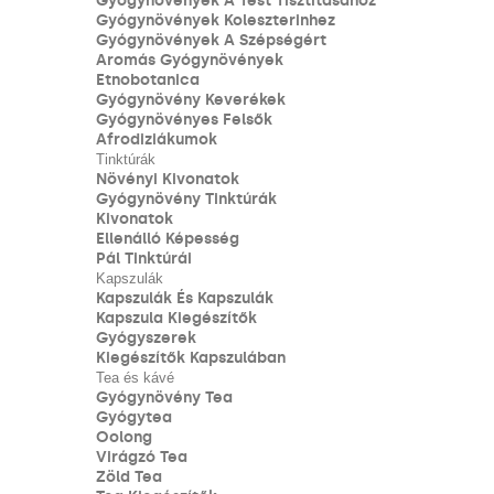
Gyógynövények A Test Tisztításához
Gyógynövények Koleszterinhez
Gyógynövények A Szépségért
Aromás Gyógynövények
Etnobotanica
Gyógynövény Keverékek
Gyógynövényes Felsők
Afrodiziákumok
Tinktúrák
Növényi Kivonatok
Gyógynövény Tinktúrák
Kivonatok
Ellenálló Képesség
Pál Tinktúrái
Kapszulák
Kapszulák És Kapszulák
Kapszula Kiegészítők
Gyógyszerek
Kiegészítők Kapszulában
Tea és kávé
Gyógynövény Tea
Gyógytea
Oolong
Virágzó Tea
Zöld Tea