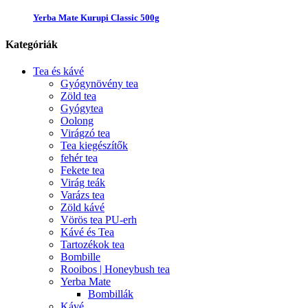
Yerba Mate Kurupi Classic 500g
Kategóriák
Tea és kávé
Gyógynövény tea
Zöld tea
Gyógytea
Oolong
Virágzó tea
Tea kiegészítők
fehér tea
Fekete tea
Virág teák
Varázs tea
Zöld kávé
Vörös tea PU-erh
Kávé és Tea
Tartozékok tea
Bombille
Rooibos | Honeybush tea
Yerba Mate
Bombillák
Kávé