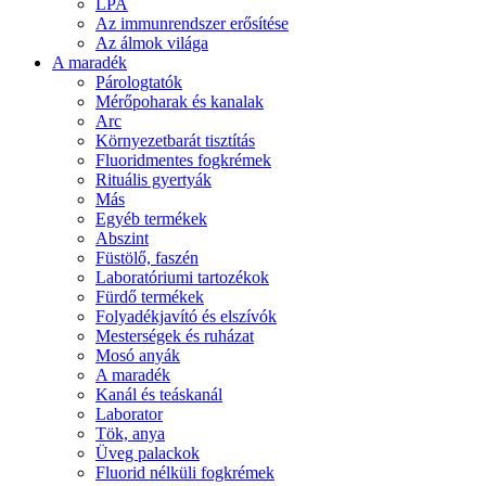
LPA
Az immunrendszer erősítése
Az álmok világa
A maradék
Párologtatók
Mérőpoharak és kanalak
Arc
Környezetbarát tisztítás
Fluoridmentes fogkrémek
Rituális gyertyák
Más
Egyéb termékek
Abszint
Füstölő, faszén
Laboratóriumi tartozékok
Fürdő termékek
Folyadékjavító és elszívók
Mesterségek és ruházat
Mosó anyák
A maradék
Kanál és teáskanál
Laborator
Tök, anya
Üveg palackok
Fluorid nélküli fogkrémek