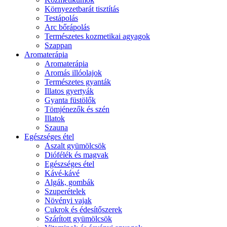
Környezetbarát tisztítás
Testápolás
Arc bőrápolás
Természetes kozmetikai agyagok
Szappan
Aromaterápia
Aromaterápia
Aromás illóolajok
Természetes gyanták
Illatos gyertyák
Gyanta füstölők
Tömjénezők és szén
Illatok
Szauna
Egészséges étel
Aszalt gyümölcsök
Diófélék és magvak
Egészséges étel
Kávé-kávé
Algák, gombák
Szuperételek
Növényi vajak
Cukrok és édesítőszerek
Szárított gyümölcsök