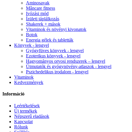
Aminosavak
Mâncare fitness
Ivózási mód
Ízületi táplálkozás
Shakerek + mások
Vitaminok és növényi kivonatok
Botok
Energia gélek és tabletták
Könyvek - lengyel
Gyógyfüves könyvek - lengyel
Ezoterikus könyvek - lengyel
Hagyományos orvosi rendszerek – lengyel
Útmutatók és gyógynövény-atlaszok - lengyel
Pszichedelikus irodalom - lengyel
Vitaminok
Kedvezmények
Információ
Leértékelések
Új termékek
Népszerű eladások
Kapcsolat
Rólunk