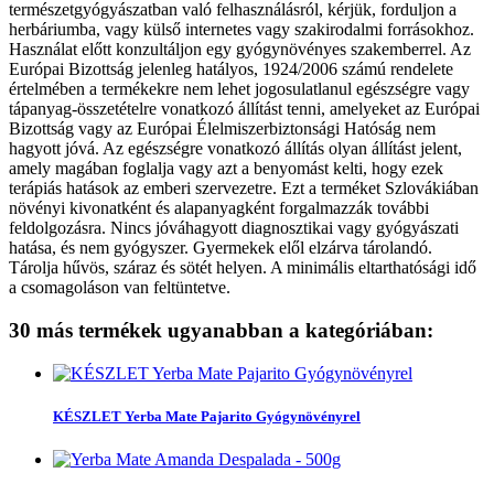
természetgyógyászatban való felhasználásról, kérjük, forduljon a
herbáriumba, vagy külső internetes vagy szakirodalmi forrásokhoz.
Használat előtt konzultáljon egy gyógynövényes szakemberrel. Az
Európai Bizottság jelenleg hatályos, 1924/2006 számú rendelete
értelmében a termékekre nem lehet jogosulatlanul egészségre vagy
tápanyag-összetételre vonatkozó állítást tenni, amelyeket az Európai
Bizottság vagy az Európai Élelmiszerbiztonsági Hatóság nem
hagyott jóvá. Az egészségre vonatkozó állítás olyan állítást jelent,
amely magában foglalja vagy azt a benyomást kelti, hogy ezek
terápiás hatások az emberi szervezetre. Ezt a terméket Szlovákiában
növényi kivonatként és alapanyagként forgalmazzák további
feldolgozásra. Nincs jóváhagyott diagnosztikai vagy gyógyászati
hatása, és nem gyógyszer. Gyermekek elől elzárva tárolandó.
Tárolja hűvös, száraz és sötét helyen. A minimális eltarthatósági idő
a csomagoláson van feltüntetve.
30 más termékek ugyanabban a kategóriában:
KÉSZLET Yerba Mate Pajarito Gyógynövényrel