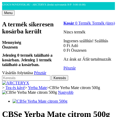
GYOGY-NOVENYEK.HU - ARCTERYX
(Irodai nyitvatartás H-P: 9:00-16:00)
Menu
A termék sikeresen
Kosár
0
Termék
Termék
(üres)
kosárba került
Nincs termék
Ingyenes szállítás!
Szállítás
Mennyiség
0 Ft‎
Adó
Összesen
0 Ft‎
Összesen
Jelenleg
0
termék található a
Az árak az Áfát tartalmazzák
kosárban.
Jelenleg 1 termék
található a kosárban.
Pénztár
Vásárlás folytatása
Pénztár
Keresés
>
Tea és kávé
>
Yerba Mate
>
CBSe Yerba Mate citrom 500g
Nagyobb
CBSe Yerba Mate citrom 500g