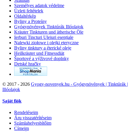
Szállítás
Személyes adatok védelme
Üzleti feltételek
Oldaltérkép
Byliny a Proteíny
Gyógynövények Tinktúrák Illóolajok
Kräuter Tinkturen und ätherische Öle
Ierburi Tincturi Uleiuri esențiale
Nalewki ziołowe i olejki eteryczne
Byliny tinktury a éterické oleje
Heilkräuter und Fitnessdiät
Športové a výživové doplnky
Detské hračky
©
2017 - 2026
Gyogy-novenyek.hu - Gyógynövények | Tinktúrák |
Illóolajok
Saját fiók
Rendeléseim
Áru visszatérítéseim
Számlahelyesbítőim
Címeim