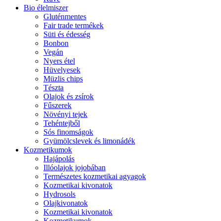
Bio élelmiszer
Gluténmentes
Fair trade termékek
Süti és édesség
Bonbon
Vegán
Nyers étel
Hüvelyesek
Müzlis chips
Tészta
Olajok és zsírok
Fűszerek
Növényi tejek
Tehéntejből
Sós finomságok
Gyümölcslevek és limonádék
Kozmetikumok
Hajápolás
Illóolajok jojobában
Természetes kozmetikai agyagok
Kozmetikai kivonatok
Hydrosols
Olajkivonatok
Kozmetikai kivonatok
Kozmetikumok