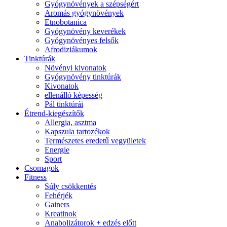
Gyógynövények a szépségért
Aromás gyógynövények
Etnobotanica
Gyógynövény keverékek
Gyógynövényes felsők
Afrodiziákumok
Tinktúrák
Növényi kivonatok
Gyógynövény tinktúrák
Kivonatok
ellenálló képesség
Pál tinktúrái
Étrend-kiegészítők
Allergia, asztma
Kapszula tartozékok
Természetes eredetű vegyületek
Energie
Sport
Csomagok
Fitness
Súly csökkentés
Fehérjék
Gainers
Kreatinok
Anabolizátorok + edzés előtt