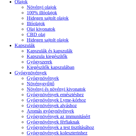
Olajok
Növényi olajok
100% illóolajok
Hidegen sajtolt olajok
Illóolajok
Olaj kivonatok
CBD olaj
Hidegen sajtolt olajok
Kapszulák
Kapszulák és kapszulák
Kapszula kiegészítők
Gyógyszerek
Kiegészítők kapszulában
Gyógynövények
Gyógynövények
Növénygyűjtő
Növényi és növényi kivonatok
Gyógynövények emésztéshez
Gyógynövények Lyme-kórhoz
Gyógynövények alváshoz
Aromás gyógynövények
Gyógynövények az immunitásért
Gyógynövények férfiaknak
Gyógynövények a test tisztításához
Gyógynövények koleszterinhez