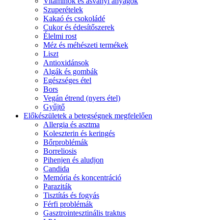
Vitaminok és ásványi anyagok
Szuperételek
Kakaó és csokoládé
Cukor és édesítőszerek
Élelmi rost
Méz és méhészeti termékek
Liszt
Antioxidánsok
Algák és gombák
Egészséges étel
Bors
Vegán étrend (nyers étel)
Gyűjtő
Előkészületek a betegségnek megfelelően
Allergia és asztma
Koleszterin és keringés
Bőrproblémák
Borreliosis
Pihenjen és aludjon
Candida
Memória és koncentráció
Paraziták
Tisztítás és fogyás
Férfi problémák
Gasztrointesztinális traktus