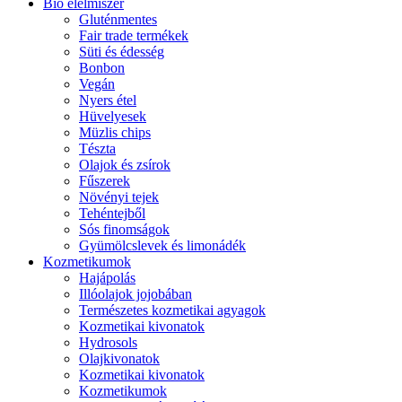
Bio élelmiszer
Gluténmentes
Fair trade termékek
Süti és édesség
Bonbon
Vegán
Nyers étel
Hüvelyesek
Müzlis chips
Tészta
Olajok és zsírok
Fűszerek
Növényi tejek
Tehéntejből
Sós finomságok
Gyümölcslevek és limonádék
Kozmetikumok
Hajápolás
Illóolajok jojobában
Természetes kozmetikai agyagok
Kozmetikai kivonatok
Hydrosols
Olajkivonatok
Kozmetikai kivonatok
Kozmetikumok