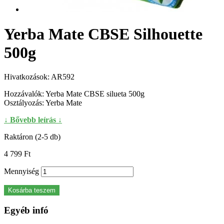
Yerba Mate CBSE Silhouette
500g
Hivatkozások:
AR592
Hozzávalók: Yerba Mate CBSE silueta 500g
Osztályozás: Yerba Mate
↓ Bővebb leírás ↓
Raktáron (2-5 db)
4 799 Ft‎
Mennyiség
Kosárba teszem
Egyéb infó