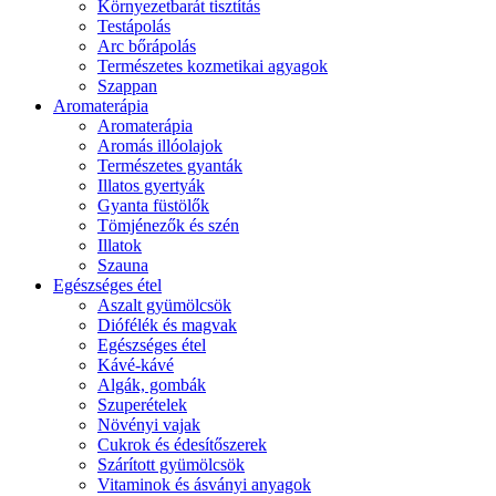
Környezetbarát tisztítás
Testápolás
Arc bőrápolás
Természetes kozmetikai agyagok
Szappan
Aromaterápia
Aromaterápia
Aromás illóolajok
Természetes gyanták
Illatos gyertyák
Gyanta füstölők
Tömjénezők és szén
Illatok
Szauna
Egészséges étel
Aszalt gyümölcsök
Diófélék és magvak
Egészséges étel
Kávé-kávé
Algák, gombák
Szuperételek
Növényi vajak
Cukrok és édesítőszerek
Szárított gyümölcsök
Vitaminok és ásványi anyagok