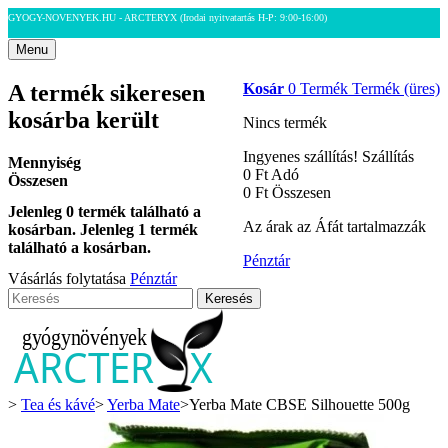
GYOGY-NOVENYEK.HU - ARCTERYX
(Irodai nyitvatartás H-P: 9:00-16:00)
Menu
A termék sikeresen
Kosár
0
Termék
Termék
(üres)
kosárba került
Nincs termék
Ingyenes szállítás!
Szállítás
Mennyiség
0 Ft‎
Adó
Összesen
0 Ft‎
Összesen
Jelenleg
0
termék található a
Az árak az Áfát tartalmazzák
kosárban.
Jelenleg 1 termék
található a kosárban.
Pénztár
Vásárlás folytatása
Pénztár
Keresés
>
Tea és kávé
>
Yerba Mate
>
Yerba Mate CBSE Silhouette 500g