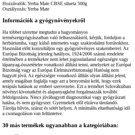
Hozzávalók: Yerba Mate CBSE silueta 500g
Osztályozás: Yerba Mate
Információk a gyógynövényekről
Ha többet szeretne megtudni a hagyományos
természetgyógyászatban való felhasználásról, kérjük, forduljon a
herbáriumba, vagy külső internetes vagy szakirodalmi forrásokhoz.
Használat előtt konzultáljon egy gyógynövényes szakemberrel. Az
Európai Bizottság jelenleg hatályos, 1924/2006 számú rendelete
értelmében a termékekre nem lehet jogosulatlanul egészségre vagy
tápanyag-összetételre vonatkozó állítást tenni, amelyeket az Európai
Bizottság vagy az Európai Élelmiszerbiztonsági Hatóság nem
hagyott jóvá. Az egészségre vonatkozó állítás olyan állítást jelent,
amely magában foglalja vagy azt a benyomást kelti, hogy ezek
terápiás hatások az emberi szervezetre. Ezt a terméket Szlovákiában
növényi kivonatként és alapanyagként forgalmazzák további
feldolgozásra. Nincs jóváhagyott diagnosztikai vagy gyógyászati
hatása, és nem gyógyszer. Gyermekek elől elzárva tárolandó.
Tárolja hűvös, száraz és sötét helyen. A minimális eltarthatósági idő
a csomagoláson van feltüntetve.
30 más termékek ugyanabban a kategóriában: