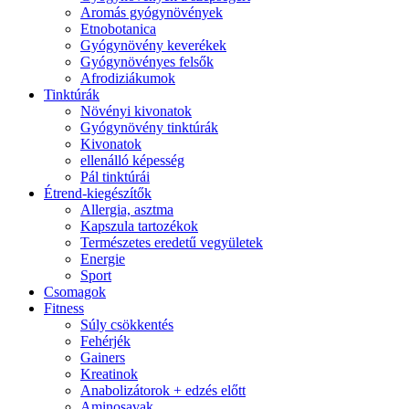
Aromás gyógynövények
Etnobotanica
Gyógynövény keverékek
Gyógynövényes felsők
Afrodiziákumok
Tinktúrák
Növényi kivonatok
Gyógynövény tinktúrák
Kivonatok
ellenálló képesség
Pál tinktúrái
Étrend-kiegészítők
Allergia, asztma
Kapszula tartozékok
Természetes eredetű vegyületek
Energie
Sport
Csomagok
Fitness
Súly csökkentés
Fehérjék
Gainers
Kreatinok
Anabolizátorok + edzés előtt
Aminosavak