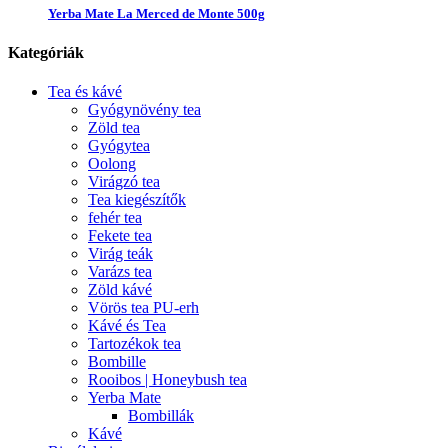
Yerba Mate La Merced de Monte 500g
Kategóriák
Tea és kávé
Gyógynövény tea
Zöld tea
Gyógytea
Oolong
Virágzó tea
Tea kiegészítők
fehér tea
Fekete tea
Virág teák
Varázs tea
Zöld kávé
Vörös tea PU-erh
Kávé és Tea
Tartozékok tea
Bombille
Rooibos | Honeybush tea
Yerba Mate
Bombillák
Kávé