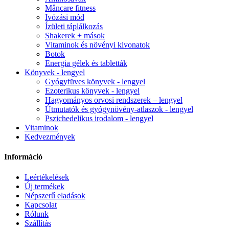
Mâncare fitness
Ivózási mód
Ízületi táplálkozás
Shakerek + mások
Vitaminok és növényi kivonatok
Botok
Energia gélek és tabletták
Könyvek - lengyel
Gyógyfüves könyvek - lengyel
Ezoterikus könyvek - lengyel
Hagyományos orvosi rendszerek – lengyel
Útmutatók és gyógynövény-atlaszok - lengyel
Pszichedelikus irodalom - lengyel
Vitaminok
Kedvezmények
Információ
Leértékelések
Új termékek
Népszerű eladások
Kapcsolat
Rólunk
Szállítás