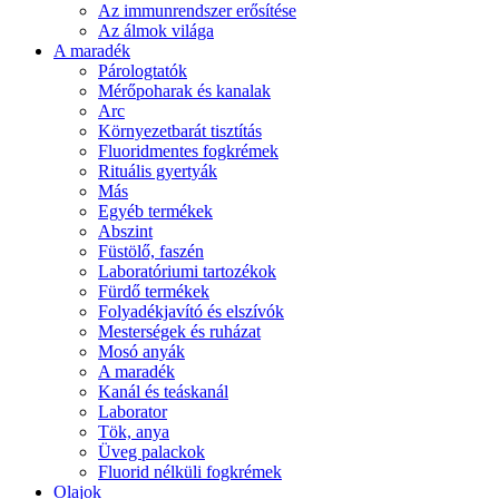
Az immunrendszer erősítése
Az álmok világa
A maradék
Párologtatók
Mérőpoharak és kanalak
Arc
Környezetbarát tisztítás
Fluoridmentes fogkrémek
Rituális gyertyák
Más
Egyéb termékek
Abszint
Füstölő, faszén
Laboratóriumi tartozékok
Fürdő termékek
Folyadékjavító és elszívók
Mesterségek és ruházat
Mosó anyák
A maradék
Kanál és teáskanál
Laborator
Tök, anya
Üveg palackok
Fluorid nélküli fogkrémek
Olajok