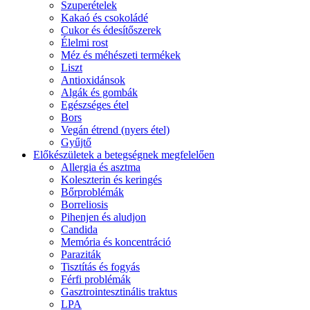
Szuperételek
Kakaó és csokoládé
Cukor és édesítőszerek
Élelmi rost
Méz és méhészeti termékek
Liszt
Antioxidánsok
Algák és gombák
Egészséges étel
Bors
Vegán étrend (nyers étel)
Gyűjtő
Előkészületek a betegségnek megfelelően
Allergia és asztma
Koleszterin és keringés
Bőrproblémák
Borreliosis
Pihenjen és aludjon
Candida
Memória és koncentráció
Paraziták
Tisztítás és fogyás
Férfi problémák
Gasztrointesztinális traktus
LPA