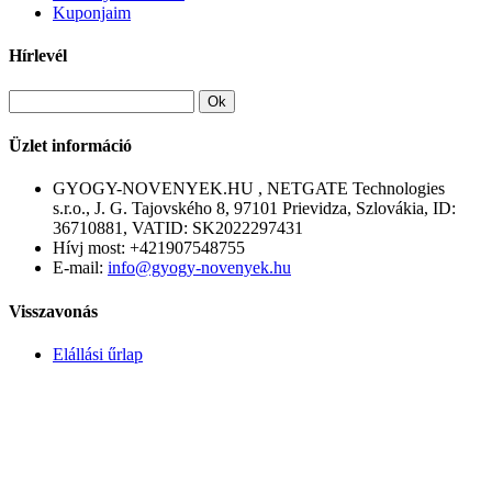
Kuponjaim
Hírlevél
Ok
Üzlet információ
GYOGY-NOVENYEK.HU , NETGATE Technologies
s.r.o., J. G. Tajovského 8, 97101 Prievidza, Szlovákia, ID:
36710881, VATID: SK2022297431
Hívj most:
+421907548755
E-mail:
info@gyogy-novenyek.hu
Visszavonás
Elállási űrlap