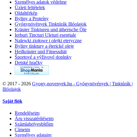
Személyes adatok védelme
Üzleti feltételek
Oldaltérkép
Byliny a Proteíny
Gyógynövények Tinktúrák Illóolajok
Kräuter Tinkturen und ätherische Öle
Ierburi Tincturi Uleiuri esențiale
Nalewki ziołowe i olejki eteryczne
Byliny tinktury a éterické oleje
Heilkräuter und Fitnessdiät
Športové a výživové doplnky
Detské hračky
©
2017 - 2026
Gyogy-novenyek.hu - Gyógynövények | Tinktúrák |
Illóolajok
Saját fiók
Rendeléseim
Áru visszatérítéseim
Számlahelyesbítőim
Címeim
Személyes adataim