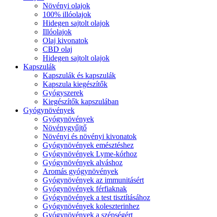
Növényi olajok
100% illóolajok
Hidegen sajtolt olajok
Illóolajok
Olaj kivonatok
CBD olaj
Hidegen sajtolt olajok
Kapszulák
Kapszulák és kapszulák
Kapszula kiegészítők
Gyógyszerek
Kiegészítők kapszulában
Gyógynövények
Gyógynövények
Növénygyűjtő
Növényi és növényi kivonatok
Gyógynövények emésztéshez
Gyógynövények Lyme-kórhoz
Gyógynövények alváshoz
Aromás gyógynövények
Gyógynövények az immunitásért
Gyógynövények férfiaknak
Gyógynövények a test tisztításához
Gyógynövények koleszterinhez
Gyógynövények a szépségért