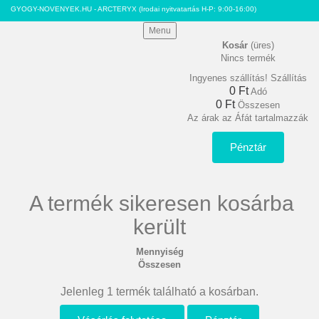
GYOGY-NOVENYEK.HU - ARCTERYX
(Irodai nyitvatartás H-P: 9:00-16:00)
Menu
Kosár
(üres)
Nincs termék
Ingyenes szállítás!
Szállítás
0 Ft‎
Adó
0 Ft‎
Összesen
Az árak az Áfát tartalmazzák
Pénztár
A termék sikeresen kosárba
került
Mennyiség
Összesen
Jelenleg 1 termék található a kosárban.