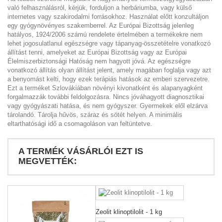
való felhasználásról, kérjük, forduljon a herbáriumba, vagy külső
internetes vagy szakirodalmi forrásokhoz. Használat előtt konzultáljon
egy gyógynövényes szakemberrel. Az Európai Bizottság jelenleg
hatályos, 1924/2006 számú rendelete értelmében a termékekre nem
lehet jogosulatlanul egészségre vagy tápanyag-összetételre vonatkozó
állítást tenni, amelyeket az Európai Bizottság vagy az Európai
Élelmiszerbiztonsági Hatóság nem hagyott jóvá. Az egészségre
vonatkozó állítás olyan állítást jelent, amely magában foglalja vagy azt
a benyomást kelti, hogy ezek terápiás hatások az emberi szervezetre.
Ezt a terméket Szlovákiában növényi kivonatként és alapanyagként
forgalmazzák további feldolgozásra. Nincs jóváhagyott diagnosztikai
vagy gyógyászati hatása, és nem gyógyszer. Gyermekek elől elzárva
tárolandó. Tárolja hűvös, száraz és sötét helyen. A minimális
eltarthatósági idő a csomagoláson van feltüntetve.
A TERMÉK VÁSÁRLÓI EZT IS
MEGVETTÉK:
Zeolit klinoptilolit - 1 kg