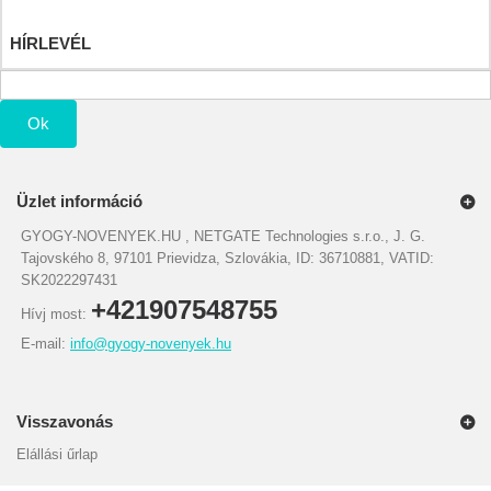
Kuponjaim
HÍRLEVÉL
Ok
Üzlet információ
GYOGY-NOVENYEK.HU , NETGATE Technologies s.r.o., J. G.
Tajovského 8, 97101 Prievidza, Szlovákia, ID: 36710881, VATID:
SK2022297431
+421907548755
Hívj most:
E-mail:
info@gyogy-novenyek.hu
Visszavonás
Elállási űrlap