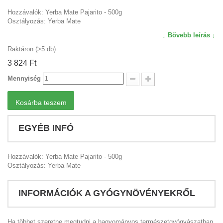
Hozzávalók: Yerba Mate Pajarito - 500g
Osztályozás: Yerba Mate
↓ Bővebb leírás ↓
Raktáron (>5 db)
3 824 Ft‎
Mennyiség
Kosárba teszem
EGYÉB INFÓ
Hozzávalók: Yerba Mate Pajarito - 500g
Osztályozás: Yerba Mate
INFORMÁCIÓK A GYÓGYNÖVÉNYEKRŐL
Ha többet szeretne megtudni a hagyományos természetgyógyászatban