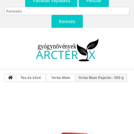
Vásárlás folytatása
Pénztár
Keresés
Tea és kávé
Yerba Mate
Yerba Mate Pajarito - 500 g