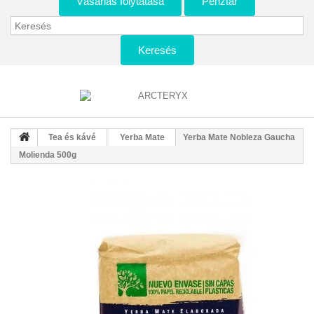
Vásárlás folytatása
Pénztár
Keresés
Tea és kávé
Yerba Mate
Yerba Mate Nobleza Gaucha
Molienda 500g