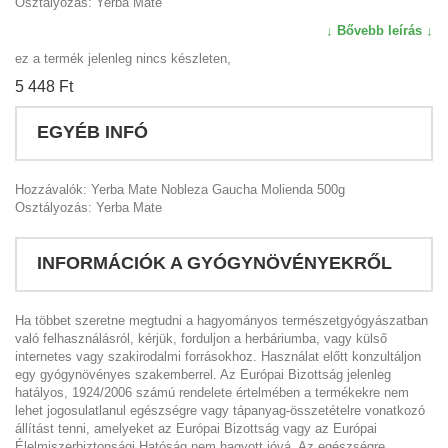
Osztályozás: Yerba Mate
↓ Bővebb leírás ↓
ez a termék jelenleg nincs készleten,
5 448 Ft‎
EGYÉB INFÓ
Hozzávalók: Yerba Mate Nobleza Gaucha Molienda 500g
Osztályozás: Yerba Mate
INFORMÁCIÓK A GYÓGYNÖVÉNYEKRŐL
Ha többet szeretne megtudni a hagyományos természetgyógyászatban
való felhasználásról, kérjük, forduljon a herbáriumba, vagy külső
internetes vagy szakirodalmi forrásokhoz. Használat előtt konzultáljon
egy gyógynövényes szakemberrel. Az Európai Bizottság jelenleg
hatályos, 1924/2006 számú rendelete értelmében a termékekre nem
lehet jogosulatlanul egészségre vagy tápanyag-összetételre vonatkozó
állítást tenni, amelyeket az Európai Bizottság vagy az Európai
Élelmiszerbiztonsági Hatóság nem hagyott jóvá. Az egészségre