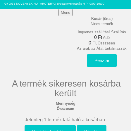
GYOGY-NOVENYEK.HU - ARCTERYX
(Irodai nyitvatartás H-P: 9:00-16:00)
Menu
Kosár
(üres)
Nincs termék
Ingyenes szállítás!
Szállítás
0 Ft‎
Adó
0 Ft‎
Összesen
Az árak az Áfát tartalmazzák
Pénztár
A termék sikeresen kosárba
került
Mennyiség
Összesen
Jelenleg 1 termék található a kosárban.