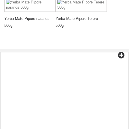
Yerba Mate Pipore narancs
Yerba Mate Pipore Terere
500g
500g
Kategóriák
Tea és kávé
Bio élelmiszer
Kozmetikumok
Aromaterápia
Egészséges étel
Előkészületek a betegségnek megfelelően
A maradék
Olajok