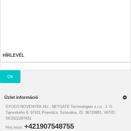
Rendeléseim
Áru visszatérítéseim
Számlahelyesbítőim
Címeim
Személyes adataim
Kuponjaim
HÍRLEVÉL
Ok
Üzlet információ
GYOGY-NOVENYEK.HU , NETGATE Technologies s.r.o., J. G.
Tajovského 8, 97101 Prievidza, Szlovákia, ID: 36710881, VATID:
SK2022297431
+421907548755
Hívj most: