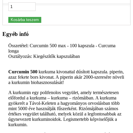
Kosárba teszem
Egyéb infó
Összetétel: Curcumin 500 max - 100 kapszula - Curcuma
longa
Osztályozás: Kiegészítők kapszulában
Curcumin 500
kurkuma kivonattal dúsított kapszula. piperin,
azaz fekete bors kivonat. A piperin akár 2000-szeresére növeli
a kurkumin biohasznosulását!
A kurkumin egy polifenolos vegyület, amely természetesen
előfordul a kurkuma – kurkuma – rizómáiban. A kurkuma
gyökerét a Távol-Keleten a hagyományos orvoslásban több
mint 5000 éve használják fűszerként. Rizómájában számos
értékes vegyület található, melyek közül a legfontosabbak az
úgynevezett kurkuminoidok. Legismertebb képviselőjük a
kurkumin.