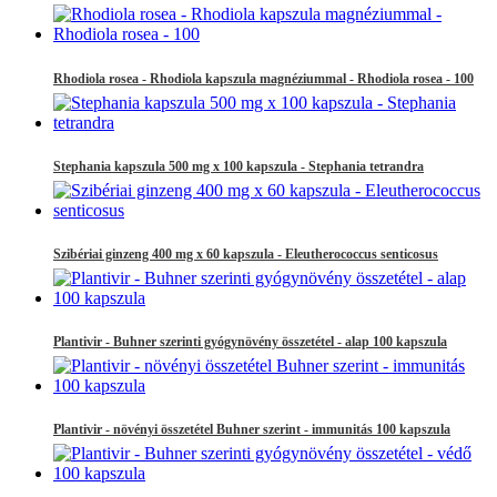
Rhodiola rosea - Rhodiola kapszula magnéziummal - Rhodiola rosea - 100
Stephania kapszula 500 mg x 100 kapszula - Stephania tetrandra
Szibériai ginzeng 400 mg x 60 kapszula - Eleutherococcus senticosus
Plantivir - Buhner szerinti gyógynövény összetétel - alap 100 kapszula
Plantivir - növényi összetétel Buhner szerint - immunitás 100 kapszula