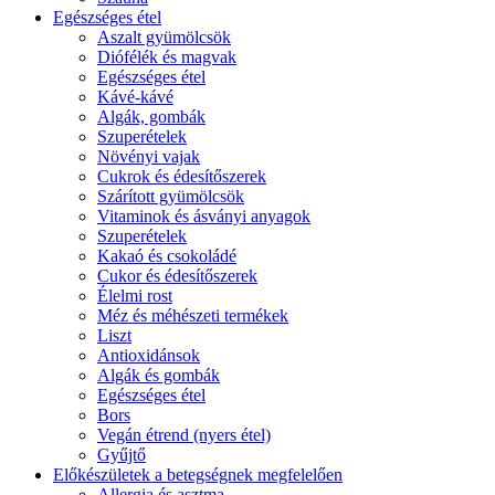
Egészséges étel
Aszalt gyümölcsök
Diófélék és magvak
Egészséges étel
Kávé-kávé
Algák, gombák
Szuperételek
Növényi vajak
Cukrok és édesítőszerek
Szárított gyümölcsök
Vitaminok és ásványi anyagok
Szuperételek
Kakaó és csokoládé
Cukor és édesítőszerek
Élelmi rost
Méz és méhészeti termékek
Liszt
Antioxidánsok
Algák és gombák
Egészséges étel
Bors
Vegán étrend (nyers étel)
Gyűjtő
Előkészületek a betegségnek megfelelően
Allergia és asztma