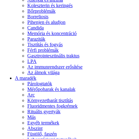
Koleszterin és keringés
Bőrproblémák
Borreliosis
Pihenjen és aludjon
Candida
Memória és koncentráció
Paraziták
Tisztítás és fogyás
Férfi problémák
Gasztrointesztinális traktus
LPA
Az immunrendszer erősítése
Az álmok világa
A maradék
Párologtatók
Mérőpoharak és kanalak
Arc
Környezetbarát tisztítás
Fluoridmentes fogkrémek
Rituális gyertyák
Más
Egyéb termékek
Abszint
Füstölő, faszén