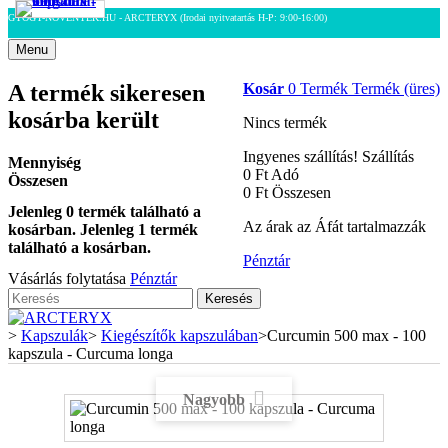
GYOGY-NOVENYEK.HU - ARCTERYX
(Irodai nyitvatartás H-P: 9:00-16:00)
Menu
A termék sikeresen
Kosár
0
Termék
Termék
(üres)
kosárba került
Nincs termék
Ingyenes szállítás!
Szállítás
Mennyiség
0 Ft‎
Adó
Összesen
0 Ft‎
Összesen
Jelenleg
0
termék található a
Az árak az Áfát tartalmazzák
kosárban.
Jelenleg 1 termék
található a kosárban.
Pénztár
Vásárlás folytatása
Pénztár
Keresés
>
Kapszulák
>
Kiegészítők kapszulában
>
Curcumin 500 max - 100
kapszula - Curcuma longa
Nagyobb