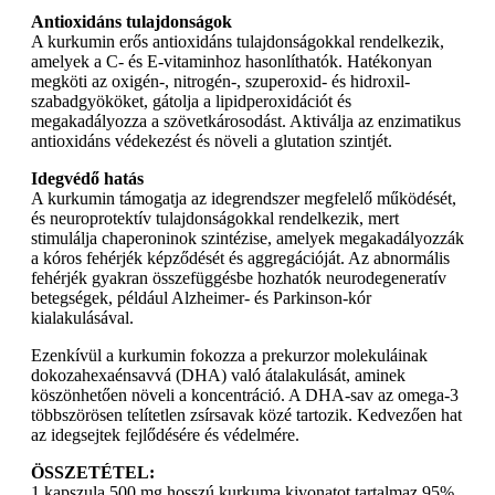
Antioxidáns tulajdonságok
A kurkumin erős antioxidáns tulajdonságokkal rendelkezik,
amelyek a C- és E-vitaminhoz hasonlíthatók. Hatékonyan
megköti az oxigén-, nitrogén-, szuperoxid- és hidroxil-
szabadgyököket, gátolja a lipidperoxidációt és
megakadályozza a szövetkárosodást. Aktiválja az enzimatikus
antioxidáns védekezést és növeli a glutation szintjét.
Idegvédő hatás
A kurkumin támogatja az idegrendszer megfelelő működését,
és neuroprotektív tulajdonságokkal rendelkezik, mert
stimulálja chaperoninok szintézise, amelyek megakadályozzák
a kóros fehérjék képződését és aggregációját. Az abnormális
fehérjék gyakran összefüggésbe hozhatók neurodegeneratív
betegségek, például Alzheimer- és Parkinson-kór
kialakulásával.
Ezenkívül a kurkumin fokozza a prekurzor molekuláinak
dokozahexaénsavvá (DHA) való átalakulását, aminek
köszönhetően növeli a koncentráció. A DHA-sav az omega-3
többszörösen telítetlen zsírsavak közé tartozik. Kedvezően hat
az idegsejtek fejlődésére és védelmére.
ÖSSZETÉTEL:
1 kapszula 500 mg hosszú kurkuma kivonatot tartalmaz 95%