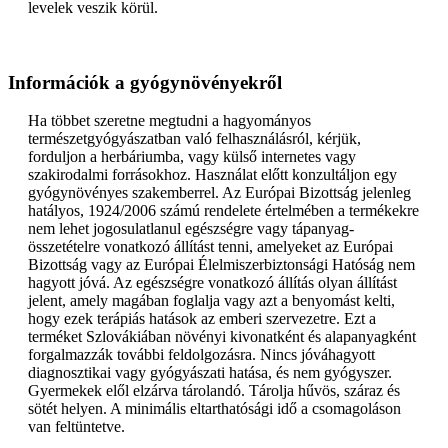
levelek veszik körül.
Információk a gyógynövényekről
Ha többet szeretne megtudni a hagyományos
természetgyógyászatban való felhasználásról, kérjük,
forduljon a herbáriumba, vagy külső internetes vagy
szakirodalmi forrásokhoz. Használat előtt konzultáljon egy
gyógynövényes szakemberrel. Az Európai Bizottság jelenleg
hatályos, 1924/2006 számú rendelete értelmében a termékekre
nem lehet jogosulatlanul egészségre vagy tápanyag-
összetételre vonatkozó állítást tenni, amelyeket az Európai
Bizottság vagy az Európai Élelmiszerbiztonsági Hatóság nem
hagyott jóvá. Az egészségre vonatkozó állítás olyan állítást
jelent, amely magában foglalja vagy azt a benyomást kelti,
hogy ezek terápiás hatások az emberi szervezetre. Ezt a
terméket Szlovákiában növényi kivonatként és alapanyagként
forgalmazzák további feldolgozásra. Nincs jóváhagyott
diagnosztikai vagy gyógyászati hatása, és nem gyógyszer.
Gyermekek elől elzárva tárolandó. Tárolja hűvös, száraz és
sötét helyen. A minimális eltarthatósági idő a csomagoláson
van feltüntetve.