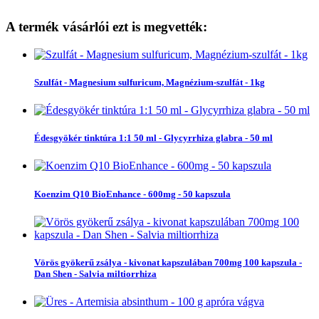
A termék vásárlói ezt is megvették:
Szulfát - Magnesium sulfuricum, Magnézium-szulfát - 1kg
Édesgyökér tinktúra 1:1 50 ml - Glycyrrhiza glabra - 50 ml
Koenzim Q10 BioEnhance - 600mg - 50 kapszula
Vörös gyökerű zsálya - kivonat kapszulában 700mg 100 kapszula -
Dan Shen - Salvia miltiorrhiza