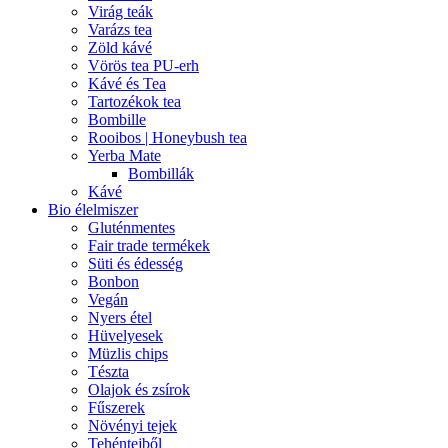
Virág teák
Varázs tea
Zöld kávé
Vörös tea PU-erh
Kávé és Tea
Tartozékok tea
Bombille
Rooibos | Honeybush tea
Yerba Mate
Bombillák
Kávé
Bio élelmiszer
Gluténmentes
Fair trade termékek
Süti és édesség
Bonbon
Vegán
Nyers étel
Hüvelyesek
Müzlis chips
Tészta
Olajok és zsírok
Fűszerek
Növényi tejek
Tehéntejből