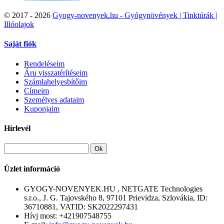
©
2017 - 2026
Gyogy-novenyek.hu - Gyógynövények | Tinktúrák |
Illóolajok
Saját fiók
Rendeléseim
Áru visszatérítéseim
Számlahelyesbítőim
Címeim
Személyes adataim
Kuponjaim
Hírlevél
Ok
Üzlet információ
GYOGY-NOVENYEK.HU , NETGATE Technologies
s.r.o., J. G. Tajovského 8, 97101 Prievidza, Szlovákia, ID:
36710881, VATID: SK2022297431
Hívj most:
+421907548755