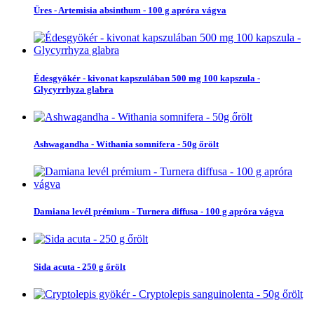
Üres - Artemisia absinthum - 100 g apróra vágva
Édesgyökér - kivonat kapszulában 500 mg 100 kapszula -
Glycyrrhyza glabra
Ashwagandha - Withania somnifera - 50g őrölt
Damiana levél prémium - Turnera diffusa - 100 g apróra vágva
Sida acuta - 250 g őrölt