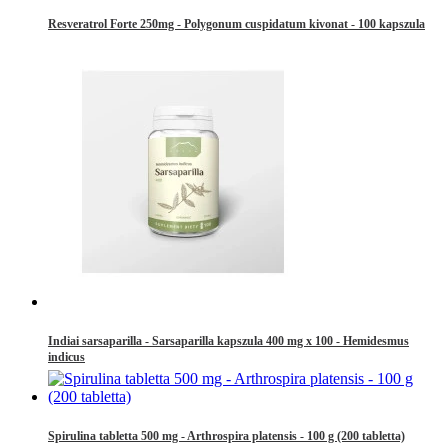
Resveratrol Forte 250mg - Polygonum cuspidatum kivonat - 100 kapszula
Indiai sarsaparilla - Sarsaparilla kapszula 400 mg x 100 - Hemidesmus
indicus
Spirulina tabletta 500 mg - Arthrospira platensis - 100 g (200 tabletta)