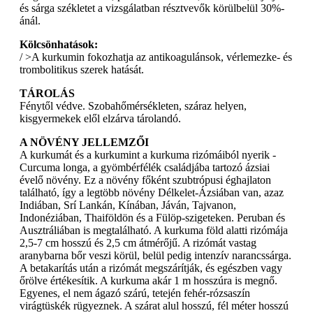
és sárga székletet a vizsgálatban résztvevők körülbelül 30%-
ánál.
Kölcsönhatások:
/ >A kurkumin fokozhatja az antikoagulánsok, vérlemezke- és
trombolitikus szerek hatását.
TÁROLÁS
Fénytől védve. Szobahőmérsékleten, száraz helyen,
kisgyermekek elől elzárva tárolandó.
A NÖVÉNY JELLEMZŐI
A kurkumát és a kurkumint a kurkuma rizómáiból nyerik -
Curcuma longa, a gyömbérfélék családjába tartozó ázsiai
évelő növény. Ez a növény főként szubtrópusi éghajlaton
található, így a legtöbb növény Délkelet-Ázsiában van, azaz
Indiában, Srí Lankán, Kínában, Jáván, Tajvanon,
Indonéziában, Thaiföldön és a Fülöp-szigeteken. Peruban és
Ausztráliában is megtalálható. A kurkuma föld alatti rizómája
2,5-7 cm hosszú és 2,5 cm átmérőjű. A rizómát vastag
aranybarna bőr veszi körül, belül pedig intenzív narancssárga.
A betakarítás után a rizómát megszárítják, és egészben vagy
őrölve értékesítik. A kurkuma akár 1 m hosszúra is megnő.
Egyenes, el nem ágazó szárú, tetején fehér-rózsaszín
virágtüskék rügyeznek. A szárat alul hosszú, fél méter hosszú