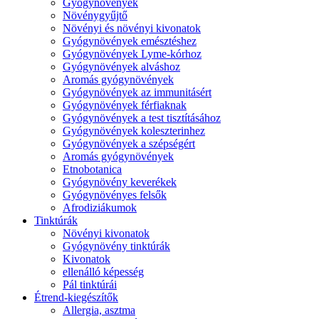
Gyógynövények
Növénygyűjtő
Növényi és növényi kivonatok
Gyógynövények emésztéshez
Gyógynövények Lyme-kórhoz
Gyógynövények alváshoz
Aromás gyógynövények
Gyógynövények az immunitásért
Gyógynövények férfiaknak
Gyógynövények a test tisztításához
Gyógynövények koleszterinhez
Gyógynövények a szépségért
Aromás gyógynövények
Etnobotanica
Gyógynövény keverékek
Gyógynövényes felsők
Afrodiziákumok
Tinktúrák
Növényi kivonatok
Gyógynövény tinktúrák
Kivonatok
ellenálló képesség
Pál tinktúrái
Étrend-kiegészítők
Allergia, asztma