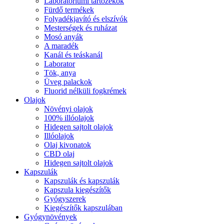
Laboratóriumi tartozékok
Fürdő termékek
Folyadékjavító és elszívók
Mesterségek és ruházat
Mosó anyák
A maradék
Kanál és teáskanál
Laborator
Tök, anya
Üveg palackok
Fluorid nélküli fogkrémek
Olajok
Növényi olajok
100% illóolajok
Hidegen sajtolt olajok
Illóolajok
Olaj kivonatok
CBD olaj
Hidegen sajtolt olajok
Kapszulák
Kapszulák és kapszulák
Kapszula kiegészítők
Gyógyszerek
Kiegészítők kapszulában
Gyógynövények