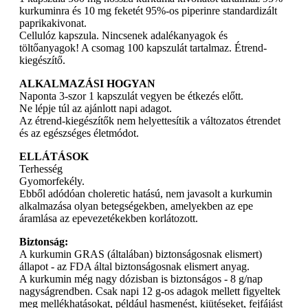
kurkuminra és 10 mg feketét 95%-os piperinre standardizált
paprikakivonat.
Cellulóz kapszula. Nincsenek adalékanyagok és
töltőanyagok! A csomag 100 kapszulát tartalmaz. Étrend-
kiegészítő.
ALKALMAZÁSI HOGYAN
Naponta 3-szor 1 kapszulát vegyen be étkezés előtt.
Ne lépje túl az ajánlott napi adagot.
Az étrend-kiegészítők nem helyettesítik a változatos étrendet
és az egészséges életmódot.
ELLÁTÁSOK
Terhesség
Gyomorfekély.
Ebből adódóan choleretic hatású, nem javasolt a kurkumin
alkalmazása olyan betegségekben, amelyekben az epe
áramlása az epevezetékekben korlátozott.
Biztonság:
A kurkumin GRAS (általában) biztonságosnak elismert)
állapot - az FDA által biztonságosnak elismert anyag.
A kurkumin még nagy dózisban is biztonságos - 8 g/nap
nagyságrendben. Csak napi 12 g-os adagok mellett figyeltek
meg mellékhatásokat, például hasmenést, kiütéseket, fejfájást