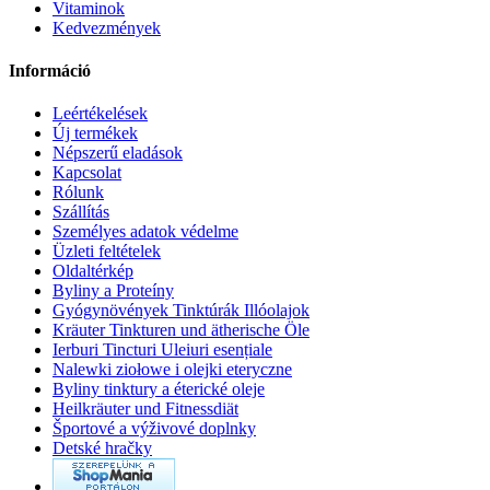
Vitaminok
Kedvezmények
Információ
Leértékelések
Új termékek
Népszerű eladások
Kapcsolat
Rólunk
Szállítás
Személyes adatok védelme
Üzleti feltételek
Oldaltérkép
Byliny a Proteíny
Gyógynövények Tinktúrák Illóolajok
Kräuter Tinkturen und ätherische Öle
Ierburi Tincturi Uleiuri esențiale
Nalewki ziołowe i olejki eteryczne
Byliny tinktury a éterické oleje
Heilkräuter und Fitnessdiät
Športové a výživové doplnky
Detské hračky