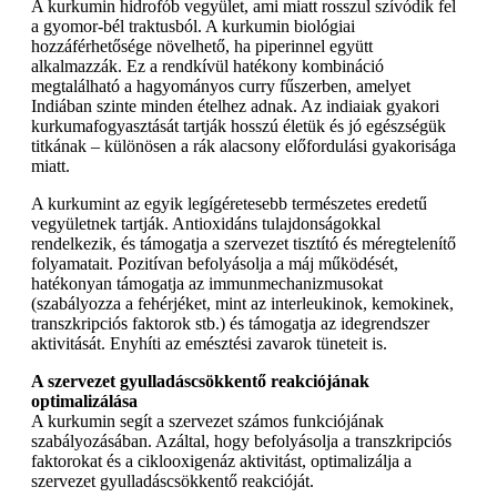
A kurkumin hidrofób vegyület, ami miatt rosszul szívódik fel
a gyomor-bél traktusból. A kurkumin biológiai
hozzáférhetősége növelhető, ha piperinnel együtt
alkalmazzák. Ez a rendkívül hatékony kombináció
megtalálható a hagyományos curry fűszerben, amelyet
Indiában szinte minden ételhez adnak. Az indiaiak gyakori
kurkumafogyasztását tartják hosszú életük és jó egészségük
titkának – különösen a rák alacsony előfordulási gyakorisága
miatt.
A kurkumint az egyik legígéretesebb természetes eredetű
vegyületnek tartják. Antioxidáns tulajdonságokkal
rendelkezik, és támogatja a szervezet tisztító és méregtelenítő
folyamatait. Pozitívan befolyásolja a máj működését,
hatékonyan támogatja az immunmechanizmusokat
(szabályozza a fehérjéket, mint az interleukinok, kemokinek,
transzkripciós faktorok stb.) és támogatja az idegrendszer
aktivitását. Enyhíti az emésztési zavarok tüneteit is.
A szervezet gyulladáscsökkentő reakciójának
optimalizálása
A kurkumin segít a szervezet számos funkciójának
szabályozásában. Azáltal, hogy befolyásolja a transzkripciós
faktorokat és a ciklooxigenáz aktivitást, optimalizálja a
szervezet gyulladáscsökkentő reakcióját.