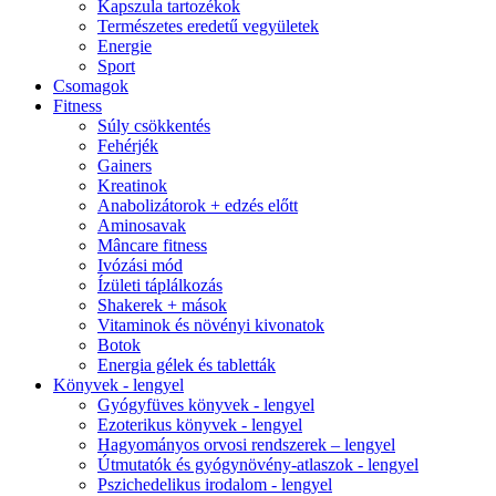
Kapszula tartozékok
Természetes eredetű vegyületek
Energie
Sport
Csomagok
Fitness
Súly csökkentés
Fehérjék
Gainers
Kreatinok
Anabolizátorok + edzés előtt
Aminosavak
Mâncare fitness
Ivózási mód
Ízületi táplálkozás
Shakerek + mások
Vitaminok és növényi kivonatok
Botok
Energia gélek és tabletták
Könyvek - lengyel
Gyógyfüves könyvek - lengyel
Ezoterikus könyvek - lengyel
Hagyományos orvosi rendszerek – lengyel
Útmutatók és gyógynövény-atlaszok - lengyel
Pszichedelikus irodalom - lengyel