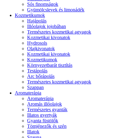
Sós finomságok
Gyümölcslevek és limonádék
Kozmetikumok
Hajápolás
Illóolajok jojobában
Természetes kozmetikai agyagok
Kozmetikai kivonatok
Hydrosols
Olajkivonatok
Kozmetikai kivonatok
Kozmetikumok
Környezetbarát tisztítás
Testápolás
Arc bőrápolás
Természetes kozmetikai agyagok
Szappan
Aromaterápia
Aromaterápia
Aromás illóolajok
Természetes gyanták
Illatos gyertyák
Gyanta füstölők
Tömjénezők és szén
Illatok
Szauna