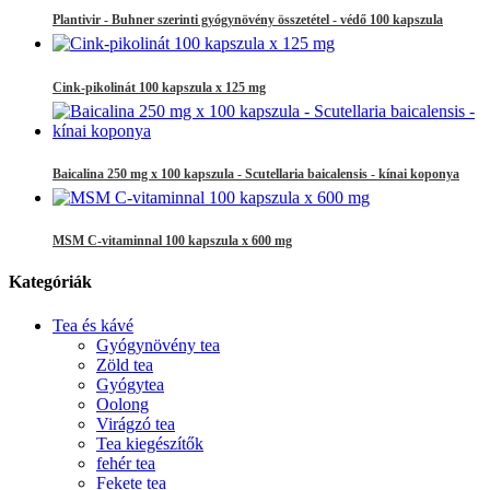
Plantivir - Buhner szerinti gyógynövény összetétel - védő 100 kapszula
Cink-pikolinát 100 kapszula x 125 mg
Baicalina 250 mg x 100 kapszula - Scutellaria baicalensis - kínai koponya
MSM C-vitaminnal 100 kapszula x 600 mg
Kategóriák
Tea és kávé
Gyógynövény tea
Zöld tea
Gyógytea
Oolong
Virágzó tea
Tea kiegészítők
fehér tea
Fekete tea