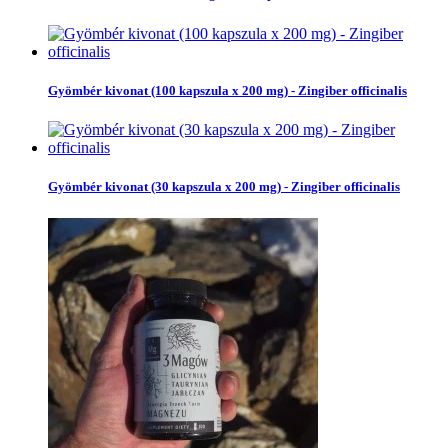
Gyömbér kivonat (100 kapszula x 200 mg) - Zingiber officinalis
Gyömbér kivonat (30 kapszula x 200 mg) - Zingiber officinalis