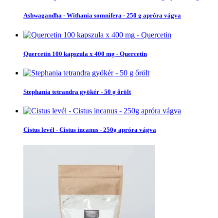
Ashwagandha - Withania somnifera - 250 g apróra vágva
Quercetin 100 kapszula x 400 mg - Quercetin
Stephania tetrandra gyökér - 50 g őrölt
Cistus levél - Cistus incanus - 250g apróra vágva