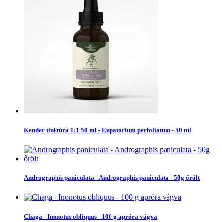
Kender tinktúra 1:1 50 ml - Eupatorium perfoliatum - 50 ml
Andrographis paniculata - Andrographis paniculata - 50g őrölt
Chaga - Inonotus obliquus - 100 g apróra vágva