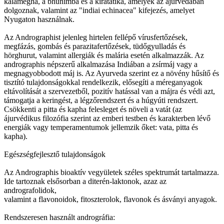
kalamegha, a bhunimba és a kiratatika, amelyek az ájurvédában
dolgoznak, valamint az "indiai echinacea" kifejezés, amelyet
Nyugaton használnak.
Az Andrographist jelenleg hirtelen fellépő vírusfertőzések,
megfázás, gombás és parazitafertőzések, tüdőgyulladás és
hörghurut, valamint allergiák és malária esetén alkalmazzák. Az
andrographis népszerű alkalmazása Indiában a zsírmáj vagy a
megnagyobbodott máj is. Az Ayurveda szerint ez a növény hűsítő és
tisztító tulajdonságokkal rendelkezik, elősegíti a méreganyagok
eltávolítását a szervezetből, pozitív hatással van a májra és védi azt,
támogatja a keringést, a légzőrendszert és a húgyúti rendszert.
Csökkenti a pitta és kapha felesleget és növeli a vatát (az
ájurvédikus filozófia szerint az emberi testben és karakterben lévő
energiák vagy temperamentumok jellemzik őket: vata, pitta és
kapha).
Egészségfejlesztő tulajdonságok
Az Andrographis bioaktív vegyületek széles spektrumát tartalmazza.
Ide tartoznak elsősorban a diterén-laktonok, azaz az
andrografolidok,
valamint a flavonoidok, fitoszterolok, flavonok és ásványi anyagok.
Rendszeresen használt andrográfia: