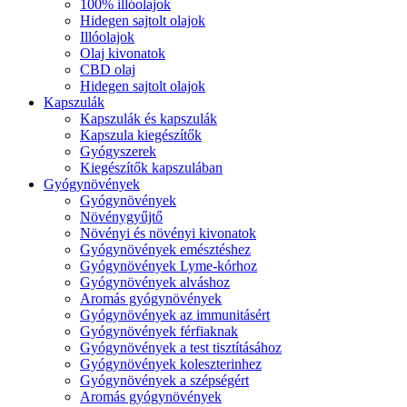
100% illóolajok
Hidegen sajtolt olajok
Illóolajok
Olaj kivonatok
CBD olaj
Hidegen sajtolt olajok
Kapszulák
Kapszulák és kapszulák
Kapszula kiegészítők
Gyógyszerek
Kiegészítők kapszulában
Gyógynövények
Gyógynövények
Növénygyűjtő
Növényi és növényi kivonatok
Gyógynövények emésztéshez
Gyógynövények Lyme-kórhoz
Gyógynövények alváshoz
Aromás gyógynövények
Gyógynövények az immunitásért
Gyógynövények férfiaknak
Gyógynövények a test tisztításához
Gyógynövények koleszterinhez
Gyógynövények a szépségért
Aromás gyógynövények