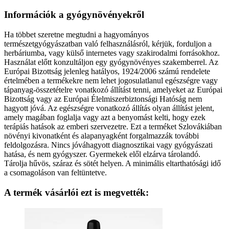
Információk a gyógynövényekről
Ha többet szeretne megtudni a hagyományos
természetgyógyászatban való felhasználásról, kérjük, forduljon a
herbáriumba, vagy külső internetes vagy szakirodalmi forrásokhoz.
Használat előtt konzultáljon egy gyógynövényes szakemberrel. Az
Európai Bizottság jelenleg hatályos, 1924/2006 számú rendelete
értelmében a termékekre nem lehet jogosulatlanul egészségre vagy
tápanyag-összetételre vonatkozó állítást tenni, amelyeket az Európai
Bizottság vagy az Európai Élelmiszerbiztonsági Hatóság nem
hagyott jóvá. Az egészségre vonatkozó állítás olyan állítást jelent,
amely magában foglalja vagy azt a benyomást kelti, hogy ezek
terápiás hatások az emberi szervezetre. Ezt a terméket Szlovákiában
növényi kivonatként és alapanyagként forgalmazzák további
feldolgozásra. Nincs jóváhagyott diagnosztikai vagy gyógyászati
hatása, és nem gyógyszer. Gyermekek elől elzárva tárolandó.
Tárolja hűvös, száraz és sötét helyen. A minimális eltarthatósági idő
a csomagoláson van feltüntetve.
A termék vásárlói ezt is megvették: