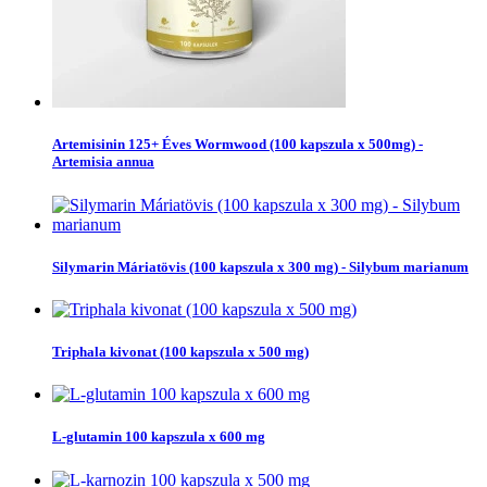
Artemisinin 125+ Éves Wormwood (100 kapszula x 500mg) -
Artemisia annua
Silymarin Máriatövis (100 kapszula x 300 mg) - Silybum marianum
Triphala kivonat (100 kapszula x 500 mg)
L-glutamin 100 kapszula x 600 mg