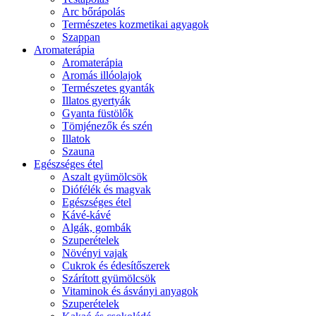
Arc bőrápolás
Természetes kozmetikai agyagok
Szappan
Aromaterápia
Aromaterápia
Aromás illóolajok
Természetes gyanták
Illatos gyertyák
Gyanta füstölők
Tömjénezők és szén
Illatok
Szauna
Egészséges étel
Aszalt gyümölcsök
Diófélék és magvak
Egészséges étel
Kávé-kávé
Algák, gombák
Szuperételek
Növényi vajak
Cukrok és édesítőszerek
Szárított gyümölcsök
Vitaminok és ásványi anyagok
Szuperételek