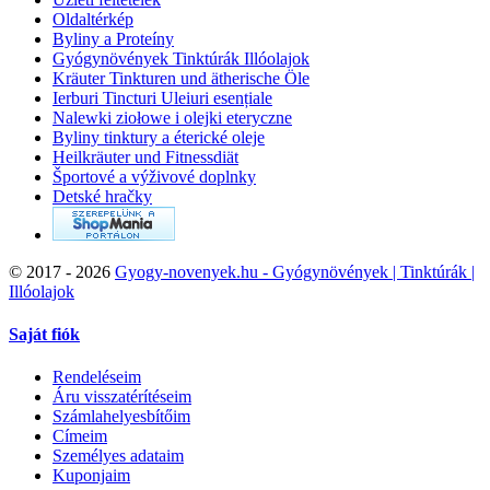
Oldaltérkép
Byliny a Proteíny
Gyógynövények Tinktúrák Illóolajok
Kräuter Tinkturen und ätherische Öle
Ierburi Tincturi Uleiuri esențiale
Nalewki ziołowe i olejki eteryczne
Byliny tinktury a éterické oleje
Heilkräuter und Fitnessdiät
Športové a výživové doplnky
Detské hračky
©
2017 - 2026
Gyogy-novenyek.hu - Gyógynövények | Tinktúrák |
Illóolajok
Saját fiók
Rendeléseim
Áru visszatérítéseim
Számlahelyesbítőim
Címeim
Személyes adataim
Kuponjaim