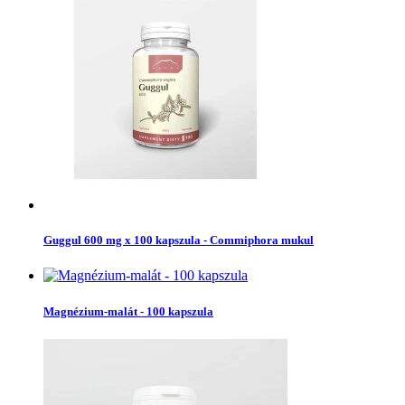
Guggul 600 mg x 100 kapszula - Commiphora mukul
Magnézium-malát - 100 kapszula