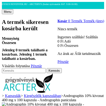
GYOGY-NOVENYEK.HU - ARCTERYX
(Irodai nyitvatartás H-P: 9:00-16:00)
Menu
A termék sikeresen
Kosár
0
Termék
Termék
(üres)
kosárba került
Nincs termék
Ingyenes szállítás!
Szállítás
Mennyiség
0 Ft‎
Adó
Összesen
0 Ft‎
Összesen
Jelenleg
0
termék található a
Az árak az Áfát tartalmazzák
kosárban.
Jelenleg 1 termék
található a kosárban.
Pénztár
Vásárlás folytatása
Pénztár
Keresés
>
Kapszulák
>
Kiegészítők kapszulában
>
Andrographis 10% kivonat
400 mg x 100 kapszula - Andrographis paniculata