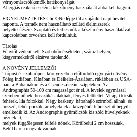
vérnyomáscsökkentők hatékonyságát.
Allergiás reakció esetén a készítmény használatát abba kell hagyni.
FIGYELMEZTETÉS< br />Ne lépje túl az ajánlott napi bevitelt
naponta. A termék nem használható szilárd élelmiszerek
helyettesítésére. Szoptató és terhes nők a készítmény használatával
kapcsolatban orvoshoz kell fordulniuk.
Tárolás
Fénytől védeni kell. Szobahőmérsékleten, száraz helyen,
kisgyermekektől elzárva tárolandó.
A NÖVÉNY JELLEMZŐI
Trópusi és szubtrópusi környezetben előforduló egynyári növény.
Főleg Indiában, Kínában és Délkelet-Ázsiában, ritkábban az USA-
ban, a Bahamákon és a Csendes-óceáni szigeteken. Az
Andrographis 50-100 cm magasságot ér el. A levelek egymással
szemben nőnek, hosszúkás alakúak, fényes felülettel. Virágai kicsik,
fehérek, lila foltokkal. Négy keskeny, hátrahajló szirmból állnak, és
hosszú, fehér porzók, amelyeknek a közepéből bíbor színű hegyük
emelkedik ki. Az Andrographis gyümölcsök kis zöld hüvelyeknek
néznek ki,
melyek függőlegesen felfelé nőnek. Körülbelül 2 cm hosszúak.
Belül barna magvak vannak.