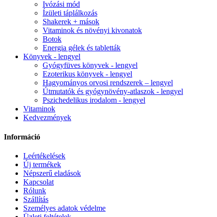
Ivózási mód
Ízületi táplálkozás
Shakerek + mások
Vitaminok és növényi kivonatok
Botok
Energia gélek és tabletták
Könyvek - lengyel
Gyógyfüves könyvek - lengyel
Ezoterikus könyvek - lengyel
Hagyományos orvosi rendszerek – lengyel
Útmutatók és gyógynövény-atlaszok - lengyel
Pszichedelikus irodalom - lengyel
Vitaminok
Kedvezmények
Információ
Leértékelések
Új termékek
Népszerű eladások
Kapcsolat
Rólunk
Szállítás
Személyes adatok védelme
Üzleti feltételek