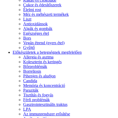
Kakaó és csokoládé
Cukor és édesítőszerek
Élelmi rost
Méz és méhészeti termékek
Liszt
Antioxidánsok
Algák és gombák
Egészséges étel
Bors
Vegán étrend (nyers étel)
Gyűjtő
Előkészületek a betegségnek megfelelően
Allergia és asztma
Koleszterin és keringés
Bőrproblémák
Borreliosis
Pihenjen és aludjon
Candida
Memória és koncentráció
Paraziták
Tisztítás és fogyás
Férfi problémák
Gasztrointesztinális traktus
LPA
Az immunrendszer erősítése