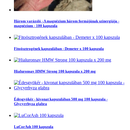
Három varázsló - A magnézium három formájának szinergiája -
magnézium - 100 kapszula
Fitoösztrogének kapszulában - Demeter x 100 kapszula
Hialuronsav HMW Strong 100 kapszula x 200 mg
Édesgyökér - kivonat kapszulában 500 mg 100 kapszula -
Glycyrrhyza glabra
LuCorAsh 100 kapszula