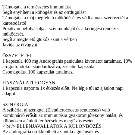
Támogatja a természetes immunitást
Segít enyhíteni a köhögést és az orrdugulást
Támogatja a máj megfelelő működését és védi annak szerkezetét a
károsodástól
Pozitívan befolyásolja a szív munkáját és a keringési rendszer
működését.
Segít a megfelelő glükóz szint a vérben
Javítja az étvágyat
ÖSSZETÉTEL
1 kapszula 400 mg Andrograhis paniculata kivonatot tartalmaz, 10%
arografolidokra standardizálva, zselatin kapszula.
Csomagolás. 100 kapszulát tartalmaz.
HASZNÁLATI HOGYAN
1 kapszula naponta 1x étkezés előtt. Ne lépje túl az ajánlott napi
adagot.
SZINERGIA
A szibériai ginzenggel (Eleutherococcus senticosus) való
kombináció erősíti az immunitásra gyakorolt jótékony hatást, és
különösen ajánlott fertőzések és megfázás esetén.
< br /> ELLENJAVALLATOK A KÜLÖNBÖZÉS
Az andrográfia csökkentheti az antikoagulánsok és