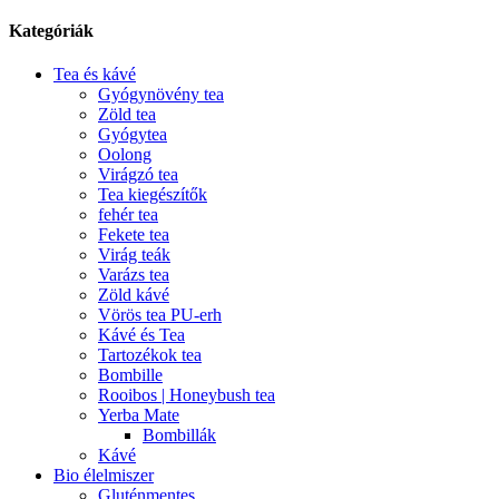
Kategóriák
Tea és kávé
Gyógynövény tea
Zöld tea
Gyógytea
Oolong
Virágzó tea
Tea kiegészítők
fehér tea
Fekete tea
Virág teák
Varázs tea
Zöld kávé
Vörös tea PU-erh
Kávé és Tea
Tartozékok tea
Bombille
Rooibos | Honeybush tea
Yerba Mate
Bombillák
Kávé
Bio élelmiszer
Gluténmentes