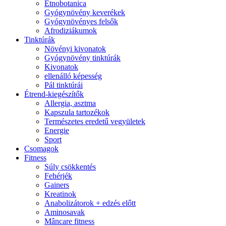
Etnobotanica
Gyógynövény keverékek
Gyógynövényes felsők
Afrodiziákumok
Tinktúrák
Növényi kivonatok
Gyógynövény tinktúrák
Kivonatok
ellenálló képesség
Pál tinktúrái
Étrend-kiegészítők
Allergia, asztma
Kapszula tartozékok
Természetes eredetű vegyületek
Energie
Sport
Csomagok
Fitness
Súly csökkentés
Fehérjék
Gainers
Kreatinok
Anabolizátorok + edzés előtt
Aminosavak
Mâncare fitness