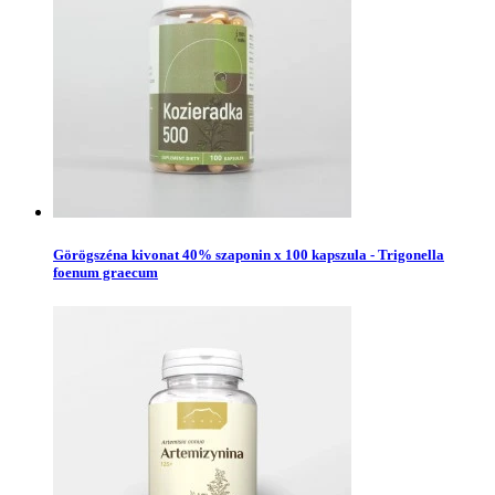
Görögszéna kivonat 40% szaponin x 100 kapszula - Trigonella
foenum graecum