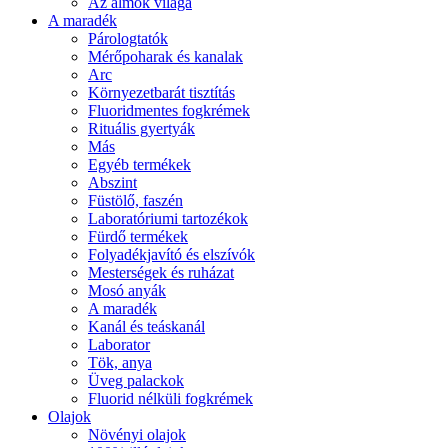
Az álmok világa
A maradék
Párologtatók
Mérőpoharak és kanalak
Arc
Környezetbarát tisztítás
Fluoridmentes fogkrémek
Rituális gyertyák
Más
Egyéb termékek
Abszint
Füstölő, faszén
Laboratóriumi tartozékok
Fürdő termékek
Folyadékjavító és elszívók
Mesterségek és ruházat
Mosó anyák
A maradék
Kanál és teáskanál
Laborator
Tök, anya
Üveg palackok
Fluorid nélküli fogkrémek
Olajok
Növényi olajok