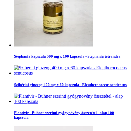
Stephania kapszula 500 mg x 100 kapszula - Stephania tetrandra
Szibériai ginzeng 400 mg x 60 kapszula - Eleutherococcus senticosus
Plantivir - Buhner szerinti gyógynövény összetétel - alap 100
kapszula