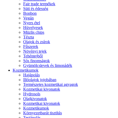
Fair trade termékek
Süti és édesség
Bonbon
Vegán
Nyers étel
Hüvelyesek
Müzlis chips
Tészta
Olajok és zsírok
Fűszerek
Növényi tejek
Tehéntejből
Sós finomságok
Gyümölcslevek és limonádék
Kozmetikumok
Hajápolás
Illóolajok jojobában
Természetes kozmetikai agyagok
Kozmetikai kivonatok
Hydrosols
Olajkivonatok
Kozmetikai kivonatok
Kozmetikumok
Környezetbarát tisztítás
Testápolás