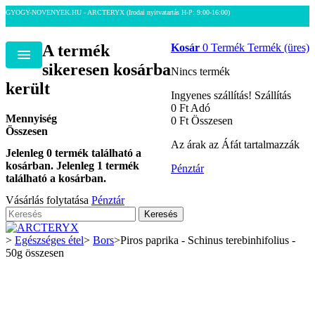
GYOGY-NOVENYEK.HU - ARCTERYX
(Irodai nyitvatartás H-P: 9:00-16:00)
A termék
Kosár
0
Termék
Termék
(üres)
Menu
sikeresen kosárba
Nincs termék
került
Ingyenes szállítás!
Szállítás
0 Ft‎
Adó
Mennyiség
0 Ft‎
Összesen
Összesen
Az árak az Áfát tartalmazzák
Jelenleg
0
termék található a
kosárban.
Jelenleg 1 termék
Pénztár
található a kosárban.
Vásárlás folytatása
Pénztár
Keresés
>
Egészséges étel
>
Bors
>
Piros paprika - Schinus terebinhifolius -
50g összesen