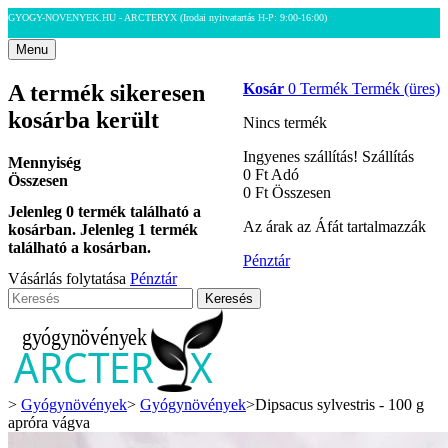
GYOGY-NOVENYEK.HU - ARCTERYX
(Irodai nyitvatartás H-P: 9:00-16:00)
Menu
A termék sikeresen
Kosár
0
Termék
Termék
(üres)
kosárba került
Nincs termék
Ingyenes szállítás!
Szállítás
Mennyiség
0 Ft‎
Adó
Összesen
0 Ft‎
Összesen
Jelenleg
0
termék található a
Az árak az Áfát tartalmazzák
kosárban.
Jelenleg 1 termék
található a kosárban.
Pénztár
Vásárlás folytatása
Pénztár
Keresés
>
Gyógynövények
>
Gyógynövények
>
Dipsacus sylvestris - 100 g
apróra vágva