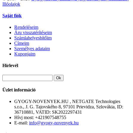
Illóolajok
Saját fiók
Rendeléseim
Áru visszatérítéseim
Számlahelyesbítőim
Címeim
Személyes adataim
Kuponjaim
Hírlevél
Ok
Üzlet információ
GYOGY-NOVENYEK.HU , NETGATE Technologies
s.r.o., J. G. Tajovského 8, 97101 Prievidza, Szlovákia, ID:
36710881, VATID: SK2022297431
Hívj most:
+421907548755
E-mail:
info@gyogy-novenyek.hu