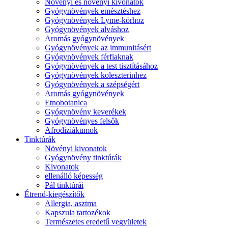
Növényi és növényi kivonatok
Gyógynövények emésztéshez
Gyógynövények Lyme-kórhoz
Gyógynövények alváshoz
Aromás gyógynövények
Gyógynövények az immunitásért
Gyógynövények férfiaknak
Gyógynövények a test tisztításához
Gyógynövények koleszterinhez
Gyógynövények a szépségért
Aromás gyógynövények
Etnobotanica
Gyógynövény keverékek
Gyógynövényes felsők
Afrodiziákumok
Tinktúrák
Növényi kivonatok
Gyógynövény tinktúrák
Kivonatok
ellenálló képesség
Pál tinktúrái
Étrend-kiegészítők
Allergia, asztma
Kapszula tartozékok
Természetes eredetű vegyületek