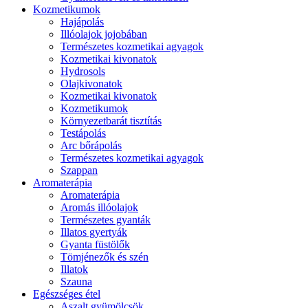
Kozmetikumok
Hajápolás
Illóolajok jojobában
Természetes kozmetikai agyagok
Kozmetikai kivonatok
Hydrosols
Olajkivonatok
Kozmetikai kivonatok
Kozmetikumok
Környezetbarát tisztítás
Testápolás
Arc bőrápolás
Természetes kozmetikai agyagok
Szappan
Aromaterápia
Aromaterápia
Aromás illóolajok
Természetes gyanták
Illatos gyertyák
Gyanta füstölők
Tömjénezők és szén
Illatok
Szauna
Egészséges étel
Aszalt gyümölcsök