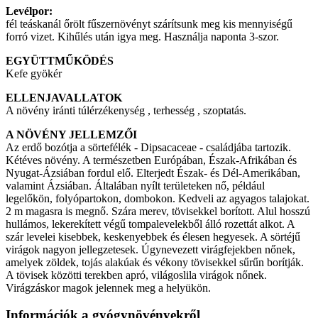
Levélpor:
fél teáskanál őrölt fűszernövényt szárítsunk meg kis mennyiségű
forró vizet. Kihűlés után igya meg. Használja naponta 3-szor.
EGYÜTTMŰKÖDÉS
Kefe gyökér
ELLENJAVALLATOK
A növény iránti túlérzékenység , terhesség , szoptatás.
A NÖVÉNY JELLEMZŐI
Az erdő bozótja a sörtefélék - Dipsacaceae - családjába tartozik.
Kétéves növény. A természetben Európában, Észak-Afrikában és
Nyugat-Ázsiában fordul elő. Elterjedt Észak- és Dél-Amerikában,
valamint Ázsiában. Általában nyílt területeken nő, például
legelőkön, folyópartokon, dombokon. Kedveli az agyagos talajokat.
2 m magasra is megnő. Szára merev, tövisekkel borított. Alul hosszú
hullámos, lekerekített végű tompalevelekből álló rozettát alkot. A
szár levelei kisebbek, keskenyebbek és élesen hegyesek. A sörtéjű
virágok nagyon jellegzetesek. Úgynevezett virágfejekben nőnek,
amelyek zöldek, tojás alakúak és vékony tövisekkel sűrűn borítják.
A tövisek közötti terekben apró, világoslila virágok nőnek.
Virágzáskor magok jelennek meg a helyükön.
Információk a gyógynövényekről