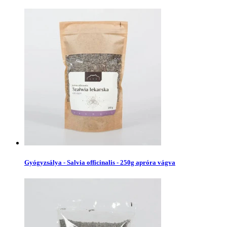
Gyógyzsálya - Salvia officinalis - 250g apróra vágva