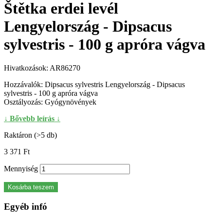
Štětka erdei levél
Lengyelország - Dipsacus
sylvestris - 100 g apróra vágva
Hivatkozások:
AR86270
Hozzávalók: Dipsacus sylvestris Lengyelország - Dipsacus
sylvestris - 100 g apróra vágva
Osztályozás: Gyógynövények
↓ Bővebb leírás ↓
Raktáron (>5 db)
3 371 Ft‎
Mennyiség
Kosárba teszem
Egyéb infó