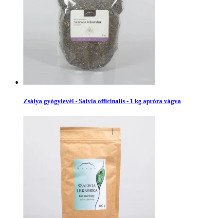
Zsálya gyógylevél - Salvia officinalis - 1 kg apróra vágva