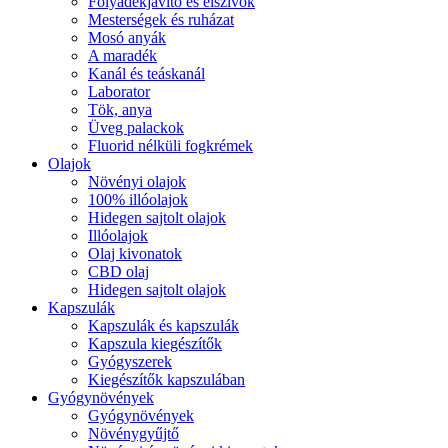
Folyadékjavító és elszívók
Mesterségek és ruházat
Mosó anyák
A maradék
Kanál és teáskanál
Laborator
Tök, anya
Üveg palackok
Fluorid nélküli fogkrémek
Olajok
Növényi olajok
100% illóolajok
Hidegen sajtolt olajok
Illóolajok
Olaj kivonatok
CBD olaj
Hidegen sajtolt olajok
Kapszulák
Kapszulák és kapszulák
Kapszula kiegészítők
Gyógyszerek
Kiegészítők kapszulában
Gyógynövények
Gyógynövények
Növénygyűjtő