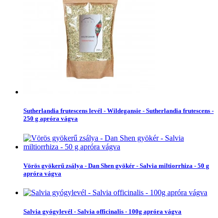
Sutherlandia frutescens levél - Wildegansie - Sutherlandia frutescens -
250 g apróra vágva
Vörös gyökerű zsálya - Dan Shen gyökér - Salvia miltiorrhiza - 50 g
apróra vágva
Salvia gyógylevél - Salvia officinalis - 100g apróra vágva