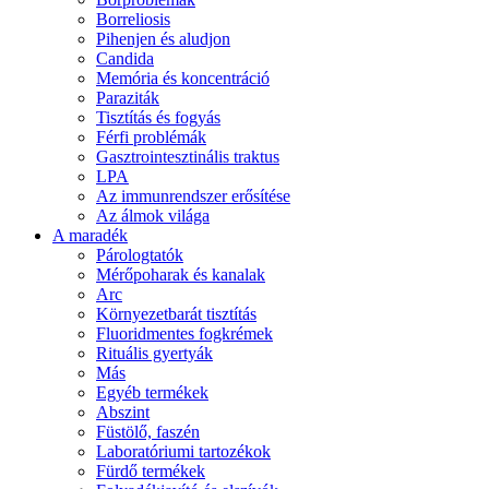
Borreliosis
Pihenjen és aludjon
Candida
Memória és koncentráció
Paraziták
Tisztítás és fogyás
Férfi problémák
Gasztrointesztinális traktus
LPA
Az immunrendszer erősítése
Az álmok világa
A maradék
Párologtatók
Mérőpoharak és kanalak
Arc
Környezetbarát tisztítás
Fluoridmentes fogkrémek
Rituális gyertyák
Más
Egyéb termékek
Abszint
Füstölő, faszén
Laboratóriumi tartozékok
Fürdő termékek