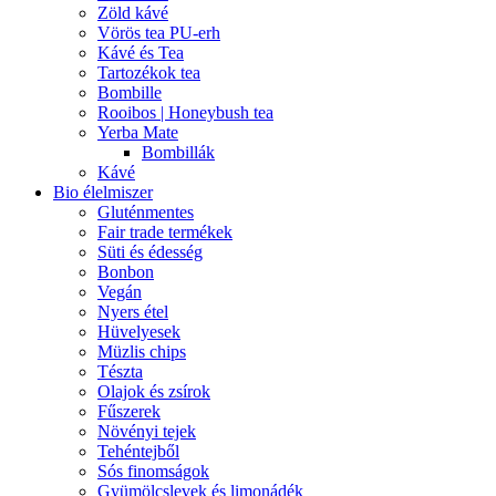
Zöld kávé
Vörös tea PU-erh
Kávé és Tea
Tartozékok tea
Bombille
Rooibos | Honeybush tea
Yerba Mate
Bombillák
Kávé
Bio élelmiszer
Gluténmentes
Fair trade termékek
Süti és édesség
Bonbon
Vegán
Nyers étel
Hüvelyesek
Müzlis chips
Tészta
Olajok és zsírok
Fűszerek
Növényi tejek
Tehéntejből
Sós finomságok
Gyümölcslevek és limonádék