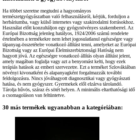
Ha többet szeretne megtudni a hagyományos
természetgyógyászatban való felhasználásról, kérjük, forduljon a
herbáriumba, vagy külső internetes vagy szakirodalmi forrásokhoz.
Használat előtt konzultáljon egy gyógynövényes szakemberrel. Az
Európai Bizottság jelenleg hatályos, 1924/2006 számú rendelete
értelmében a termékekre nem lehet jogosulatlanul egészségre vagy
tápanyag-összetételre vonatkozó állítást tenni, amelyeket az Európai
Bizottság vagy az Európai Élelmiszerbiztonsági Hatóság nem
hagyott jóvá. Az egészségre vonatkozó állítás olyan állítást jelent,
amely magában foglalja vagy azt a benyomást kelti, hogy ezek
terápiás hatások az emberi szervezetre. Ezt a terméket Szlovákiában
növényi kivonatként és alapanyagként forgalmazzák további
feldolgozásra. Nincs jóváhagyott diagnosztikai vagy gyógyászati
hatása, és nem gyógyszer. Gyermekek elől elzárva tárolandó.
Tárolja hűvös, száraz és sötét helyen. A minimális eltarthatósági idő
a csomagoláson van feltüntetve.
30 más termékek ugyanabban a kategóriában: