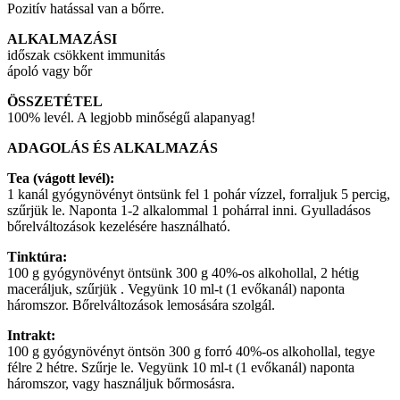
Pozitív hatással van a bőrre.
ALKALMAZÁSI
időszak csökkent immunitás
ápoló vagy bőr
ÖSSZETÉTEL
100% levél. A legjobb minőségű alapanyag!
ADAGOLÁS ÉS ALKALMAZÁS
Tea (vágott levél):
1 kanál gyógynövényt öntsünk fel 1 pohár vízzel, forraljuk 5 percig,
szűrjük le. Naponta 1-2 alkalommal 1 pohárral inni. Gyulladásos
bőrelváltozások kezelésére használható.
Tinktúra:
100 g gyógynövényt öntsünk 300 g 40%-os alkohollal, 2 hétig
maceráljuk, szűrjük . Vegyünk 10 ml-t (1 evőkanál) naponta
háromszor. Bőrelváltozások lemosására szolgál.
Intrakt:
100 g gyógynövényt öntsön 300 g forró 40%-os alkohollal, tegye
félre 2 hétre. Szűrje le. Vegyünk 10 ml-t (1 evőkanál) naponta
háromszor, vagy használjuk bőrmosásra.