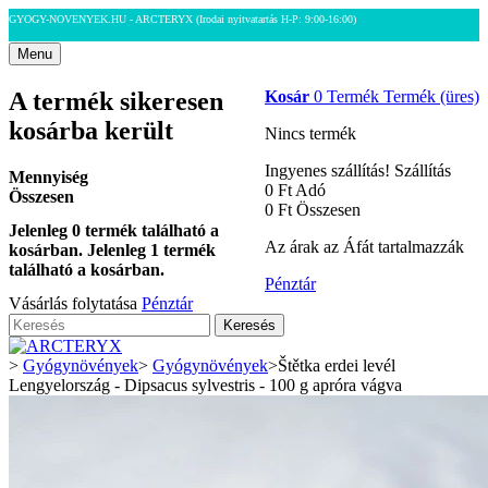
GYOGY-NOVENYEK.HU - ARCTERYX
(Irodai nyitvatartás H-P: 9:00-16:00)
Menu
A termék sikeresen
Kosár
0
Termék
Termék
(üres)
kosárba került
Nincs termék
Ingyenes szállítás!
Szállítás
Mennyiség
0 Ft‎
Adó
Összesen
0 Ft‎
Összesen
Jelenleg
0
termék található a
Az árak az Áfát tartalmazzák
kosárban.
Jelenleg 1 termék
található a kosárban.
Pénztár
Vásárlás folytatása
Pénztár
Keresés
>
Gyógynövények
>
Gyógynövények
>
Štětka erdei levél
Lengyelország - Dipsacus sylvestris - 100 g apróra vágva