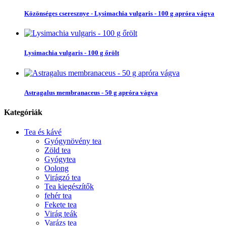
Közönséges cseresznye - Lysimachia vulgaris - 100 g apróra vágva
Lysimachia vulgaris - 100 g őrölt
Astragalus membranaceus - 50 g apróra vágva
Kategóriák
Tea és kávé
Gyógynövény tea
Zöld tea
Gyógytea
Oolong
Virágzó tea
Tea kiegészítők
fehér tea
Fekete tea
Virág teák
Varázs tea