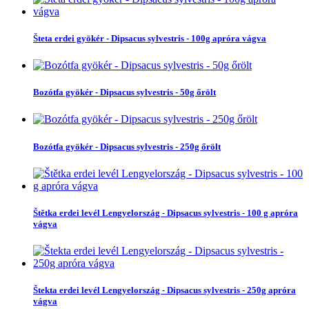
Šteta erdei gyökér - Dipsacus sylvestris - 100g apróra vágva
Bozótfa gyökér - Dipsacus sylvestris - 50g őrölt
Bozótfa gyökér - Dipsacus sylvestris - 250g őrölt
Štětka erdei levél Lengyelország - Dipsacus sylvestris - 100 g apróra
vágva
Štekta erdei levél Lengyelország - Dipsacus sylvestris - 250g apróra
vágva