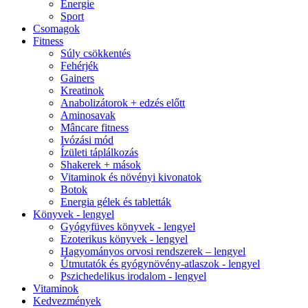
Energie
Sport
Csomagok
Fitness
Súly csökkentés
Fehérjék
Gainers
Kreatinok
Anabolizátorok + edzés előtt
Aminosavak
Mâncare fitness
Ivózási mód
Ízületi táplálkozás
Shakerek + mások
Vitaminok és növényi kivonatok
Botok
Energia gélek és tabletták
Könyvek - lengyel
Gyógyfüves könyvek - lengyel
Ezoterikus könyvek - lengyel
Hagyományos orvosi rendszerek – lengyel
Útmutatók és gyógynövény-atlaszok - lengyel
Pszichedelikus irodalom - lengyel
Vitaminok
Kedvezmények