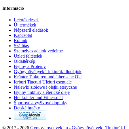
Információ
Leértékelések
Új termékek
Népszerű eladások
Kapcsolat
Rólunk
Szállítás
Személyes adatok védelme
Üzleti feltételek
Oldaltérkép
Byliny a Proteíny
Gyógynövények Tinktúrák Illóolajok
Kräuter Tinkturen und ätherische Öle
Ierburi Tincturi Uleiuri esențiale
Nalewki ziołowe i olejki eteryczne
Byliny tinktury a éterické oleje
Heilkräuter und Fitnessdiät
Športové a výživové doplnky
Detské hračky
©
2017 - 2026
Gyogy-novenyek.hu - Gyógynövények | Tinktúrák |