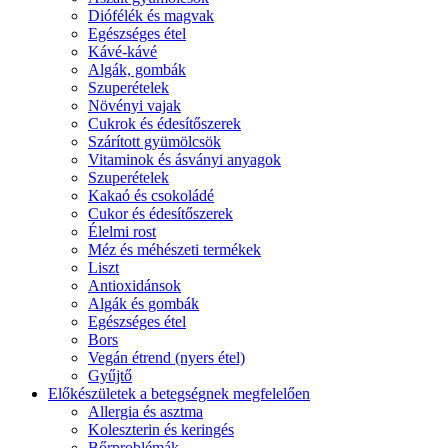
Diófélék és magvak
Egészséges étel
Kávé-kávé
Algák, gombák
Szuperételek
Növényi vajak
Cukrok és édesítőszerek
Szárított gyümölcsök
Vitaminok és ásványi anyagok
Szuperételek
Kakaó és csokoládé
Cukor és édesítőszerek
Élelmi rost
Méz és méhészeti termékek
Liszt
Antioxidánsok
Algák és gombák
Egészséges étel
Bors
Vegán étrend (nyers étel)
Gyűjtő
Előkészületek a betegségnek megfelelően
Allergia és asztma
Koleszterin és keringés
Bőrproblémák