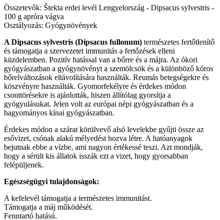
Összetevők: Štekta erdei levél Lengyelország - Dipsacus sylvestris -
100 g apróra vágva
Osztályozás: Gyógynövények
A Dipsacus sylvestris (Dipsacus fullonum)
természetes fertőtlenítő
és támogatja a szervezetet immunitás a fertőzések elleni
küzdelemben. Pozitív hatással van a bőrre és a májra. Az ókori
gyógyászatban a gyógynövényt a szemölcsök és a különböző kóros
bőrelváltozások eltávolítására használták. Reumás betegségekre és
köszvényre használták. Gyomorfekélyre és érdekes módon
csonttörésekre is ajánlották, hiszen állítólag gyorsítja a
gyógyulásukat. Jelen volt az európai népi gyógyászatban és a
hagyományos kínai gyógyászatban.
Érdekes módon a szárat körülvevő alsó levelekbe gyűjti össze az
esővizet, csónak alakú mélyedést hozva létre. A hatóanyagok
bejutnak ebbe a vízbe, ami nagyon értékessé teszi. Azt mondják,
hogy a sérült kis állatok isszák ezt a vizet, hogy gyorsabban
felépüljenek.
Egészségügyi tulajdonságok:
A kefelevél támogatja a természetes immunitást.
Támogatja a máj működését.
Fenntartó hatású.