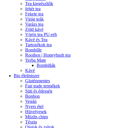
Tea kiegészítők
fehér tea
Fekete tea
Virág teák
Varázs tea
Zöld kávé
Vörös tea PU-erh
Kávé és Tea
Tartozékok tea
Bombille
Rooibos | Honeybush tea
Yerba Mate
Bombillák
Kávé
Bio élelmiszer
Gluténmentes
Fair trade termékek
Süti és édesség
Bonbon
Vegán
Nyers étel
Hüvelyesek
Müzlis chips
Tészta
Olajok és zsírok