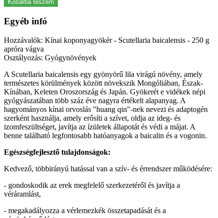
Kosárba teszem
Egyéb infó
Hozzávalók: Kínai koponyagyökér - Scutellaria baicalensis - 250 g
apróra vágva
Osztályozás: Gyógynövények
A Scutellaria baicalensis egy gyönyörű lila virágú növény, amely
természetes körülmények között növekszik Mongóliában, Észak-
Kínában, Keleten Oroszország és Japán.
Gyökerét e vidékek népi
gyógyászatában több száz éve nagyra értékelt alapanyag. A
hagyományos kínai orvoslás "huang qin"-nek nevezi és
adaptogén
szerként használja, amely erősíti a szívet, oldja az ideg- és
izomfeszültséget, javítja az ízületek állapotát és védi a májat.
A
benne található legfontosabb hatóanyagok a baicalin és a vogonin.
Egészségfejlesztő tulajdonságok:
Kedvező, többirányú hatással van a szív- és érrendszer működésére:
- gondoskodik az erek megfelelő szerkezetéről és javítja a
véráramlást,
- megakadályozza a vérlemezkék összetapadását és a