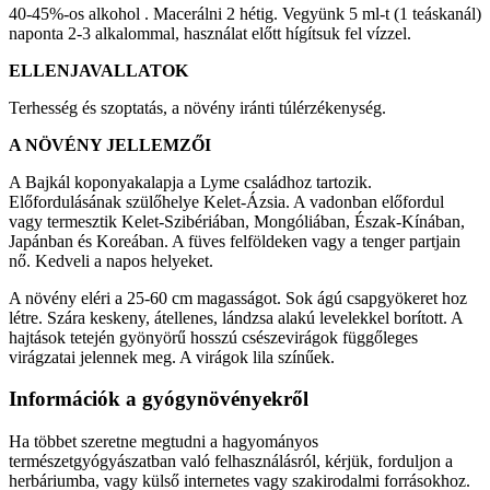
40-45%-os alkohol . Macerálni 2 hétig. Vegyünk 5 ml-t (1 teáskanál)
naponta 2-3 alkalommal, használat előtt hígítsuk fel vízzel.
ELLENJAVALLATOK
Terhesség és szoptatás, a növény iránti túlérzékenység.
A NÖVÉNY JELLEMZŐI
A Bajkál koponyakalapja a Lyme családhoz tartozik.
Előfordulásának szülőhelye Kelet-Ázsia. A vadonban előfordul
vagy termesztik Kelet-Szibériában, Mongóliában, Észak-Kínában,
Japánban és Koreában. A füves felföldeken vagy a tenger partjain
nő. Kedveli a napos helyeket.
A növény eléri a 25-60 cm magasságot. Sok ágú csapgyökeret hoz
létre. Szára keskeny, átellenes, lándzsa alakú levelekkel borított. A
hajtások tetején gyönyörű hosszú csészevirágok függőleges
virágzatai jelennek meg. A virágok lila színűek.
Információk a gyógynövényekről
Ha többet szeretne megtudni a hagyományos
természetgyógyászatban való felhasználásról, kérjük, forduljon a
herbáriumba, vagy külső internetes vagy szakirodalmi forrásokhoz.