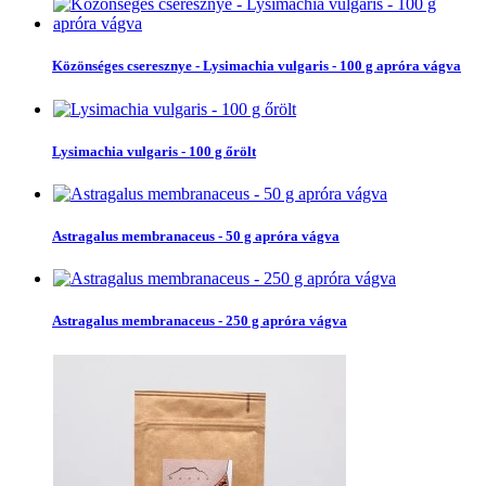
Közönséges cseresznye - Lysimachia vulgaris - 100 g apróra vágva
Lysimachia vulgaris - 100 g őrölt
Astragalus membranaceus - 50 g apróra vágva
Astragalus membranaceus - 250 g apróra vágva