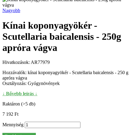
Nagyobb
Kínai koponyagyökér -
Scutellaria baicalensis - 250g
apróra vágva
Hivatkozások:
AR77979
Hozzávalók: kínai koponyagyökér - Scutellaria baicalensis - 250 g
apróra vágva
Osztályozás: Gyógynövények
↓ Bővebb leírás ↓
Raktáron (>5 db)
7 192 Ft‎
Mennyiség