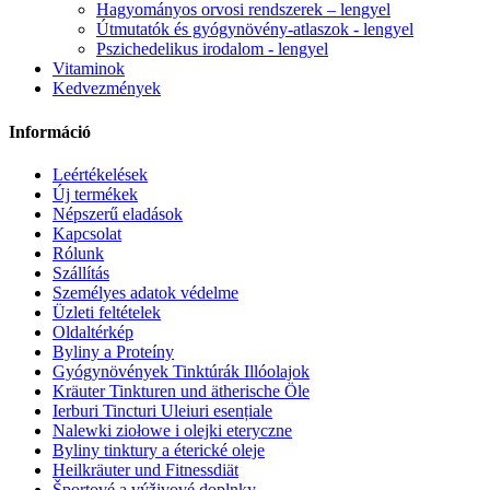
Hagyományos orvosi rendszerek – lengyel
Útmutatók és gyógynövény-atlaszok - lengyel
Pszichedelikus irodalom - lengyel
Vitaminok
Kedvezmények
Információ
Leértékelések
Új termékek
Népszerű eladások
Kapcsolat
Rólunk
Szállítás
Személyes adatok védelme
Üzleti feltételek
Oldaltérkép
Byliny a Proteíny
Gyógynövények Tinktúrák Illóolajok
Kräuter Tinkturen und ätherische Öle
Ierburi Tincturi Uleiuri esențiale
Nalewki ziołowe i olejki eteryczne
Byliny tinktury a éterické oleje
Heilkräuter und Fitnessdiät
Športové a výživové doplnky