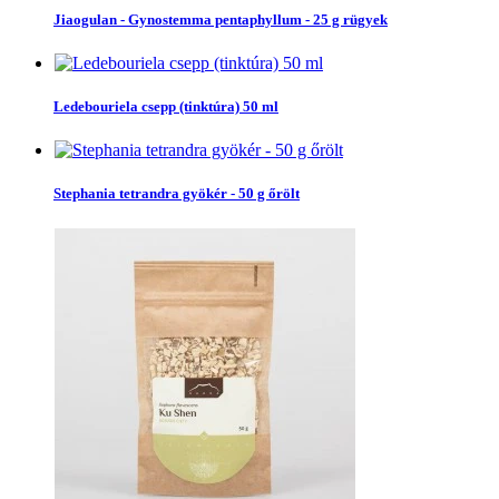
Jiaogulan - Gynostemma pentaphyllum - 25 g rügyek
Ledebouriela csepp (tinktúra) 50 ml
Stephania tetrandra gyökér - 50 g őrölt