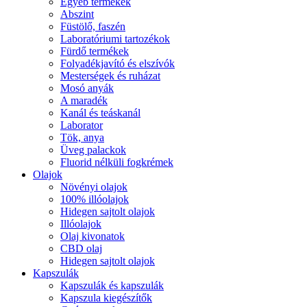
Egyéb termékek
Abszint
Füstölő, faszén
Laboratóriumi tartozékok
Fürdő termékek
Folyadékjavító és elszívók
Mesterségek és ruházat
Mosó anyák
A maradék
Kanál és teáskanál
Laborator
Tök, anya
Üveg palackok
Fluorid nélküli fogkrémek
Olajok
Növényi olajok
100% illóolajok
Hidegen sajtolt olajok
Illóolajok
Olaj kivonatok
CBD olaj
Hidegen sajtolt olajok
Kapszulák
Kapszulák és kapszulák
Kapszula kiegészítők