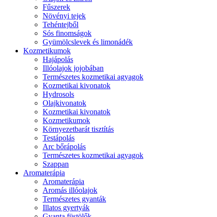
Fűszerek
Növényi tejek
Tehéntejből
Sós finomságok
Gyümölcslevek és limonádék
Kozmetikumok
Hajápolás
Illóolajok jojobában
Természetes kozmetikai agyagok
Kozmetikai kivonatok
Hydrosols
Olajkivonatok
Kozmetikai kivonatok
Kozmetikumok
Környezetbarát tisztítás
Testápolás
Arc bőrápolás
Természetes kozmetikai agyagok
Szappan
Aromaterápia
Aromaterápia
Aromás illóolajok
Természetes gyanták
Illatos gyertyák
Gyanta füstölők