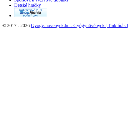
Detské hračky
©
2017 - 2026
Gyogy-novenyek.hu - Gyógynövények | Tinktúrák |
Illóolajok
Saját fiók
Rendeléseim
Áru visszatérítéseim
Számlahelyesbítőim
Címeim
Személyes adataim
Kuponjaim
Hírlevél
Ok
Üzlet információ
GYOGY-NOVENYEK.HU , NETGATE Technologies