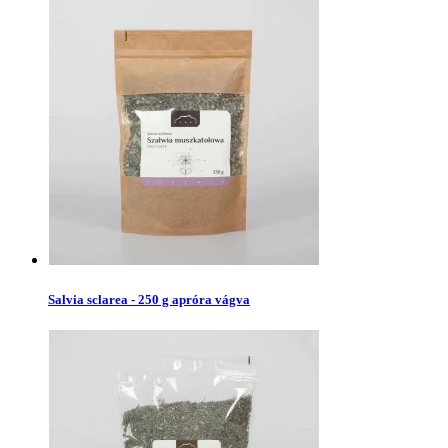
Salvia sclarea - 250 g apróra vágva