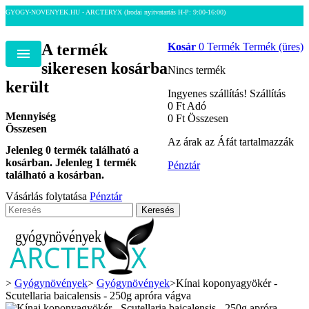
GYOGY-NOVENYEK.HU - ARCTERYX
(Irodai nyitvatartás H-P: 9:00-16:00)
A termék
Kosár
0
Termék
Termék
(üres)
Menu
sikeresen kosárba
Nincs termék
került
Ingyenes szállítás!
Szállítás
0 Ft‎
Adó
Mennyiség
0 Ft‎
Összesen
Összesen
Az árak az Áfát tartalmazzák
Jelenleg
0
termék található a
kosárban.
Jelenleg 1 termék
Pénztár
található a kosárban.
Vásárlás folytatása
Pénztár
Keresés
>
Gyógynövények
>
Gyógynövények
>
Kínai koponyagyökér -
Scutellaria baicalensis - 250g apróra vágva