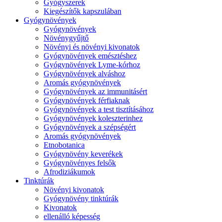
Gyógyszerek
Kiegészítők kapszulában
Gyógynövények
Gyógynövények
Növénygyűjtő
Növényi és növényi kivonatok
Gyógynövények emésztéshez
Gyógynövények Lyme-kórhoz
Gyógynövények alváshoz
Aromás gyógynövények
Gyógynövények az immunitásért
Gyógynövények férfiaknak
Gyógynövények a test tisztításához
Gyógynövények koleszterinhez
Gyógynövények a szépségért
Aromás gyógynövények
Etnobotanica
Gyógynövény keverékek
Gyógynövényes felsők
Afrodiziákumok
Tinktúrák
Növényi kivonatok
Gyógynövény tinktúrák
Kivonatok
ellenálló képesség