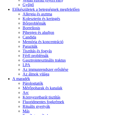
Vegán étrend (nyers étel)
Gyűjtő
Előkészületek a betegségnek megfelelően
Allergia és asztma
Koleszterin és keringés
Bőrproblémák
Borreliosis
Pihenjen és aludjon
Candida
Memória és koncentráció
Paraziták
Tisztítás és fogyás
Férfi problémák
Gasztrointesztinális traktus
LPA
Az immunrendszer erősítése
Az álmok világa
A maradék
Párologtatók
Mérőpoharak és kanalak
Arc
Környezetbarát tisztítás
Fluoridmentes fogkrémek
Rituális gyertyák
Más