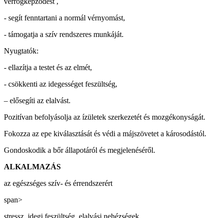
vérrögképződést ,
- segít fenntartani a normál vérnyomást,
- támogatja a szív rendszeres munkáját.
Nyugtatók:
- ellazítja a testet és az elmét,
- csökkenti az idegességet feszültség,
– elősegíti az elalvást.
Pozitívan befolyásolja az ízületek szerkezetét és mozgékonyságát.
Fokozza az epe kiválasztását és védi a májszövetet a károsodástól.
Gondoskodik a bőr állapotáról és megjelenéséről.
ALKALMAZÁS
az egészséges szív- és érrendszerért
span>
stressz, idegi feszültség, elalvási nehézségek