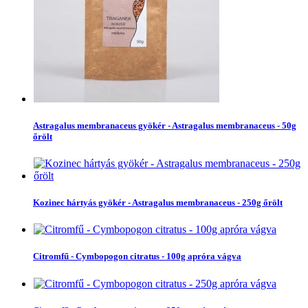
Astragalus membranaceus gyökér - Astragalus membranaceus - 50g
őrölt
Kozinec hártyás gyökér - Astragalus membranaceus - 250g őrölt
Citromfű - Cymbopogon citratus - 100g apróra vágva