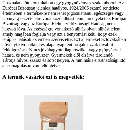
Használat előtt konzultáljon egy gyógynövényes szakemberrel. Az
Európai Bizottság jelenleg hatályos, 1924/2006 számú rendelete
értelmében a termékekre nem lehet jogosulatlanul egészségre vagy
tápanyag-összetételre vonatkozó állítást tenni, amelyeket az Európai
Bizottság vagy az Európai Élelmiszerbiztonsági Hatóság nem
hagyott jóvá. Az egészségre vonatkozó állítás olyan állítást jelent,
amely magában foglalja vagy azt a benyomást kelti, hogy ezek
terápiás hatások az emberi szervezetre. Ezt a terméket Szlovákiában
növényi kivonatként és alapanyagként forgalmazzák további
feldolgozásra. Nincs jóváhagyott diagnosztikai vagy gyógyászati
hatása, és nem gyógyszer. Gyermekek elől elzárva tárolandó.
Tárolja hűvös, száraz és sötét helyen. A minimális eltarthatósági idő
a csomagoláson van feltüntetve.
A termék vásárlói ezt is megvették: