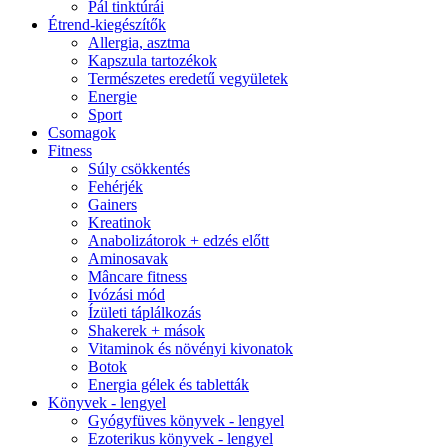
Pál tinktúrái
Étrend-kiegészítők
Allergia, asztma
Kapszula tartozékok
Természetes eredetű vegyületek
Energie
Sport
Csomagok
Fitness
Súly csökkentés
Fehérjék
Gainers
Kreatinok
Anabolizátorok + edzés előtt
Aminosavak
Mâncare fitness
Ivózási mód
Ízületi táplálkozás
Shakerek + mások
Vitaminok és növényi kivonatok
Botok
Energia gélek és tabletták
Könyvek - lengyel
Gyógyfüves könyvek - lengyel
Ezoterikus könyvek - lengyel