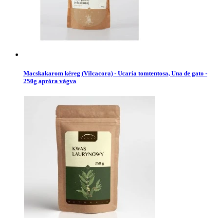
Macskakarom kéreg (Vilcacora) - Ucaria tomtentosa, Una de gato -
250g apróra vágva