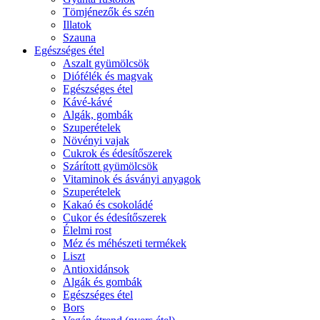
Tömjénezők és szén
Illatok
Szauna
Egészséges étel
Aszalt gyümölcsök
Diófélék és magvak
Egészséges étel
Kávé-kávé
Algák, gombák
Szuperételek
Növényi vajak
Cukrok és édesítőszerek
Szárított gyümölcsök
Vitaminok és ásványi anyagok
Szuperételek
Kakaó és csokoládé
Cukor és édesítőszerek
Élelmi rost
Méz és méhészeti termékek
Liszt
Antioxidánsok
Algák és gombák
Egészséges étel
Bors