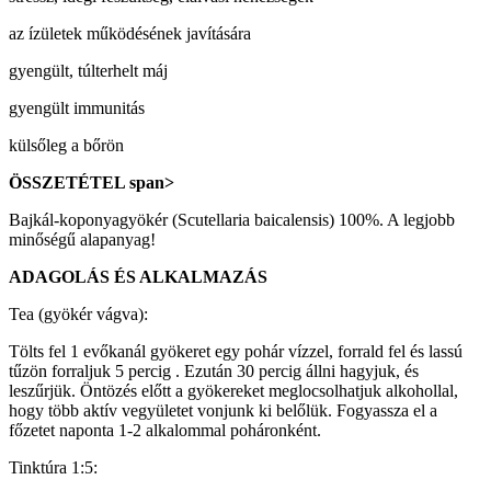
az ízületek működésének javítására
gyengült, túlterhelt máj
gyengült immunitás
külsőleg a bőrön
ÖSSZETÉTEL
span>
Bajkál-koponyagyökér
(Scutellaria baicalensis) 100%. A legjobb
minőségű alapanyag!
ADAGOLÁS ÉS ALKALMAZÁS
Tea
(gyökér vágva):
Tölts fel 1 evőkanál gyökeret egy pohár vízzel, forrald fel és lassú
tűzön forraljuk 5 percig . Ezután 30 percig állni hagyjuk, és
leszűrjük. Öntözés előtt a gyökereket meglocsolhatjuk alkohollal,
hogy több aktív vegyületet vonjunk ki belőlük. Fogyassza el a
főzetet naponta 1-2 alkalommal poháronként.
Tinktúra 1:5: