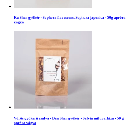
Ku Shen gyökér - Sophora flavescens, Sophora japonica - 50g apróra
vágva
Vörös gyökerű zsálya - Dan Shen gyökér - Salvia miltiorrhiza - 50 g
apróra vágva