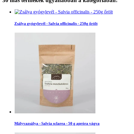
30 más termékek ugyanabban a kategóriában:
Zsálya gyógylevél - Salvia officinalis - 250g őrölt
Mályvazsálya - Salvia sclarea - 50 g apróra vágva