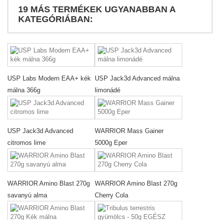
19 MÁS TERMÉKEK UGYANABBAN A
KATEGÓRIÁBAN:
USP Labs Modern EAA+ kék
USP Jack3d Advanced málna
málna 366g
limonádé
USP Jack3d Advanced
WARRIOR Mass Gainer
citromos lime
5000g Eper
WARRIOR Amino Blast 270g
WARRIOR Amino Blast 270g
savanyú alma
Cherry Cola