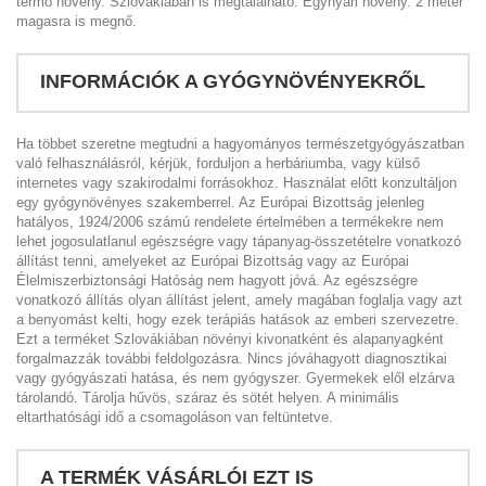
termő növény. Szlovákiában is megtalálható. Egynyári növény. 2 méter
magasra is megnő.
INFORMÁCIÓK A GYÓGYNÖVÉNYEKRŐL
Ha többet szeretne megtudni a hagyományos természetgyógyászatban
való felhasználásról, kérjük, forduljon a herbáriumba, vagy külső
internetes vagy szakirodalmi forrásokhoz. Használat előtt konzultáljon
egy gyógynövényes szakemberrel. Az Európai Bizottság jelenleg
hatályos, 1924/2006 számú rendelete értelmében a termékekre nem
lehet jogosulatlanul egészségre vagy tápanyag-összetételre vonatkozó
állítást tenni, amelyeket az Európai Bizottság vagy az Európai
Élelmiszerbiztonsági Hatóság nem hagyott jóvá. Az egészségre
vonatkozó állítás olyan állítást jelent, amely magában foglalja vagy azt
a benyomást kelti, hogy ezek terápiás hatások az emberi szervezetre.
Ezt a terméket Szlovákiában növényi kivonatként és alapanyagként
forgalmazzák további feldolgozásra. Nincs jóváhagyott diagnosztikai
vagy gyógyászati hatása, és nem gyógyszer. Gyermekek elől elzárva
tárolandó. Tárolja hűvös, száraz és sötét helyen. A minimális
eltarthatósági idő a csomagoláson van feltüntetve.
A TERMÉK VÁSÁRLÓI EZT IS