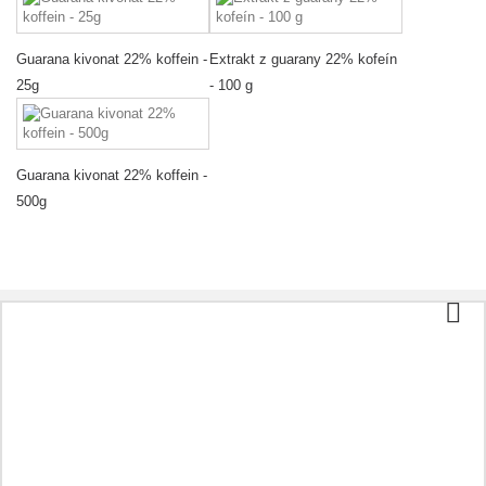
Guarana kivonat 22% koffein -
Extrakt z guarany 22% kofeín
25g
- 100 g
Guarana kivonat 22% koffein -
500g
Kategóriák
Tea és kávé
Bio élelmiszer
Kozmetikumok
Aromaterápia
Egészséges étel