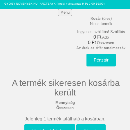
GYOGY-NOVENYEK.HU - ARCTERYX
(Irodai nyitvatartás H-P: 9:00-16:00)
Menu
Kosár
(üres)
Nincs termék
Ingyenes szállítás!
Szállítás
0 Ft‎
Adó
0 Ft‎
Összesen
Az árak az Áfát tartalmazzák
Pénztár
A termék sikeresen kosárba
került
Mennyiség
Összesen
Jelenleg 1 termék található a kosárban.