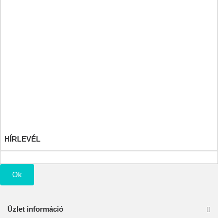
Saját fiók
Rendeléseim
Áru visszatérítéseim
Számlahelyesbítőim
Címeim
Személyes adataim
Kuponjaim
HÍRLEVÉL
Ok
Üzlet információ