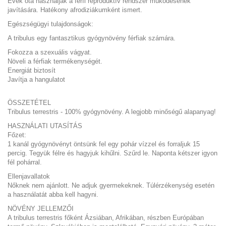
Évek óta használják a férfi reproduktív rendszer működésének
javítására. Hatékony afrodiziákumként ismert.
Egészségügyi tulajdonságok:
A tribulus egy fantasztikus gyógynövény férfiak számára.
Fokozza a szexuális vágyat.
Növeli a férfiak termékenységét.
Energiát biztosít
Javítja a hangulatot
ÖSSZETÉTEL
Tribulus terrestris - 100% gyógynövény. A legjobb minőségű alapanyag!
HASZNÁLATI UTASÍTÁS
Főzet:
1 kanál gyógynövényt öntsünk fel egy pohár vízzel és forraljuk 15
percig. Tegyük félre és hagyjuk kihűlni. Szűrd le. Naponta kétszer igyon
fél pohárral.
Ellenjavallatok
Nőknek nem ajánlott. Ne adjuk gyermekeknek. Túlérzékenység esetén
a használatát abba kell hagyni.
NÖVÉNY JELLEMZŐI
A tribulus terrestris főként Ázsiában, Afrikában, részben Európában