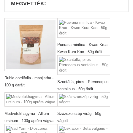
MEGVETTÉK:
Pueraria mirifica - Kwao Krua -
Kwao Kura Kao - 50g őrölt
Rubia cordifolia - manjistha -
Szantálfa, piros - Pterocarpus
100 g darált
santalinus - 50g őrölt
Medvefokhagyma - Allium
Százszorszép virág - 50g
ursinum - 100g apróra vágva
vágott