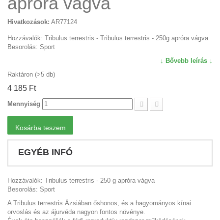
apróra vágva
Hivatkozások:
AR77124
Hozzávalók: Tribulus terrestris - Tribulus terrestris - 250g apróra vágva
Besorolás: Sport
↓ Bővebb leírás ↓
Raktáron (>5 db)
4 185 Ft‎
Mennyiség
Kosárba teszem
EGYÉB INFÓ
Hozzávalók: Tribulus terrestris - 250 g apróra vágva
Besorolás: Sport
A Tribulus terrestris Ázsiában őshonos, és a hagyományos kínai
orvoslás és az ájurvéda nagyon fontos növénye.