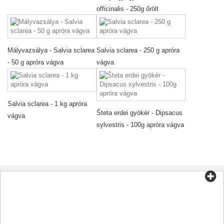
officinalis - 250g őrölt
Mályvazsálya - Salvia sclarea
Salvia sclarea - 250 g apróra
- 50 g apróra vágva
vágva
Salvia sclarea - 1 kg apróra
Šteta erdei gyökér - Dipsacus
vágva
sylvestris - 100g apróra vágva
Kategóriák
Tea és kávé
Bio élelmiszer