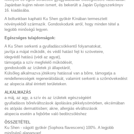
Japánban kujinn néven ismert, és bekerült a Japán Gyógyszerkönyv
16. kiadásába.
A boltunkban kapható Ku Shen gyökér Kínában termesztett
növényekből származik. Gondoskodunk arról, hogy minden tétel a
legjobb minőségű legyen.
Egészséges tulajdonságok:
A Ku Shen serkenti a gyulladáscsökkentő folyamatokat,
javítja a májat működik, és védő hatást fejt ki szöveteire,
idegvédő hatású (védi az agyat),
támogatja a szív megfelelő működését,
gondoskodik az ízületek jó állapotáról,
Külsőleg alkalmazva jótékony hatással van a bőrre, támogatja a
rendellenességek regenerálódását, valamint serkenti a szőrnövekedést
az alopecia által érintett területeken.
ALKALMAZÁS
a máj, az agy, a szív és az ízületek egészségéért
gyulladásos bőrelváltozások ápolására pikkelysömörben, ekcémában
és atópiás dermatitisben; akne, allergiás elváltozások
alopecia esetén a fejbőrbe való bedörzsöléshez
ÖSSZETÉTEL
Ku Shen - vágott gyökér (Sophora flavescens) 100%. A legjobb
minőségű alapanyag!