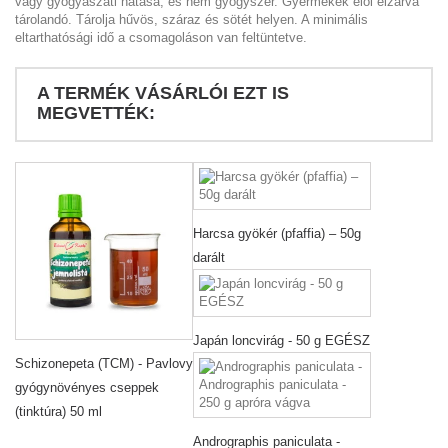
vagy gyógyászati hatása, és nem gyógyszer. Gyermekek elől elzárva
tárolandó. Tárolja hűvös, száraz és sötét helyen. A minimális
eltarthatósági idő a csomagoláson van feltüntetve.
A TERMÉK VÁSÁRLÓI EZT IS
MEGVETTÉK:
Harcsa gyökér (pfaffia) – 50g
darált
Japán loncvirág - 50 g EGÉSZ
Schizonepeta (TCM) - Pavlovy
gyógynövényes cseppek
(tinktúra) 50 ml
Andrographis paniculata -