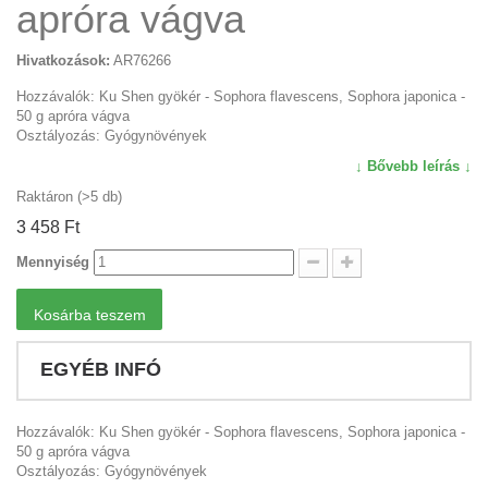
apróra vágva
Hivatkozások:
AR76266
Hozzávalók: Ku Shen gyökér - Sophora flavescens, Sophora japonica -
50 g apróra vágva
Osztályozás: Gyógynövények
↓ Bővebb leírás ↓
Raktáron (>5 db)
3 458 Ft‎
Mennyiség
Kosárba teszem
EGYÉB INFÓ
Hozzávalók: Ku Shen gyökér - Sophora flavescens, Sophora japonica -
50 g apróra vágva
Osztályozás: Gyógynövények