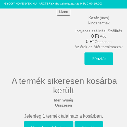
GYOGY-NOVENYEK.HU - ARCTERYX
(Irodai nyitvatartás H-P: 9:00-16:00)
Menu
Kosár
(üres)
Nincs termék
Ingyenes szállítás!
Szállítás
0 Ft‎
Adó
0 Ft‎
Összesen
Az árak az Áfát tartalmazzák
Pénztár
A termék sikeresen kosárba
került
Mennyiség
Összesen
Jelenleg 1 termék található a kosárban.