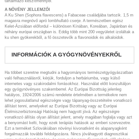
tartalmazó készítménnyel.
A NÖVÉNY JELLEMZŐI
A Ku Shen (Sophora flavescens) a Fabaceae családjába tartozik. 1,5 m
magasra megnövő apró lombhullató cserje. A természetben egész
Kelet-Ázsiában előfordul – különösen Kínában, Koreában, Japánban és
néhány európai országban is. Eddig több mint 200 vegyületet izoláltak a
ku shen gyökerekből, a fő összetevők a flavonoidok és alkaloidok.
INFORMÁCIÓK A GYÓGYNÖVÉNYEKRŐL
Ha többet szeretne megtudni a hagyományos természetgyógyászatban
való felhasználásról, kérjük, forduljon a herbáriumba, vagy külső
internetes vagy szakirodalmi forrásokhoz. Használat előtt konzultáljon
egy gyógynövényes szakemberrel. Az Európai Bizottság jelenleg
hatályos, 1924/2006 számú rendelete értelmében a termékekre nem
lehet jogosulatlanul egészségre vagy tápanyag-összetételre vonatkozó
állítást tenni, amelyeket az Európai Bizottság vagy az Európai
Élelmiszerbiztonsági Hatóság nem hagyott jóvá. Az egészségre
vonatkozó állítás olyan állítást jelent, amely magában foglalja vagy azt
a benyomást kelti, hogy ezek terápiás hatások az emberi szervezetre.
Ezt a terméket Szlovákiában növényi kivonatként és alapanyagként
forgalmazzák további feldolgozásra. Nincs jóváhagyott diagnosztikai