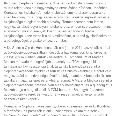
Ku Shen (Sophora flavescens, Kushen)
sokoldalú növény hosszú
múltra tekint vissza a hagyományos orvoslásban Kínában, Japánban,
Koreában és Indiában. A modern laboratóriumi kutatások során a ku
shen bebizonyította, hogy képes elpusztítani a rákos sejteket, és ez a
tulajdonsága a legismertebb a növény. Természetesen nem ismert,
hogy ez az akció ugyanolyan hatékony-e az emberi szervezetben, mint
a laboratóriumi körülmények között. A kushen további fontos
tulajdonságai közé tartozik a szívműködésre, a szervi gyulladásokra és
a bőrbetegségekre gyakorolt pozitív hatás.
A Ku Shent a Qin és Han dinasztiák óta (kb. ie 221) használták a kínai
gyógynövénygyógyászatban. Később a hagyományos kínai orvoslás
klasszikus műveiben leírták - beleértve. a Compendium of Materia
Medica mérvadó monográfiájában, amelyet a TČM legrégebbi
tanításainak kvintesszenciájának tartanak. Elmondása szerint a
Sophora flavescens gyökér keserű ízű és hűsítő karakterű, a hőtől való
megtisztulási és nedvességeltávolítási folyamatokhoz kapcsolódik, ami
táplálja a májat, az epét és enyhíti a reumát. A Materia Medica szerint a
Sophora flavescens hatással van a szív meridiánjára, és a qi energiát is
felszabadítja a stagnálásból. A TČM-ben a Ku Shen gyökér számos
gyógynövénykeverék és -készítmény része, amelyek gyakran a fő
összetevőjüket képezik.
Koreában a Sophora flavescens gyökerét kosamnak nevezik. Korábban
a fertőzések és paraziták elleni küzdelemben, valamint a sebek,
fekélyek és égési sérülések gyógyulásának elősegítésére használták.