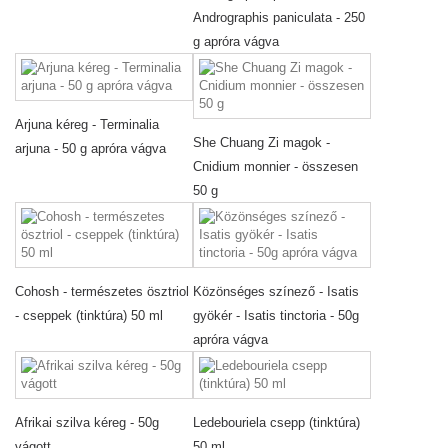
Andrographis paniculata - 250
g apróra vágva
Arjuna kéreg - Terminalia
She Chuang Zi magok -
arjuna - 50 g apróra vágva
Cnidium monnier - összesen
50 g
Cohosh - természetes ösztriol
Közönséges színező - Isatis
- cseppek (tinktúra) 50 ml
gyökér - Isatis tinctoria - 50g
apróra vágva
Afrikai szilva kéreg - 50g
Ledebouriela csepp (tinktúra)
vágott
50 ml