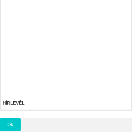
Heilkräuter und Fitnessdiät
Športové a výživové doplnky
Detské hračky
Saját fiók
Rendeléseim
Áru visszatérítéseim
Számlahelyesbítőim
Címeim
Személyes adataim
Kuponjaim
HÍRLEVÉL
Ok