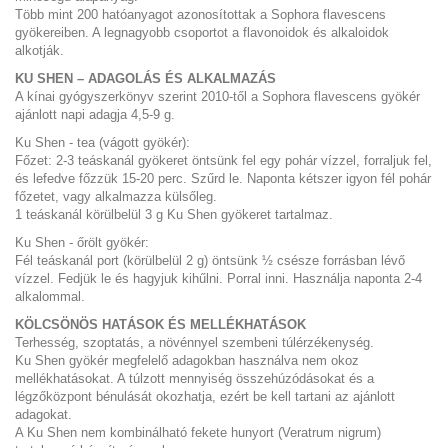
Több mint 200 hatóanyagot azonosítottak a Sophora flavescens
gyökereiben. A legnagyobb csoportot a flavonoidok és alkaloidok
alkotják.
KU SHEN – ADAGOLÁS ÉS ALKALMAZÁS
A kínai gyógyszerkönyv szerint 2010-től a Sophora flavescens gyökér
ajánlott napi adagja 4,5-9 g.
Ku Shen - tea (vágott gyökér):
Főzet: 2-3 teáskanál gyökeret öntsünk fel egy pohár vízzel, forraljuk fel,
és lefedve főzzük 15-20 perc. Szűrd le. Naponta kétszer igyon fél pohár
főzetet, vagy alkalmazza külsőleg.
1 teáskanál körülbelül 3 g Ku Shen gyökeret tartalmaz.
Ku Shen - őrölt gyökér:
Fél teáskanál port (körülbelül 2 g) öntsünk ½ csésze forrásban lévő
vízzel. Fedjük le és hagyjuk kihűlni. Porral inni. Használja naponta 2-4
alkalommal.
KÖLCSÖNÖS HATÁSOK ÉS MELLÉKHATÁSOK
Terhesség, szoptatás, a növénnyel szembeni túlérzékenység.
Ku Shen gyökér megfelelő adagokban használva nem okoz
mellékhatásokat. A túlzott mennyiség összehúzódásokat és a
légzőközpont bénulását okozhatja, ezért be kell tartani az ajánlott
adagokat.
A Ku Shen nem kombinálható fekete hunyort (Veratrum nigrum)