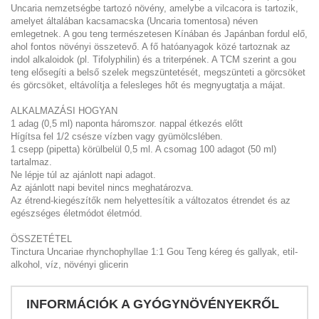
Uncaria nemzetségbe tartozó növény, amelybe a vilcacora is tartozik,
amelyet általában kacsamacska (Uncaria tomentosa) néven
emlegetnek. A gou teng természetesen Kínában és Japánban fordul elő,
ahol fontos növényi összetevő. A fő hatóanyagok közé tartoznak az
indol alkaloidok (pl. Tifolyphilin) és a triterpének. A TCM szerint a gou
teng elősegíti a belső szelek megszüntetését, megszünteti a görcsöket
és görcsöket, eltávolítja a felesleges hőt és megnyugtatja a májat.
ALKALMAZÁSI HOGYAN
1 adag (0,5 ml) naponta háromszor. nappal étkezés előtt
Hígítsa fel 1/2 csésze vízben vagy gyümölcslében.
1 csepp (pipetta) körülbelül 0,5 ml. A csomag 100 adagot (50 ml)
tartalmaz.
Ne lépje túl az ajánlott napi adagot.
Az ajánlott napi bevitel nincs meghatározva.
Az étrend-kiegészítők nem helyettesítik a változatos étrendet és az
egészséges életmódot életmód.
ÖSSZETÉTEL
Tinctura Uncariae rhynchophyllae 1:1 Gou Teng kéreg és gallyak, etil-
alkohol, víz, növényi glicerin
INFORMÁCIÓK A GYÓGYNÖVÉNYEKRŐL