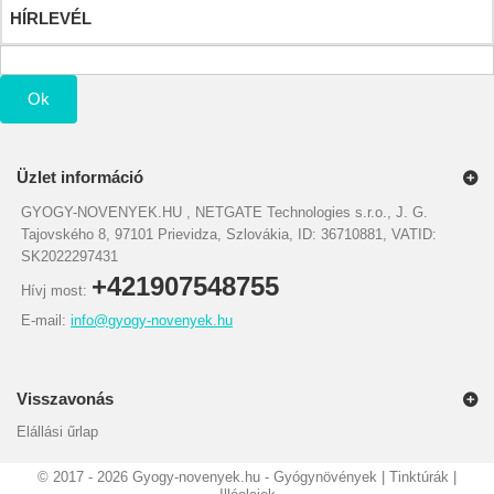
HÍRLEVÉL
Ok
Üzlet információ
GYOGY-NOVENYEK.HU , NETGATE Technologies s.r.o., J. G.
Tajovského 8, 97101 Prievidza, Szlovákia, ID: 36710881, VATID:
SK2022297431
+421907548755
Hívj most:
E-mail:
info@gyogy-novenyek.hu
Visszavonás
Elállási űrlap
©
2017 - 2026
Gyogy-novenyek.hu - Gyógynövények | Tinktúrák |