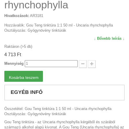
rhynchophylla
Hivatkozások:
AR3181
Hozzávalók: Gou Teng tinktúra 1:1 50 ml - Uncaria rhynchophylla
Osztályozás: Gyógynövény tinktúrák
↓ Bővebb leírás ↓
Raktáron (>5 db)
4 713 Ft‎
Mennyiség
Kosárba teszem
EGYÉB INFÓ
Összetétel: Gou Teng tinktúra 1:1 50 ml - Uncaria rhynchophylla
Osztályozás: Gyógynövény tinktúrák
Gou Teng tinktúra - az Uncaria rhynchophylla kérgéből és szárából
származó alkohol alapú kivonat. A Gou Teng (Uncaria rhynchophylla) az