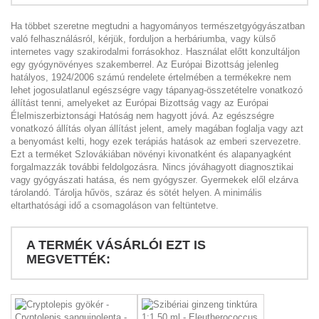
Ha többet szeretne megtudni a hagyományos természetgyógyászatban
való felhasználásról, kérjük, forduljon a herbáriumba, vagy külső
internetes vagy szakirodalmi forrásokhoz. Használat előtt konzultáljon
egy gyógynövényes szakemberrel. Az Európai Bizottság jelenleg
hatályos, 1924/2006 számú rendelete értelmében a termékekre nem
lehet jogosulatlanul egészségre vagy tápanyag-összetételre vonatkozó
állítást tenni, amelyeket az Európai Bizottság vagy az Európai
Élelmiszerbiztonsági Hatóság nem hagyott jóvá. Az egészségre
vonatkozó állítás olyan állítást jelent, amely magában foglalja vagy azt
a benyomást kelti, hogy ezek terápiás hatások az emberi szervezetre.
Ezt a terméket Szlovákiában növényi kivonatként és alapanyagként
forgalmazzák további feldolgozásra. Nincs jóváhagyott diagnosztikai
vagy gyógyászati hatása, és nem gyógyszer. Gyermekek elől elzárva
tárolandó. Tárolja hűvös, száraz és sötét helyen. A minimális
eltarthatósági idő a csomagoláson van feltüntetve.
A TERMÉK VÁSÁRLÓI EZT IS
MEGVETTÉK: