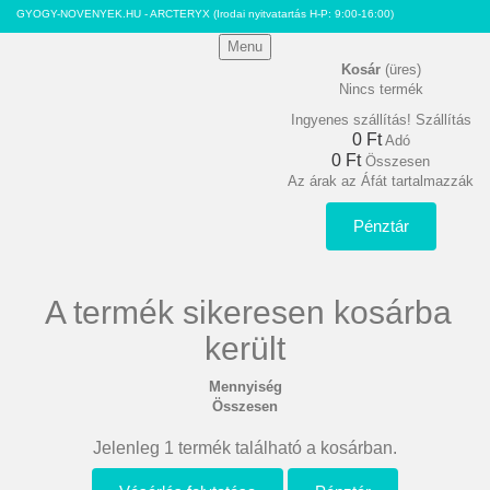
GYOGY-NOVENYEK.HU - ARCTERYX
(Irodai nyitvatartás H-P: 9:00-16:00)
Menu
Kosár
(üres)
Nincs termék
Ingyenes szállítás!
Szállítás
0 Ft‎
Adó
0 Ft‎
Összesen
Az árak az Áfát tartalmazzák
Pénztár
A termék sikeresen kosárba
került
Mennyiség
Összesen
Jelenleg 1 termék található a kosárban.