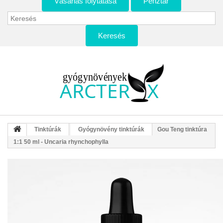
Vásárlás folytatása
Pénztár
Keresés
Tinktúrák
Gyógynövény tinktúrák
Gou Teng tinktúra
1:1 50 ml - Uncaria rhynchophylla