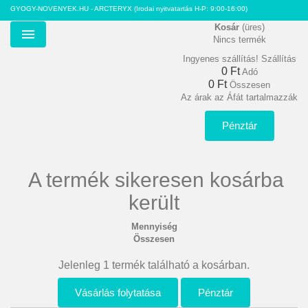
GYOGY-NOVENYEK.HU - ARCTERYX
(Irodai nyitvatartás H-P: 9:00-16:00)
Kosár
(üres)
Nincs termék
Menu
Ingyenes szállítás!
Szállítás
0 Ft‎
Adó
0 Ft‎
Összesen
Az árak az Áfát tartalmazzák
Pénztár
A termék sikeresen kosárba
került
Mennyiség
Összesen
Jelenleg 1 termék található a kosárban.
Vásárlás folytatása
Pénztár