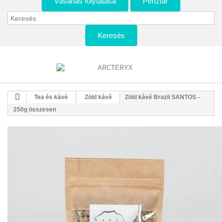
Vásárlás folytatása
Pénztár
Keresés
Tea és kávé
Zöld kávé
Zöld kávé Brazil SANTOS -
250g összesen