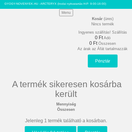
GYOGY-NOVENYEK.HU - ARCTERYX
(Irodai nyitvatartás H-P: 9:00-16:00)
Menu
Kosár
(üres)
Nincs termék
Ingyenes szállítás!
Szállítás
0 Ft‎
Adó
0 Ft‎
Összesen
Az árak az Áfát tartalmazzák
Pénztár
A termék sikeresen kosárba
került
Mennyiség
Összesen
Jelenleg 1 termék található a kosárban.