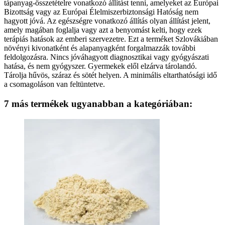
tápanyag-összetételre vonatkozó állítást tenni, amelyeket az Európai
Bizottság vagy az Európai Élelmiszerbiztonsági Hatóság nem
hagyott jóvá. Az egészségre vonatkozó állítás olyan állítást jelent,
amely magában foglalja vagy azt a benyomást kelti, hogy ezek
terápiás hatások az emberi szervezetre. Ezt a terméket Szlovákiában
növényi kivonatként és alapanyagként forgalmazzák további
feldolgozásra. Nincs jóváhagyott diagnosztikai vagy gyógyászati
hatása, és nem gyógyszer. Gyermekek elől elzárva tárolandó.
Tárolja hűvös, száraz és sötét helyen. A minimális eltarthatósági idő
a csomagoláson van feltüntetve.
7 más termékek ugyanabban a kategóriában: