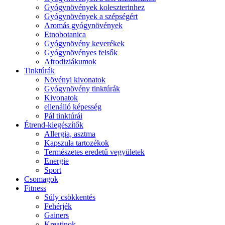
Gyógynövények koleszterinhez
Gyógynövények a szépségért
Aromás gyógynövények
Etnobotanica
Gyógynövény keverékek
Gyógynövényes felsők
Afrodiziákumok
Tinktúrák
Növényi kivonatok
Gyógynövény tinktúrák
Kivonatok
ellenálló képesség
Pál tinktúrái
Étrend-kiegészítők
Allergia, asztma
Kapszula tartozékok
Természetes eredetű vegyületek
Energie
Sport
Csomagok
Fitness
Súly csökkentés
Fehérjék
Gainers
Kreatinok