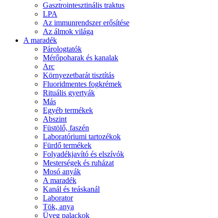
Gasztrointesztinális traktus
LPA
Az immunrendszer erősítése
Az álmok világa
A maradék
Párologtatók
Mérőpoharak és kanalak
Arc
Környezetbarát tisztítás
Fluoridmentes fogkrémek
Rituális gyertyák
Más
Egyéb termékek
Abszint
Füstölő, faszén
Laboratóriumi tartozékok
Fürdő termékek
Folyadékjavító és elszívók
Mesterségek és ruházat
Mosó anyák
A maradék
Kanál és teáskanál
Laborator
Tök, anya
Üveg palackok