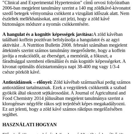
"Clinical and Experimental Hypertension" című orvosi folyóiratban
2006-ban megjelent tanulmány szerint a 140 mg zöldkávé-kivonatot
szedő betegek vérnyomása csökkent a vizsgálati időszak alatt. Nem
észleltek mellékhatásokat, ami azt jelzi, hogy a zöld kávé
biztonságos módszer a nyomás csökkentésére.
A hangulat és a kognitív képességek javítása:
A zöld kávéban
található koffein pozitívan befolyásolja a hangulatot és az agyi
aktivitást . A Nutrition Bulletin 2008. februári számában megjelent
áttekintés szerint számos tanulmány megerősítette, hogy a koffein
javítja a reakcióidőt, az éberséget, a memóriát, a fókuszt, a
fáradtsággal szembeni ellenállást és más kognitív képességeket. A
kivonat optimális dózistartománya napi 38-400 mg vagy 1/3-4
csésze pörkölt kávé.
Antioxidánsok – előnyei:
Zöld kávébab származékai pedig számos
antioxidánst tartalmaznak. Ezek a vegyületek csökkentik a szabad
gyökök által okozott sejtkárosodást. A Journal of Agricultural and
Food Chemistry 2014 júliusában megjelent tanulmánya szerint a
klorogénsav négyféle rákos sejt terjedését képes megakadályozni.
Ez azt jelenti, hogy a zöld kávé számos ráktípus megelőzésében
segíthet.
HASZNÁLATI HOGYAN