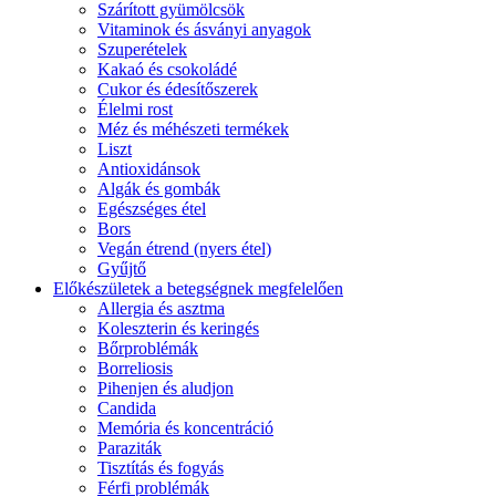
Szárított gyümölcsök
Vitaminok és ásványi anyagok
Szuperételek
Kakaó és csokoládé
Cukor és édesítőszerek
Élelmi rost
Méz és méhészeti termékek
Liszt
Antioxidánsok
Algák és gombák
Egészséges étel
Bors
Vegán étrend (nyers étel)
Gyűjtő
Előkészületek a betegségnek megfelelően
Allergia és asztma
Koleszterin és keringés
Bőrproblémák
Borreliosis
Pihenjen és aludjon
Candida
Memória és koncentráció
Paraziták
Tisztítás és fogyás
Férfi problémák