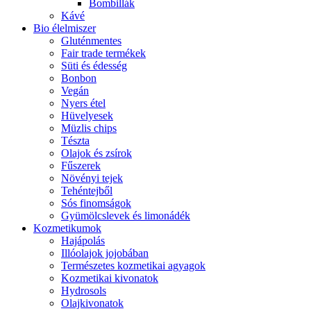
Bombillák
Kávé
Bio élelmiszer
Gluténmentes
Fair trade termékek
Süti és édesség
Bonbon
Vegán
Nyers étel
Hüvelyesek
Müzlis chips
Tészta
Olajok és zsírok
Fűszerek
Növényi tejek
Tehéntejből
Sós finomságok
Gyümölcslevek és limonádék
Kozmetikumok
Hajápolás
Illóolajok jojobában
Természetes kozmetikai agyagok
Kozmetikai kivonatok
Hydrosols
Olajkivonatok