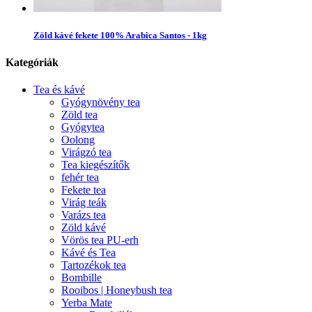
Zöld kávé fekete 100% Arabica Santos - 1kg
Kategóriák
Tea és kávé
Gyógynövény tea
Zöld tea
Gyógytea
Oolong
Virágzó tea
Tea kiegészítők
fehér tea
Fekete tea
Virág teák
Varázs tea
Zöld kávé
Vörös tea PU-erh
Kávé és Tea
Tartozékok tea
Bombille
Rooibos | Honeybush tea
Yerba Mate