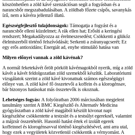
köszönhetően a zöld kávé szenzációsan segít a fogyásban és a
narancsbőr megszabadulásában. A zöldbab főzete csípős, savanykás
ízű, nem a kávéra jellemző illatú.
Egészségfejlesztő tulajdonságok:
Támogatja a fogyást és a
narancsbőr elleni küzdelmet; A rák ellen hat; Erősíti a keringési
rendszert; Megakadályozza az érelmeszesedést; Csökkenti a glükóz
élelmiszerből történő felszívódását; Serkenti a zsíranyagcserét; Ez
egy erős antioxidáns; Energiát ad, enyhe stimuláló hatása van
Milyen előnyei vannak a zöld kávénak?
A normál feketekávét őrölt pörkölt kávémagokból nyerik, míg a zöld
kávét a kávét feldolgozatlan zöld szemekből készítik. Laboratóriumi
vizsgálatok szerint a zöld kávé kivonatnak számos egészségügyi
előnye van. A zöld kávé fő összetevői a koffein és a klorogénsav,
bár bizonyos hatásokat más összetevők is okoznak.
Lehetséges fogyás:
A folyóiratban 2006 márciusában megjelent
tanulmány szerint A BMC Kiegészítő és Alternatív Medicina
gyógyászatban a zöld kávé magjából készült kivonat napi
kiegészítése csökkentette a testzsírt és a testsúlyt egereknél, valamint
a májzsír összetételét. Hasonló hatást értek el izolált egerek
koffeinnel és klorogénsavval történő kiegészítésével, ami arra utal,
hogy ezek a vegyületek közvetlenül csökkentik a vérnyomást. A