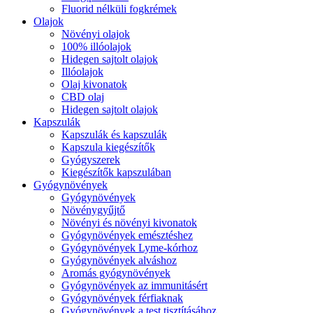
Fluorid nélküli fogkrémek
Olajok
Növényi olajok
100% illóolajok
Hidegen sajtolt olajok
Illóolajok
Olaj kivonatok
CBD olaj
Hidegen sajtolt olajok
Kapszulák
Kapszulák és kapszulák
Kapszula kiegészítők
Gyógyszerek
Kiegészítők kapszulában
Gyógynövények
Gyógynövények
Növénygyűjtő
Növényi és növényi kivonatok
Gyógynövények emésztéshez
Gyógynövények Lyme-kórhoz
Gyógynövények alváshoz
Aromás gyógynövények
Gyógynövények az immunitásért
Gyógynövények férfiaknak
Gyógynövények a test tisztításához