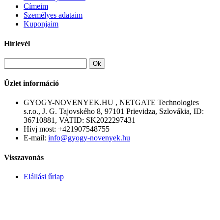
Címeim
Személyes adataim
Kuponjaim
Hírlevél
Ok
Üzlet információ
GYOGY-NOVENYEK.HU , NETGATE Technologies
s.r.o., J. G. Tajovského 8, 97101 Prievidza, Szlovákia, ID:
36710881, VATID: SK2022297431
Hívj most:
+421907548755
E-mail:
info@gyogy-novenyek.hu
Visszavonás
Elállási űrlap