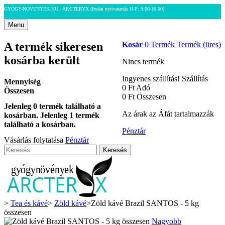
GYOGY-NOVENYEK.HU - ARCTERYX
(Irodai nyitvatartás H-P: 9:00-16:00)
Menu
A termék sikeresen
Kosár
0
Termék
Termék
(üres)
kosárba került
Nincs termék
Ingyenes szállítás!
Szállítás
Mennyiség
0 Ft‎
Adó
Összesen
0 Ft‎
Összesen
Jelenleg
0
termék található a
Az árak az Áfát tartalmazzák
kosárban.
Jelenleg 1 termék
található a kosárban.
Pénztár
Vásárlás folytatása
Pénztár
Keresés
>
Tea és kávé
>
Zöld kávé
>
Zöld kávé Brazil SANTOS - 5 kg
összesen
Nagyobb