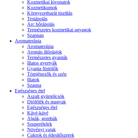
Kozmetikai kivonatok
Kozmetikumok
Környezetbarát tisztítás
Testápolás
Arc bőrápolás
Természetes kozmetikai agyagok
Szappan
Aromaterápia
Aromaterápia
Aromás illóolajok
Természetes gyanták
Illatos gyertyák
Gyanta füstölők
Tömjénezők és szén
Illatok
Szauna
Egészséges étel
Aszalt gyümölcsök
Diófélék és magvak
Egészséges étel
Kávé-kávé
Algák, gombák
Szuperételek
Növényi vajak
Cukrok és édesítőszerek