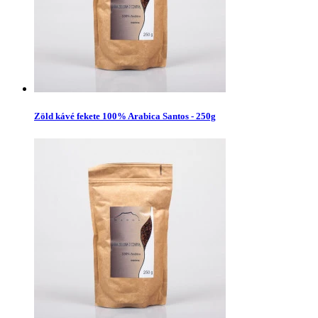
Zöld kávé fekete 100% Arabica Santos - 250g