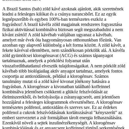
A Brazil Santos (bab) zöld kávé azoknak ajánlott, akik szeretnének
leadni a felesleges kilókat és a csúnya narancsbőrt. Ez az egyik
legnépszerűbb és egyben 100%-ban természetes eszköz a
fogyáshoz! A brazil kávéfa zöld magjainak rendszeres fogyasztása
fizikai aktivitással kombinálva biztosan segít megszabadulni a nem
kívánt zsírtól! A zöld kávébab valójában ugyanaz a kávébab,
amelyet már évek óta hagyományosan otthonunkban főzünk. Van
azonban egy alapvető különbség a két forma között. A zöld kávét, a
fekete kávéval ellentétben, nem szándékosan pörkölik alá. A kávéfa
zöld gyümölcsei klorogénsavat (ACG) és számos tápanyagot
tartalmaznak, amelyek a pörkölési folyamat után
visszafordíthatatlanul elvesztik tulajdonságaikat. A nem pörkölt zöld
kávébab több biológiailag aktív anyagot tartalmaz, amelyek fontos
csoportja az antioxidánsok, például a klorogénsav. Számos
tanulmány mutat rá a zöld kávé kivonat jótékony hatására a
fogyásban. A klorogénsav a kivonatban található koffeinnel
kombinálva jelentősen csökkenti a glükóz felszívódását az
élelmiszerekből, és befolyásolja a zsíranyagcserét, ami jelentősen
hozzájárul a felesleges kilogrammok elvesztéséhez. A klorogénsav
természetes polifenol, antioxidáns és szerves sav. Ez az érdekes
polifenol a cukrok felszívódásának korlátozásával "kényszeríti" az
emberi szervezetet a zsír formájában tárolt energia felhasználására.
Ezenkívül növeli a sejtek inzulinérzékenységét. A klorogénsav
kombinációjának és az anyagcsere koffeinnel történő serkentésének