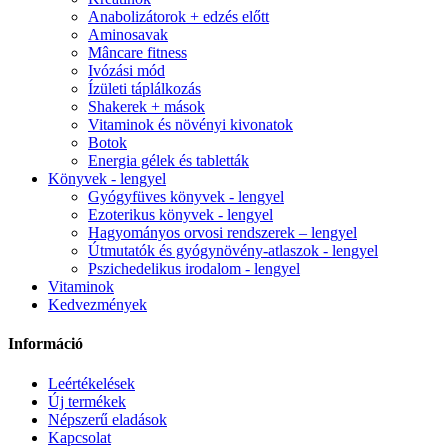
Anabolizátorok + edzés előtt
Aminosavak
Mâncare fitness
Ivózási mód
Ízületi táplálkozás
Shakerek + mások
Vitaminok és növényi kivonatok
Botok
Energia gélek és tabletták
Könyvek - lengyel
Gyógyfüves könyvek - lengyel
Ezoterikus könyvek - lengyel
Hagyományos orvosi rendszerek – lengyel
Útmutatók és gyógynövény-atlaszok - lengyel
Pszichedelikus irodalom - lengyel
Vitaminok
Kedvezmények
Információ
Leértékelések
Új termékek
Népszerű eladások
Kapcsolat