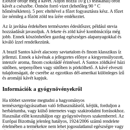
Először őrölje meg a kávét. Adjon hozzá 10 g (3 teáskanál) őrölt
kávét a csészébe. Öntsön forró vizet (lehetőleg 90 ° C
hőmérsékleten). 5 perc elteltével a főzet fogyasztásra kész. A főzet
íze némileg a főzött zöld tea ízére emlékeztet.
Az íz javítása érdekében természetes édesítőszer, például stevia
hozzáadását javasoljuk. A fekete és zöld kávé kombinációja még
jobb. Ennek köszönhetően gazdag egészséges alapanyagokkal és
kiváló ízzel rendelkezünk.
A brazil Santos kávét alacsony savtartalom és finom klasszikus íz
jellemzi. Ennek a kávénak a jellegzetes előnye a kiegyensúlyozott,
intenzív aroma, finom csokoládé érintéssel. A Santos zöldkávé házi
sütőben, serpenyőben vagy sütőben is pörkölhető. A kávé elveszti
tulajdonságait, de cserébe az egzotikus dél-amerikai különleges ízű
és aromájú kávét kapjuk.
Információk a gyógynövényekről
Ha többet szeretne megtudni a hagyományos
természetgyógyászatban való felhasználásról, kérjük, forduljon a
herbáriumba, vagy külső internetes vagy szakirodalmi forrásokhoz.
Használat előtt konzultáljon egy gyógynövényes szakemberrel. Az
Európai Bizottság jelenleg hatályos, 1924/2006 számú rendelete
értelmében a termékekre nem lehet jogosulatlanul egészségre vagy