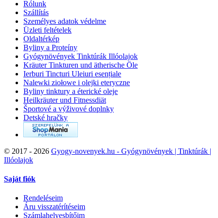
Rólunk
Szállítás
Személyes adatok védelme
Üzleti feltételek
Oldaltérkép
Byliny a Proteíny
Gyógynövények Tinktúrák Illóolajok
Kräuter Tinkturen und ätherische Öle
Ierburi Tincturi Uleiuri esențiale
Nalewki ziołowe i olejki eteryczne
Byliny tinktury a éterické oleje
Heilkräuter und Fitnessdiät
Športové a výživové doplnky
Detské hračky
©
2017 - 2026
Gyogy-novenyek.hu - Gyógynövények | Tinktúrák |
Illóolajok
Saját fiók
Rendeléseim
Áru visszatérítéseim
Számlahelyesbítőim