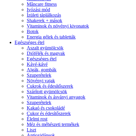
Mâncare fitness
Ivózási mód
Ízületi táplálkozás
Shakerek + mások
Vitaminok és növényi kivonatok
Botok
Energia gélek és tabletták
Egészséges étel
Aszalt gyümölcsök
Diófélék és magvak
Egészséges étel
Kávé-kávé
Algák, gombák
Szuperételek
Növényi vajak
Cukrok és édesítőszerek
Szárított gyümölcsök
Vitaminok és ásványi anyagok
Szuperételek
Kakaó és csokoládé
Cukor és édesítőszerek
Élelmi rost
Méz és méhészeti termékek
Liszt
Antioxidánsok