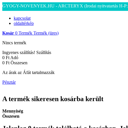
GYOGY-NOVENYEK.HU - ARCTERYX
(Irodai nyitvatartás H-P
kapcsolat
oldaltérkép
Kosár
0
Termék
Termék
(üres)
Nincs termék
Ingyenes szállítás!
Szállítás
0 Ft‎
Adó
0 Ft‎
Összesen
Az árak az Áfát tartalmazzák
Pénztár
A termék sikeresen kosárba került
Mennyiség
Összesen