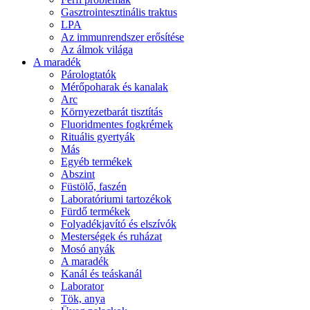
Gasztrointesztinális traktus
LPA
Az immunrendszer erősítése
Az álmok világa
A maradék
Párologtatók
Mérőpoharak és kanalak
Arc
Környezetbarát tisztítás
Fluoridmentes fogkrémek
Rituális gyertyák
Más
Egyéb termékek
Abszint
Füstölő, faszén
Laboratóriumi tartozékok
Fürdő termékek
Folyadékjavító és elszívók
Mesterségek és ruházat
Mosó anyák
A maradék
Kanál és teáskanál
Laborator
Tök, anya