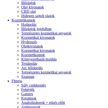
Illóolajok
Olaj kivonatok
CBD olaj
Hidegen sajtolt olajok
Kozmetikumok
Hajápolás
Illóolajok jojobában
Természetes kozmetikai agyagok
Kozmetikai kivonatok
Hydrosols
Olajkivonatok
Kozmetikai kivonatok
Kozmetikumok
Környezetbarát tisztítás
Testápolás
Arc bőrápolás
Természetes kozmetikai agyagok
Szappan
Fitness
Súly csökkentés
Fehérjék
Gainers
Kreatinok
Anabolizátorok + edzés előtt
Aminosavak