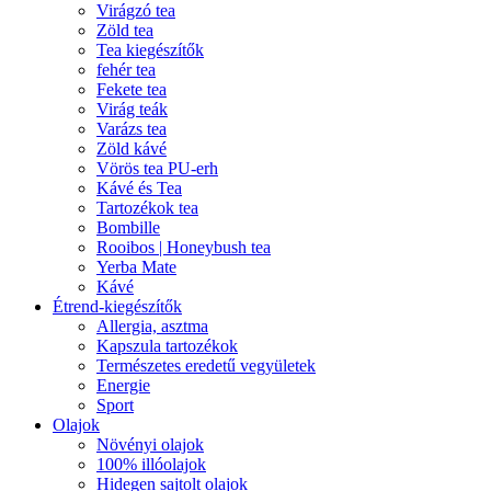
Virágzó tea
Zöld tea
Tea kiegészítők
fehér tea
Fekete tea
Virág teák
Varázs tea
Zöld kávé
Vörös tea PU-erh
Kávé és Tea
Tartozékok tea
Bombille
Rooibos | Honeybush tea
Yerba Mate
Kávé
Étrend-kiegészítők
Allergia, asztma
Kapszula tartozékok
Természetes eredetű vegyületek
Energie
Sport
Olajok
Növényi olajok
100% illóolajok
Hidegen sajtolt olajok