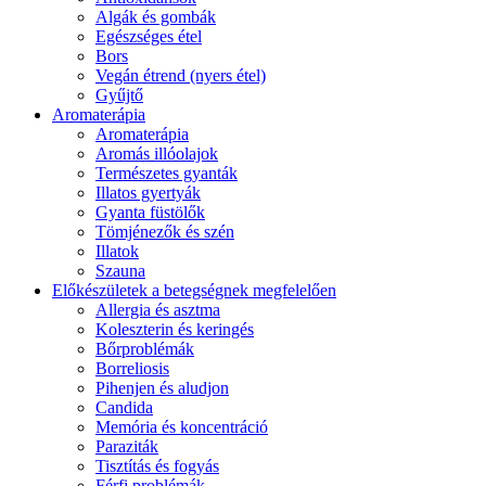
Algák és gombák
Egészséges étel
Bors
Vegán étrend (nyers étel)
Gyűjtő
Aromaterápia
Aromaterápia
Aromás illóolajok
Természetes gyanták
Illatos gyertyák
Gyanta füstölők
Tömjénezők és szén
Illatok
Szauna
Előkészületek a betegségnek megfelelően
Allergia és asztma
Koleszterin és keringés
Bőrproblémák
Borreliosis
Pihenjen és aludjon
Candida
Memória és koncentráció
Paraziták
Tisztítás és fogyás
Férfi problémák