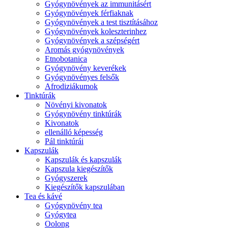
Gyógynövények az immunitásért
Gyógynövények férfiaknak
Gyógynövények a test tisztításához
Gyógynövények koleszterinhez
Gyógynövények a szépségért
Aromás gyógynövények
Etnobotanica
Gyógynövény keverékek
Gyógynövényes felsők
Afrodiziákumok
Tinktúrák
Növényi kivonatok
Gyógynövény tinktúrák
Kivonatok
ellenálló képesség
Pál tinktúrái
Kapszulák
Kapszulák és kapszulák
Kapszula kiegészítők
Gyógyszerek
Kiegészítők kapszulában
Tea és kávé
Gyógynövény tea
Gyógytea
Oolong