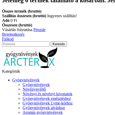
Jelenleg
0
termék található a kosárban.
Je
Összes termék (bruttó)
Szállítás összesen (bruttó)
Ingyenes szállítás!
Adó
0 Ft‎
Összesen (bruttó)
Vásárlás folytatása
Pénztár
Bejelentkezés
Fiókod
Keresés
Kategóriák
Gyógynövények
Gyógynövények
Növénygyűjtő
Növényi és növényi kivonatok
Gyógynövények emésztéshez
Gyógynövények Lyme-kórhoz
Gyógynövények alváshoz
Aromás gyógynövények