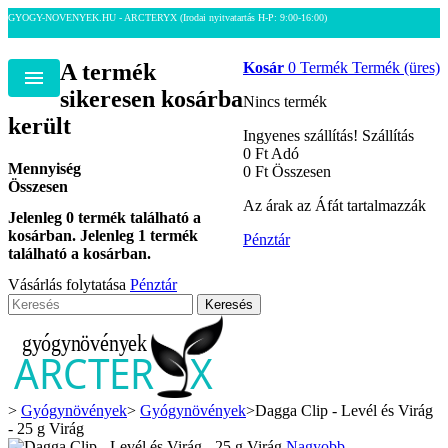
GYOGY-NOVENYEK.HU - ARCTERYX
(Irodai nyitvatartás H-P: 9:00-16:00)
A termék
Kosár
0
Termék
Termék
(üres)
Menu
sikeresen kosárba
Nincs termék
került
Ingyenes szállítás!
Szállítás
0 Ft‎
Adó
Mennyiség
0 Ft‎
Összesen
Összesen
Az árak az Áfát tartalmazzák
Jelenleg
0
termék található a
kosárban.
Jelenleg 1 termék
Pénztár
található a kosárban.
Vásárlás folytatása
Pénztár
Keresés
>
Gyógynövények
>
Gyógynövények
>
Dagga Clip - Levél és Virág
- 25 g Virág
Nagyobb