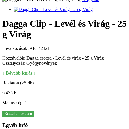
Dagga Clip - Levél és Virág - 25
g Virág
Hivatkozások:
AR142321
Hozzávalók: Dagga csocsa - Levél és virág - 25 g Virág
Osztályozás: Gyógynövények
↓ Bővebb leírás ↓
Raktáron (>5 db)
6 435 Ft‎
Mennyiség
Kosárba teszem
Egyéb infó