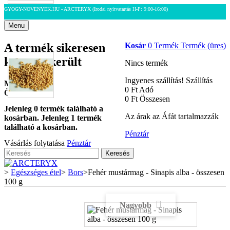
GYOGY-NOVENYEK.HU - ARCTERYX
(Irodai nyitvatartás H-P: 9:00-16:00)
Menu
A termék sikeresen
Kosár
0
Termék
Termék
(üres)
kosárba került
Nincs termék
Ingyenes szállítás!
Szállítás
Mennyiség
0 Ft‎
Adó
Összesen
0 Ft‎
Összesen
Jelenleg
0
termék található a
Az árak az Áfát tartalmazzák
kosárban.
Jelenleg 1 termék
található a kosárban.
Pénztár
Vásárlás folytatása
Pénztár
Keresés
>
Egészséges étel
>
Bors
>
Fehér mustármag - Sinapis alba - összesen
100 g
Nagyobb