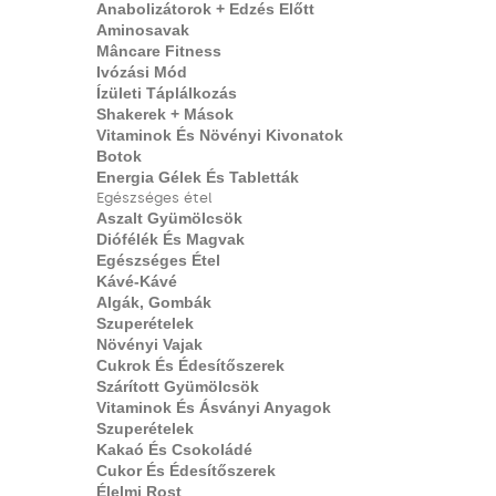
Anabolizátorok + Edzés Előtt
Aminosavak
Mâncare Fitness
Ivózási Mód
Ízületi Táplálkozás
Shakerek + Mások
Vitaminok És Növényi Kivonatok
Botok
Energia Gélek És Tabletták
Egészséges étel
Aszalt Gyümölcsök
Diófélék És Magvak
Egészséges Étel
Kávé-Kávé
Algák, Gombák
Szuperételek
Növényi Vajak
Cukrok És Édesítőszerek
Szárított Gyümölcsök
Vitaminok És Ásványi Anyagok
Szuperételek
Kakaó És Csokoládé
Cukor És Édesítőszerek
Élelmi Rost