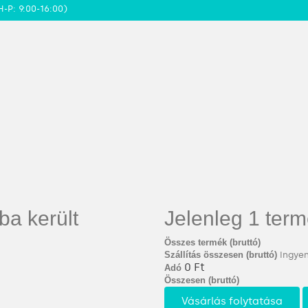
H-P: 9:00-16:00)
ba került
Jelenleg 1 term
Összes termék (bruttó)
Szállítás összesen (bruttó)
Ingyen
0 Ft‎
Adó
Összesen (bruttó)
Vásárlás folytatása