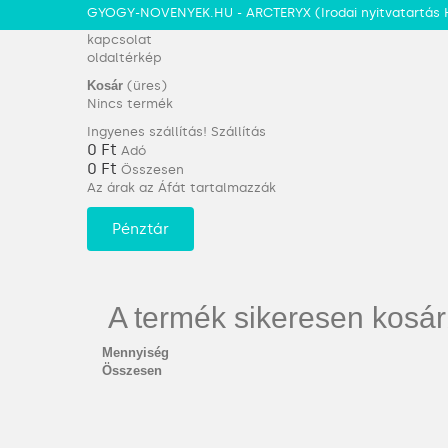
GYOGY-NOVENYEK.HU - ARCTERYX
(Irodai nyitvatartás 
kapcsolat
oldaltérkép
Kosár
(üres)
Nincs termék
Ingyenes szállítás!
Szállítás
0 Ft‎
Adó
0 Ft‎
Összesen
Az árak az Áfát tartalmazzák
Pénztár
A termék sikeresen kosár
Mennyiség
Összesen