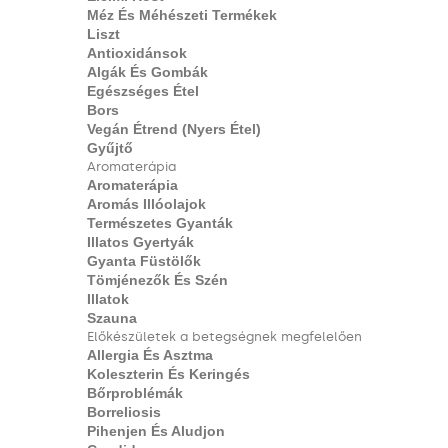
Méz És Méhészeti Termékek
Liszt
Antioxidánsok
Algák És Gombák
Egészséges Étel
Bors
Vegán Étrend (nyers Étel)
Gyűjtő
Aromaterápia
Aromaterápia
Aromás Illóolajok
Természetes Gyanták
Illatos Gyertyák
Gyanta Füstölők
Tömjénezők És Szén
Illatok
Szauna
Előkészületek a betegségnek megfelelően
Allergia És Asztma
Koleszterin És Keringés
Bőrproblémák
Borreliosis
Pihenjen És Aludjon