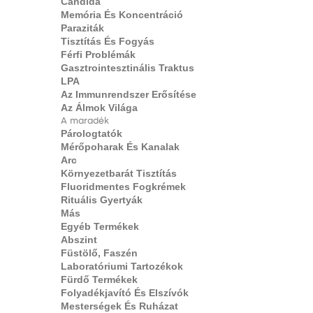
Candida
Memória És Koncentráció
Paraziták
Tisztítás És Fogyás
Férfi Problémák
Gasztrointesztinális Traktus
LPA
Az Immunrendszer Erősítése
Az Álmok Világa
A maradék
Párologtatók
Mérőpoharak És Kanalak
Arc
Környezetbarát Tisztítás
Fluoridmentes Fogkrémek
Rituális Gyertyák
Más
Egyéb Termékek
Abszint
Füstölő, Faszén
Laboratóriumi Tartozékok
Fürdő Termékek
Folyadékjavító És Elszívók
Mesterségek És Ruházat