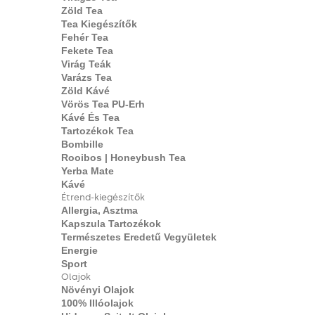
Zöld Tea
Tea Kiegészítők
Fehér Tea
Fekete Tea
Virág Teák
Varázs Tea
Zöld Kávé
Vörös Tea PU-Erh
Kávé És Tea
Tartozékok Tea
Bombille
Rooibos | Honeybush Tea
Yerba Mate
Kávé
Étrend-kiegészítők
Allergia, Asztma
Kapszula Tartozékok
Természetes Eredetű Vegyületek
Energie
Sport
Olajok
Növényi Olajok
100% Illóolajok