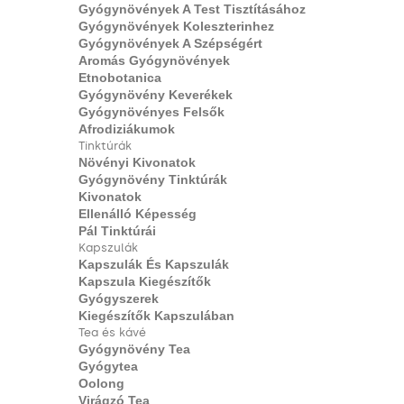
Gyógynövények A Test Tisztításához
Gyógynövények Koleszterinhez
Gyógynövények A Szépségért
Aromás Gyógynövények
Etnobotanica
Gyógynövény Keverékek
Gyógynövényes Felsők
Afrodiziákumok
Tinktúrák
Növényi Kivonatok
Gyógynövény Tinktúrák
Kivonatok
Ellenálló Képesség
Pál Tinktúrái
Kapszulák
Kapszulák És Kapszulák
Kapszula Kiegészítők
Gyógyszerek
Kiegészítők Kapszulában
Tea és kávé
Gyógynövény Tea
Gyógytea
Oolong
Virágzó Tea