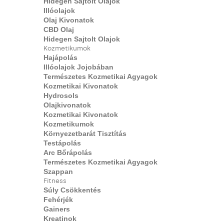
Hidegen Sajtolt Olajok
Illóolajok
Olaj Kivonatok
CBD Olaj
Hidegen Sajtolt Olajok
Kozmetikumok
Hajápolás
Illóolajok Jojobában
Természetes Kozmetikai Agyagok
Kozmetikai Kivonatok
Hydrosols
Olajkivonatok
Kozmetikai Kivonatok
Kozmetikumok
Környezetbarát Tisztítás
Testápolás
Arc Bőrápolás
Természetes Kozmetikai Agyagok
Szappan
Fitness
Súly Csökkentés
Fehérjék
Gainers
Kreatinok