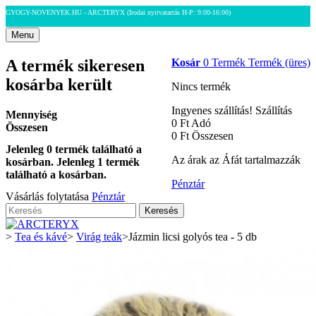
GYOGY-NOVENYEK.HU - ARCTERYX
(Irodai nyitvatartás H-P: 9:00-16:00)
Menu
A termék sikeresen
Kosár
0
Termék
Termék
(üres)
kosárba került
Nincs termék
Ingyenes szállítás!
Szállítás
Mennyiség
0 Ft‎
Adó
Összesen
0 Ft‎
Összesen
Jelenleg
0
termék található a
Az árak az Áfát tartalmazzák
kosárban.
Jelenleg 1 termék
található a kosárban.
Pénztár
Vásárlás folytatása
Pénztár
Keresés
>
Tea és kávé
>
Virág teák
>
Jázmin licsi golyós tea - 5 db