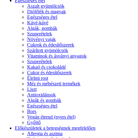
Egészséges étel
Aszalt gyümölcsök
Diófélék és magvak
Egészséges étel
Kávé-kávé
Algák, gombák
Szuperételek
Növényi vajak
Cukrok és édesítőszerek
Szárított gyümölcsök
Vitaminok és ásványi anyagok
Szuperételek
Kakaó és csokoládé
Cukor és édesítőszerek
Élelmi rost
Méz és méhészeti termékek
Liszt
Antioxidánsok
Algák és gombák
Egészséges étel
Bors
Vegán étrend (nyers étel)
Gyűjtő
Előkészületek a betegségnek megfelelően
Allergia és asztma