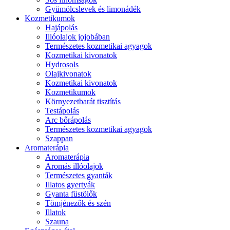
Gyümölcslevek és limonádék
Kozmetikumok
Hajápolás
Illóolajok jojobában
Természetes kozmetikai agyagok
Kozmetikai kivonatok
Hydrosols
Olajkivonatok
Kozmetikai kivonatok
Kozmetikumok
Környezetbarát tisztítás
Testápolás
Arc bőrápolás
Természetes kozmetikai agyagok
Szappan
Aromaterápia
Aromaterápia
Aromás illóolajok
Természetes gyanták
Illatos gyertyák
Gyanta füstölők
Tömjénezők és szén
Illatok
Szauna