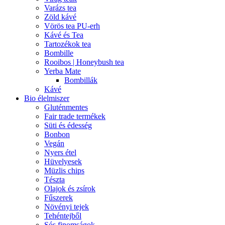
Varázs tea
Zöld kávé
Vörös tea PU-erh
Kávé és Tea
Tartozékok tea
Bombille
Rooibos | Honeybush tea
Yerba Mate
Bombillák
Kávé
Bio élelmiszer
Gluténmentes
Fair trade termékek
Süti és édesség
Bonbon
Vegán
Nyers étel
Hüvelyesek
Müzlis chips
Tészta
Olajok és zsírok
Fűszerek
Növényi tejek
Tehéntejből
Sós finomságok