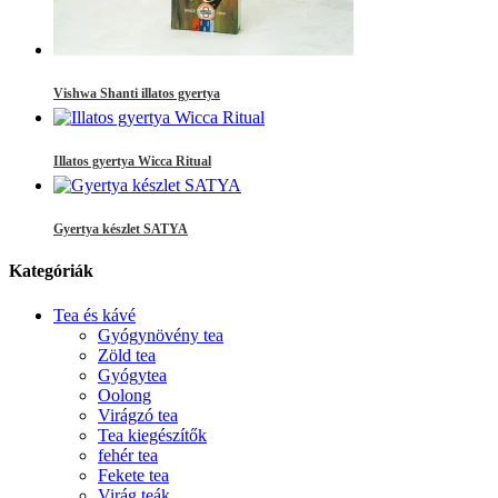
Vishwa Shanti illatos gyertya
Illatos gyertya Wicca Ritual
Gyertya készlet SATYA
Kategóriák
Tea és kávé
Gyógynövény tea
Zöld tea
Gyógytea
Oolong
Virágzó tea
Tea kiegészítők
fehér tea
Fekete tea
Virág teák