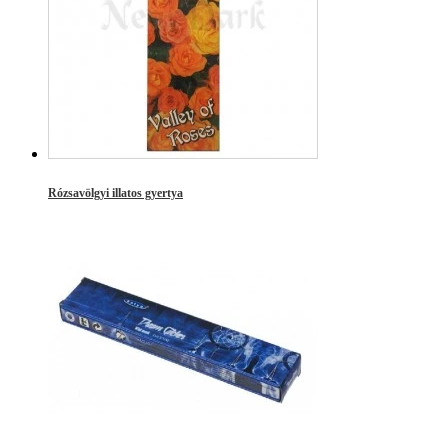
Rózsavölgyi illatos gyertya