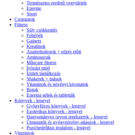
Természetes eredetű vegyületek
Energie
Sport
Csomagok
Fitness
Súly csökkentés
Fehérjék
Gainers
Kreatinok
Anabolizátorok + edzés előtt
Aminosavak
Mâncare fitness
Ivózási mód
Ízületi táplálkozás
Shakerek + mások
Vitaminok és növényi kivonatok
Botok
Energia gélek és tabletták
Könyvek - lengyel
Gyógyfüves könyvek - lengyel
Ezoterikus könyvek - lengyel
Hagyományos orvosi rendszerek – lengyel
Útmutatók és gyógynövény-atlaszok - lengyel
Pszichedelikus irodalom - lengyel
Vitaminok