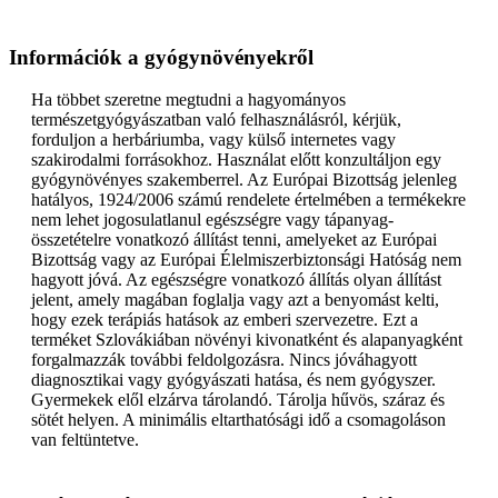
Információk a gyógynövényekről
Ha többet szeretne megtudni a hagyományos
természetgyógyászatban való felhasználásról, kérjük,
forduljon a herbáriumba, vagy külső internetes vagy
szakirodalmi forrásokhoz. Használat előtt konzultáljon egy
gyógynövényes szakemberrel. Az Európai Bizottság jelenleg
hatályos, 1924/2006 számú rendelete értelmében a termékekre
nem lehet jogosulatlanul egészségre vagy tápanyag-
összetételre vonatkozó állítást tenni, amelyeket az Európai
Bizottság vagy az Európai Élelmiszerbiztonsági Hatóság nem
hagyott jóvá. Az egészségre vonatkozó állítás olyan állítást
jelent, amely magában foglalja vagy azt a benyomást kelti,
hogy ezek terápiás hatások az emberi szervezetre. Ezt a
terméket Szlovákiában növényi kivonatként és alapanyagként
forgalmazzák további feldolgozásra. Nincs jóváhagyott
diagnosztikai vagy gyógyászati hatása, és nem gyógyszer.
Gyermekek elől elzárva tárolandó. Tárolja hűvös, száraz és
sötét helyen. A minimális eltarthatósági idő a csomagoláson
van feltüntetve.