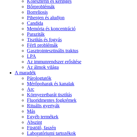
Koleszterin és keringés
Bőrproblémák
Borreliosis
Pihenjen és aludjon
Candida
Memória és koncentráció
Paraziták
Tisztítás és fogyás
Férfi problémák
Gasztrointesztinális traktus
LPA
Az immunrendszer erősítése
Az álmok világa
A maradék
Párologtatók
Mérőpoharak és kanalak
Arc
Környezetbarát tisztítás
Fluoridmentes fogkrémek
Rituális gyertyák
Más
Egyéb termékek
Abszint
Füstölő, faszén
Laboratóriumi tartozékok