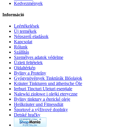
Kedvezmények
Információ
Leértékelések
Új termékek
Népszerű eladások
Kapcsolat
Rólunk
Szállítás
Személyes adatok védelme
Üzleti feltételek
Oldaltérkép
Byliny a Proteíny
Gyógynövények Tinktúrák Illóolajok
Kräuter Tinkturen und ätherische Öle
Ierburi Tincturi Uleiuri esențiale
Nalewki ziołowe i olejki eteryczne
Byliny tinktury a éterické oleje
Heilkräuter und Fitnessdiät
Športové a výživové doplnky
Detské hračky