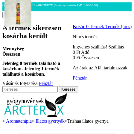
GYOGY-NOVENYEK.HU - ARCTERYX
(Irodai nyitvatartás H-P: 9:00-16:00)
Menu
A termék sikeresen
Kosár
0
Termék
Termék
(üres)
kosárba került
Nincs termék
Ingyenes szállítás!
Szállítás
Mennyiség
0 Ft‎
Adó
Összesen
0 Ft‎
Összesen
Jelenleg
0
termék található a
Az árak az Áfát tartalmazzák
kosárban.
Jelenleg 1 termék
található a kosárban.
Pénztár
Vásárlás folytatása
Pénztár
Keresés
>
Aromaterápia
>
Illatos gyertyák
>
Trishaa illatos gyertya