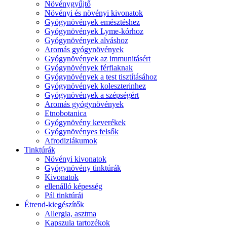
Növénygyűjtő
Növényi és növényi kivonatok
Gyógynövények emésztéshez
Gyógynövények Lyme-kórhoz
Gyógynövények alváshoz
Aromás gyógynövények
Gyógynövények az immunitásért
Gyógynövények férfiaknak
Gyógynövények a test tisztításához
Gyógynövények koleszterinhez
Gyógynövények a szépségért
Aromás gyógynövények
Etnobotanica
Gyógynövény keverékek
Gyógynövényes felsők
Afrodiziákumok
Tinktúrák
Növényi kivonatok
Gyógynövény tinktúrák
Kivonatok
ellenálló képesség
Pál tinktúrái
Étrend-kiegészítők
Allergia, asztma
Kapszula tartozékok