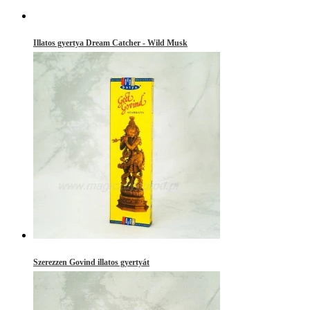
Illatos gyertya Dream Catcher - Wild Musk
Szerezzen Govind illatos gyertyát