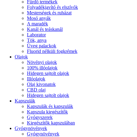
Fürdő termékek
Folyadékjavító és elszívók
Mesterségek és ruházat
Mosó anyák
A maradék
Kanál és teáskanál
Laborator
Tök, anya
Üveg palackok
Fluorid nélküli fogkrémek
Olajok
Növényi olajok
100% illóolajok
Hidegen sajtolt olajok
Illóolajok
Olaj kivonatok
CBD olaj
Hidegen sajtolt olajok
Kapszulák
Kapszulák és kapszulák
Kapszula kiegészítők
Gyógyszerek
Kiegészítők kapszulában
Gyógynövények
Gyógynövények