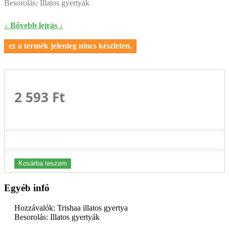
Besorolás: Illatos gyertyák
↓ Bővebb leírás ↓
ez a termék jelenleg nincs készleten,
2 593 Ft‎
Kosárba teszem
Egyéb infó
Hozzávalók: Trishaa illatos gyertya
Besorolás: Illatos gyertyák