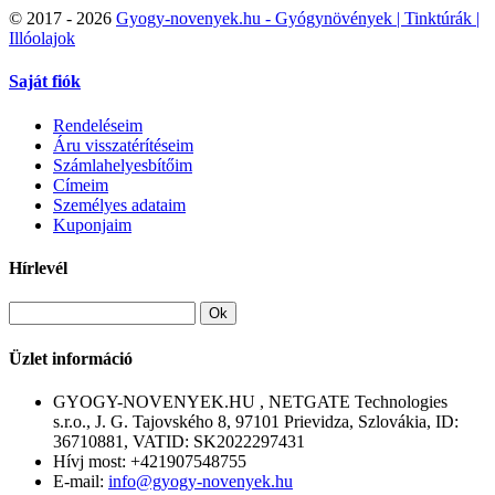
©
2017 - 2026
Gyogy-novenyek.hu - Gyógynövények | Tinktúrák |
Illóolajok
Saját fiók
Rendeléseim
Áru visszatérítéseim
Számlahelyesbítőim
Címeim
Személyes adataim
Kuponjaim
Hírlevél
Ok
Üzlet információ
GYOGY-NOVENYEK.HU , NETGATE Technologies
s.r.o., J. G. Tajovského 8, 97101 Prievidza, Szlovákia, ID:
36710881, VATID: SK2022297431
Hívj most:
+421907548755
E-mail:
info@gyogy-novenyek.hu