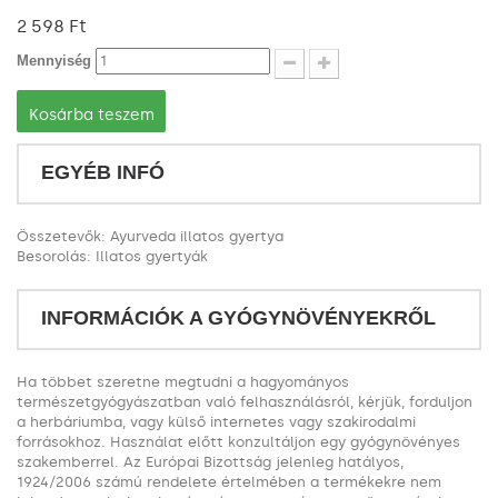
2 598 Ft‎
Mennyiség
Kosárba teszem
EGYÉB INFÓ
Összetevők: Ayurveda illatos gyertya
Besorolás: Illatos gyertyák
INFORMÁCIÓK A GYÓGYNÖVÉNYEKRŐL
Ha többet szeretne megtudni a hagyományos
természetgyógyászatban való felhasználásról, kérjük, forduljon
a herbáriumba, vagy külső internetes vagy szakirodalmi
forrásokhoz. Használat előtt konzultáljon egy gyógynövényes
szakemberrel. Az Európai Bizottság jelenleg hatályos,
1924/2006 számú rendelete értelmében a termékekre nem