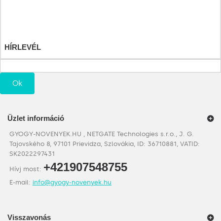
Címeim
Személyes adataim
Kuponjaim
HÍRLEVÉL
Ok
Üzlet információ
GYOGY-NOVENYEK.HU , NETGATE Technologies s.r.o., J. G.
Tajovského 8, 97101 Prievidza, Szlovákia, ID: 36710881, VATID:
SK2022297431
+421907548755
Hívj most:
E-mail:
info@gyogy-novenyek.hu
Visszavonás