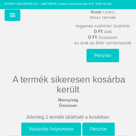
GYOGY-NOVENYEK.HU - ARCTERYX
(Irodai nyitvatartás H-P: 9:00-16:00)
Kosár
(üres)
Nincs termék
Menu
Ingyenes szállítás!
Szállítás
0 Ft‎
Adó
0 Ft‎
Összesen
Az árak az Áfát tartalmazzák
Pénztár
A termék sikeresen kosárba
került
Mennyiség
Összesen
Jelenleg 1 termék található a kosárban.
Vásárlás folytatása
Pénztár