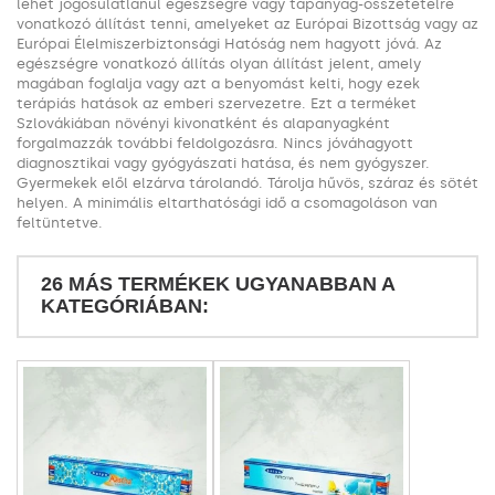
lehet jogosulatlanul egészségre vagy tápanyag-összetételre
vonatkozó állítást tenni, amelyeket az Európai Bizottság vagy az
Európai Élelmiszerbiztonsági Hatóság nem hagyott jóvá. Az
egészségre vonatkozó állítás olyan állítást jelent, amely
magában foglalja vagy azt a benyomást kelti, hogy ezek
terápiás hatások az emberi szervezetre. Ezt a terméket
Szlovákiában növényi kivonatként és alapanyagként
forgalmazzák további feldolgozásra. Nincs jóváhagyott
diagnosztikai vagy gyógyászati hatása, és nem gyógyszer.
Gyermekek elől elzárva tárolandó. Tárolja hűvös, száraz és sötét
helyen. A minimális eltarthatósági idő a csomagoláson van
feltüntetve.
26 MÁS TERMÉKEK UGYANABBAN A
KATEGÓRIÁBAN: