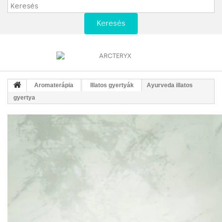
Keresés
Aromaterápia
Illatos gyertyák
Ayurveda illatos
gyertya