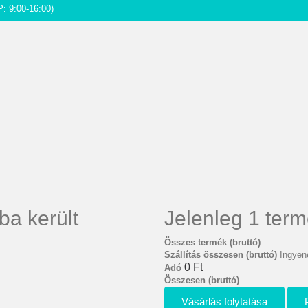
P: 9:00-16:00)
ba került
Jelenleg 1 term
Összes termék (bruttó)
Szállítás összesen (bruttó)
Ingyene
0 Ft‎
Adó
Összesen (bruttó)
Vásárlás folytatása