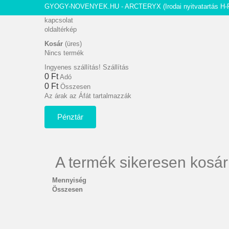
GYOGY-NOVENYEK.HU - ARCTERYX
(Irodai nyitvatartás H-
kapcsolat
oldaltérkép
Kosár
(üres)
Nincs termék
Ingyenes szállítás!
Szállítás
0 Ft‎
Adó
0 Ft‎
Összesen
Az árak az Áfát tartalmazzák
Pénztár
A termék sikeresen kosár
Mennyiség
Összesen