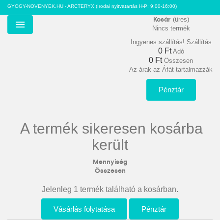
GYOGY-NOVENYEK.HU - ARCTERYX
(Irodai nyitvatartás H-P: 9:00-16:00)
Kosár
(üres)
Nincs termék
Menu
Ingyenes szállítás!
Szállítás
0 Ft‎
Adó
0 Ft‎
Összesen
Az árak az Áfát tartalmazzák
Pénztár
A termék sikeresen kosárba
került
Mennyiség
Összesen
Jelenleg 1 termék található a kosárban.
Vásárlás folytatása
Pénztár