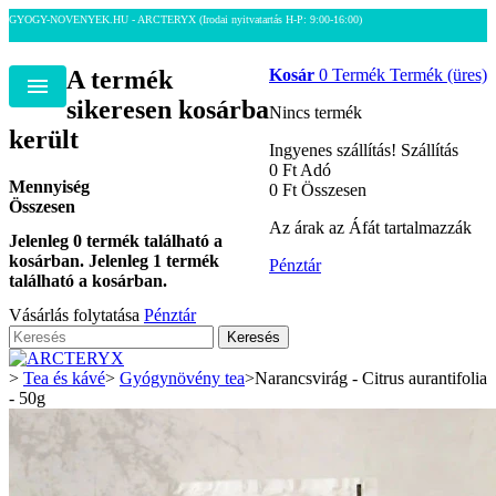
GYOGY-NOVENYEK.HU - ARCTERYX
(Irodai nyitvatartás H-P: 9:00-16:00)
A termék
Kosár
0
Termék
Termék
(üres)
Menu
sikeresen kosárba
Nincs termék
került
Ingyenes szállítás!
Szállítás
0 Ft‎
Adó
Mennyiség
0 Ft‎
Összesen
Összesen
Az árak az Áfát tartalmazzák
Jelenleg
0
termék található a
kosárban.
Jelenleg 1 termék
Pénztár
található a kosárban.
Vásárlás folytatása
Pénztár
Keresés
>
Tea és kávé
>
Gyógynövény tea
>
Narancsvirág - Citrus aurantifolia
- 50g