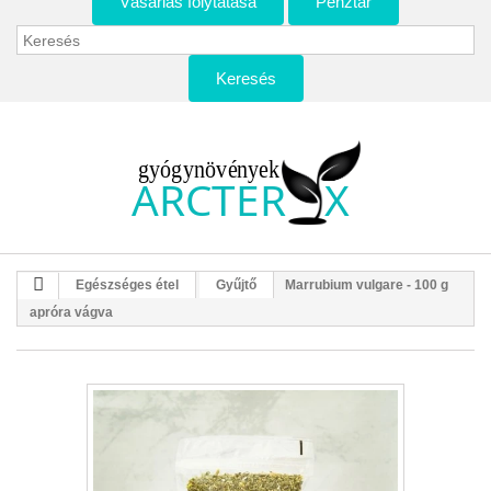
Vásárlás folytatása
Pénztár
Keresés
Egészséges étel
Gyűjtő
Marrubium vulgare - 100 g
apróra vágva