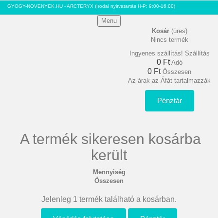
GYOGY-NOVENYEK.HU - ARCTERYX
(Irodai nyitvatartás H-P: 9:00-16:00)
Menu
Kosár
(üres)
Nincs termék
Ingyenes szállítás!
Szállítás
0 Ft‎
Adó
0 Ft‎
Összesen
Az árak az Áfát tartalmazzák
Pénztár
A termék sikeresen kosárba
került
Mennyiség
Összesen
Jelenleg 1 termék található a kosárban.