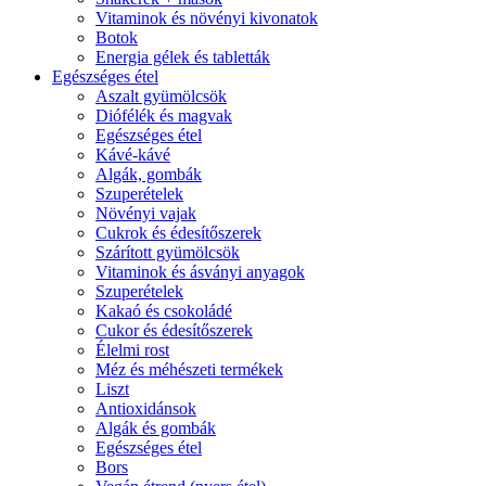
Vitaminok és növényi kivonatok
Botok
Energia gélek és tabletták
Egészséges étel
Aszalt gyümölcsök
Diófélék és magvak
Egészséges étel
Kávé-kávé
Algák, gombák
Szuperételek
Növényi vajak
Cukrok és édesítőszerek
Szárított gyümölcsök
Vitaminok és ásványi anyagok
Szuperételek
Kakaó és csokoládé
Cukor és édesítőszerek
Élelmi rost
Méz és méhészeti termékek
Liszt
Antioxidánsok
Algák és gombák
Egészséges étel
Bors