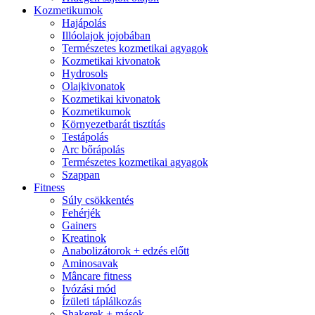
Kozmetikumok
Hajápolás
Illóolajok jojobában
Természetes kozmetikai agyagok
Kozmetikai kivonatok
Hydrosols
Olajkivonatok
Kozmetikai kivonatok
Kozmetikumok
Környezetbarát tisztítás
Testápolás
Arc bőrápolás
Természetes kozmetikai agyagok
Szappan
Fitness
Súly csökkentés
Fehérjék
Gainers
Kreatinok
Anabolizátorok + edzés előtt
Aminosavak
Mâncare fitness
Ivózási mód
Ízületi táplálkozás
Shakerek + mások