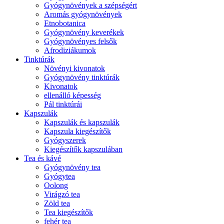
Gyógynövények a szépségért
Aromás gyógynövények
Etnobotanica
Gyógynövény keverékek
Gyógynövényes felsők
Afrodiziákumok
Tinktúrák
Növényi kivonatok
Gyógynövény tinktúrák
Kivonatok
ellenálló képesség
Pál tinktúrái
Kapszulák
Kapszulák és kapszulák
Kapszula kiegészítők
Gyógyszerek
Kiegészítők kapszulában
Tea és kávé
Gyógynövény tea
Gyógytea
Oolong
Virágzó tea
Zöld tea
Tea kiegészítők
fehér tea