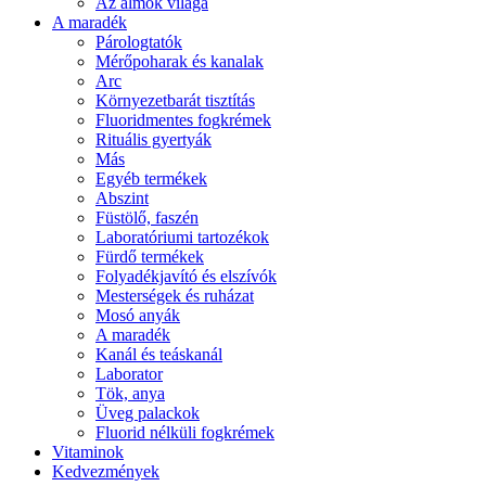
Az álmok világa
A maradék
Párologtatók
Mérőpoharak és kanalak
Arc
Környezetbarát tisztítás
Fluoridmentes fogkrémek
Rituális gyertyák
Más
Egyéb termékek
Abszint
Füstölő, faszén
Laboratóriumi tartozékok
Fürdő termékek
Folyadékjavító és elszívók
Mesterségek és ruházat
Mosó anyák
A maradék
Kanál és teáskanál
Laborator
Tök, anya
Üveg palackok
Fluorid nélküli fogkrémek
Vitaminok
Kedvezmények