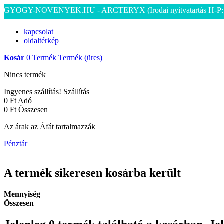
GYOGY-NOVENYEK.HU - ARCTERYX
(Irodai nyitvatartás H-P
kapcsolat
oldaltérkép
Kosár
0
Termék
Termék
(üres)
Nincs termék
Ingyenes szállítás!
Szállítás
0 Ft‎
Adó
0 Ft‎
Összesen
Az árak az Áfát tartalmazzák
Pénztár
A termék sikeresen kosárba került
Mennyiség
Összesen