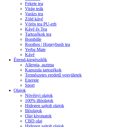
Fekete tea
Virág teák
Varázs tea
Zöld kávé
Vörös tea PU-erh
Kávé és Tea
Tartozékok tea
Bombille
Rooibos | Honeybush tea
Yerba Mate
Kávé
Étrend-kiegészítők
Allergia, asztma
Kapszula tartozékok
Természetes eredetű vegyületek
Energie
Sport
Olajok
Növényi olajok
100% illóolajok
Hidegen sajtolt olajok
Illóolajok
Olaj kivonatok
CBD olaj
Hidegen sajtolt olajok