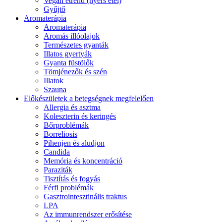
Vegán étrend (nyers étel)
Gyűjtő
Aromaterápia
Aromaterápia
Aromás illóolajok
Természetes gyanták
Illatos gyertyák
Gyanta füstölők
Tömjénezők és szén
Illatok
Szauna
Előkészületek a betegségnek megfelelően
Allergia és asztma
Koleszterin és keringés
Bőrproblémák
Borreliosis
Pihenjen és aludjon
Candida
Memória és koncentráció
Paraziták
Tisztítás és fogyás
Férfi problémák
Gasztrointesztinális traktus
LPA
Az immunrendszer erősítése