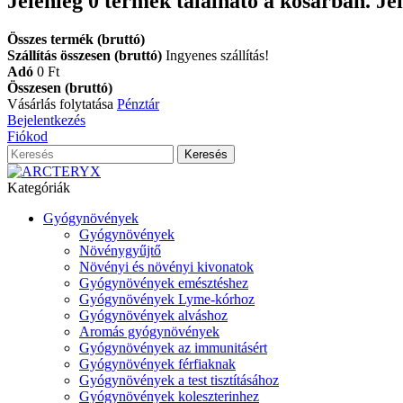
Jelenleg
0
termék található a kosárban.
Je
Összes termék (bruttó)
Szállítás összesen (bruttó)
Ingyenes szállítás!
Adó
0 Ft‎
Összesen (bruttó)
Vásárlás folytatása
Pénztár
Bejelentkezés
Fiókod
Keresés
Kategóriák
Gyógynövények
Gyógynövények
Növénygyűjtő
Növényi és növényi kivonatok
Gyógynövények emésztéshez
Gyógynövények Lyme-kórhoz
Gyógynövények alváshoz
Aromás gyógynövények
Gyógynövények az immunitásért
Gyógynövények férfiaknak
Gyógynövények a test tisztításához
Gyógynövények koleszterinhez