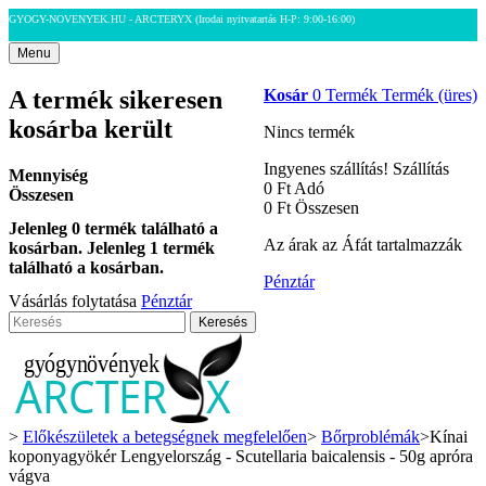
GYOGY-NOVENYEK.HU - ARCTERYX
(Irodai nyitvatartás H-P: 9:00-16:00)
Menu
A termék sikeresen
Kosár
0
Termék
Termék
(üres)
kosárba került
Nincs termék
Ingyenes szállítás!
Szállítás
Mennyiség
0 Ft‎
Adó
Összesen
0 Ft‎
Összesen
Jelenleg
0
termék található a
Az árak az Áfát tartalmazzák
kosárban.
Jelenleg 1 termék
található a kosárban.
Pénztár
Vásárlás folytatása
Pénztár
Keresés
>
Előkészületek a betegségnek megfelelően
>
Bőrproblémák
>
Kínai
koponyagyökér Lengyelország - Scutellaria baicalensis - 50g apróra
vágva