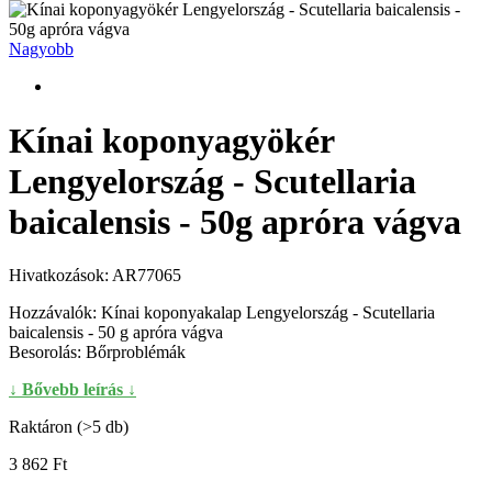
Nagyobb
Kínai koponyagyökér
Lengyelország - Scutellaria
baicalensis - 50g apróra vágva
Hivatkozások:
AR77065
Hozzávalók: Kínai koponyakalap Lengyelország - Scutellaria
baicalensis - 50 g apróra vágva
Besorolás: Bőrproblémák
↓ Bővebb leírás ↓
Raktáron (>5 db)
3 862 Ft‎